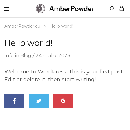
AmberPowder.eu
UAB
Švaros
sprendimas
AmberPowder.eu
Hello world!
Hello world!
Info
in
Blog
24 spalio, 2023
Welcome to WordPress. This is your first post.
Edit or delete it, then start writing!