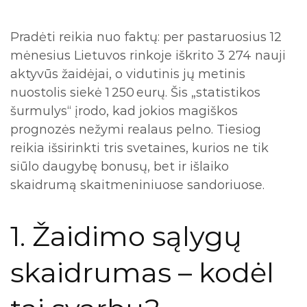
Pradėti reikia nuo faktų: per pastaruosius 12
mėnesius Lietuvos rinkoje iškrito 3 274 nauji
aktyvūs žaidėjai, o vidutinis jų metinis
nuostolis siekė 1 250 eurų. Šis „statistikos
šurmulys“ įrodo, kad jokios magiškos
prognozės nežymi realaus pelno. Tiesiog
reikia išsirinkti tris svetaines, kurios ne tik
siūlo daugybę bonusų, bet ir išlaiko
skaidrumą skaitmeniniuose sandoriuose.
1. Žaidimo sąlygų
skaidrumas – kodėl