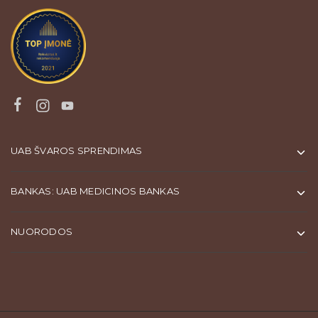
UAB ŠVAROS SPRENDIMAS
BANKAS: UAB MEDICINOS BANKAS
NUORODOS