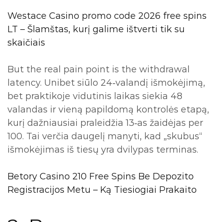
Westace Casino promo code 2026 free spins
LT – Šlamštas, kurį galime ištverti tik su
skaičiais
But the real pain point is the withdrawal
latency. Unibet siūlo 24‑valandį išmokėjimą,
bet praktikoje vidutinis laikas siekia 48
valandas ir vieną papildomą kontrolės etapą,
kurį dažniausiai praleidžia 13‑as žaidėjas per
100. Tai verčia daugelį manyti, kad „skubus“
išmokėjimas iš tiesų yra dvilypas terminas.
Betory Casino 210 Free Spins Be Depozito
Registracijos Metu – Ką Tiesiogiai Prakaito