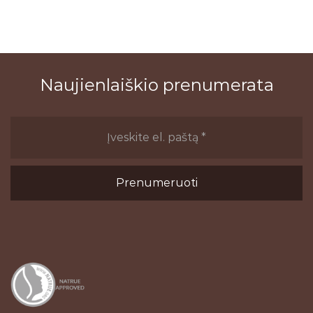
Naujienlaiškio prenumerata