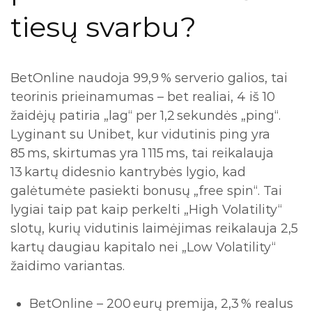
tiesų svarbu?
BetOnline naudoja 99,9 % serverio galios, tai
teorinis prieinamumas – bet realiai, 4 iš 10
žaidėjų patiria „lag“ per 1,2 sekundės „ping“.
Lyginant su Unibet, kur vidutinis ping yra
85 ms, skirtumas yra 1 115 ms, tai reikalauja
13 kartų didesnio kantrybės lygio, kad
galėtumėte pasiekti bonusų „free spin“. Tai
lygiai taip pat kaip perkelti „High Volatility“
slotų, kurių vidutinis laimėjimas reikalauja 2,5
kartų daugiau kapitalo nei „Low Volatility“
žaidimo variantas.
BetOnline – 200 eurų premija, 2,3 % realus