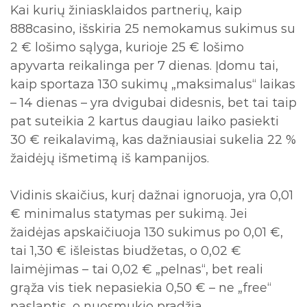
Kai kurių žiniasklaidos partnerių, kaip
888casino, išskiria 25 nemokamus sukimus su
2 € lošimo sąlyga, kurioje 25 € lošimo
apyvarta reikalinga per 7 dienas. Įdomu tai,
kaip sportaza 130 sukimų „maksimalus“ laikas
– 14 dienas – yra dvigubai didesnis, bet tai taip
pat suteikia 2 kartus daugiau laiko pasiekti
30 € reikalavimą, kas dažniausiai sukelia 22 %
žaidėjų išmetimą iš kampanijos.
Vidinis skaičius, kurį dažnai ignoruoja, yra 0,01
€ minimalus statymas per sukimą. Jei
žaidėjas apskaičiuoja 130 sukimus po 0,01 €,
tai 1,30 € išleistas biudžetas, o 0,02 €
laimėjimas – tai 0,02 € „pelnas“, bet reali
grąža vis tiek nepasiekia 0,50 € – ne „free“
paslaptis, o nuosmukio pradžia.