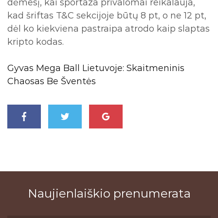
dėmesį, kai sportaza privalomai reikalauja,
kad šriftas T&C sekcijoje būtų 8 pt, o ne 12 pt,
dėl ko kiekviena pastraipa atrodo kaip slaptas
kripto kodas.
Gyvas Mega Ball Lietuvoje: Skaitmeninis
Chaosas Be Šventės
Naujienlaiškio prenumerata