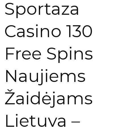
Sportaza
Casino 130
Free Spins
Naujiems
Žaidėjams
Lietuva –