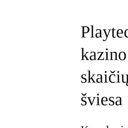
Playte
kazino
skaičių
šviesa