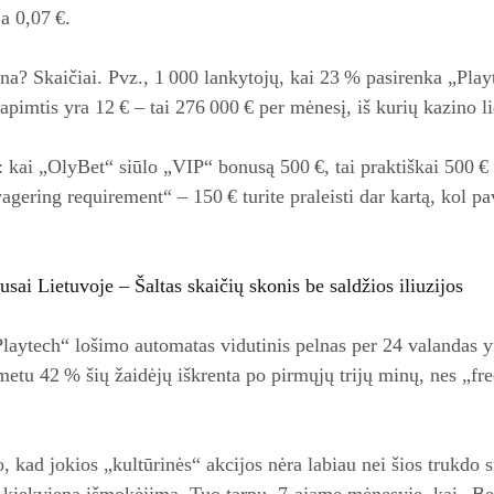
ja 0,07 €.
ina? Skaičiai. Pvz., 1 000 lankytojų, kai 23 % pasirenka „Play
 apimtis yra 12 € – tai 276 000 € per mėnesį, iš kurių kazino 
 kai „OlyBet“ siūlo „VIP“ bonusą 500 €, tai praktiškai 500 € „g
agering requirement“ – 150 € turite praleisti dar kartą, kol pa
sai Lietuvoje – Šaltas skaičių skonis be saldžios iliuzijos
Playtech“ lošimo automatas vidutinis pelnas per 24 valandas y
 metu 42 % šių žaidėjų iškrenta po pirmųjų trijų minų, nes „fr
, kad jokios „kultūrinės“ akcijos nėra labiau nei šios trukdo s
 kiekvieną išmokėjimą. Tuo tarpu, 7‑ąjame mėnesyje, kai „B