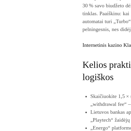
30 % savo biudžeto dėl
tinklas. Paaiškinu: ka
automatai turi „Turbo“ 
pelningesnis, nes didė
Internetinis kazino Kl
Kelios prakti
logiškos
Skaičiuokite 1,5 × 
„withdrawal fee“ – 
Lietuvos bankas api
„Playtech“ žaidėjų
„Energo“ platformoj