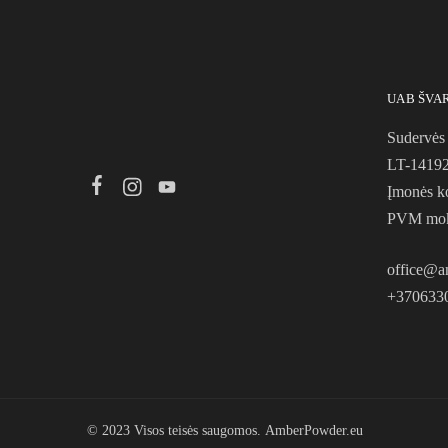
UAB ŠVA
Sudervės 
LT-14192 
Įmonės k
PVM mok
office@a
+370633
© 2023 Visos teisės saugomos.
AmberPowder.eu