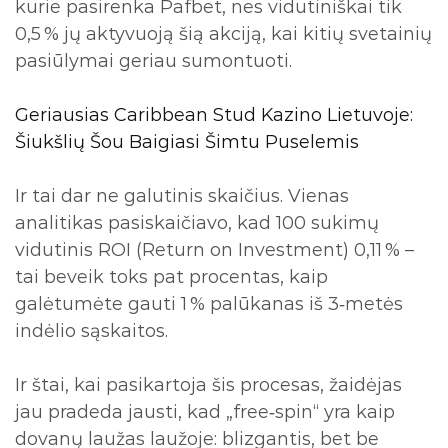
kurie pasirenka Pafbet, nes vidutiniškai tik
0,5 % jų aktyvuoją šią akciją, kai kitių svetainių
pasiūlymai geriau sumontuoti.
Geriausias Caribbean Stud Kazino Lietuvoje:
Šiukšlių Šou Baigiasi Šimtu Puselemis
Ir tai dar ne galutinis skaičius. Vienas
analitikas pasiskaičiavo, kad 100 sukimų
vidutinis ROI (Return on Investment) 0,11 % –
tai beveik toks pat procentas, kaip
galėtumėte gauti 1 % palūkanas iš 3‑metės
indėlio sąskaitos.
Ir štai, kai pasikartoja šis procesas, žaidėjas
jau pradeda jausti, kad „free‑spin“ yra kaip
dovanų laužas laužoje: blizgantis, bet be