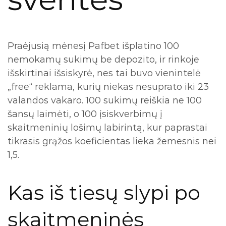
Praėjusią mėnesį Pafbet išplatino 100
nemokamų sukimų be depozito, ir rinkoje
išskirtinai išsiskyrė, nes tai buvo vienintelė
„free“ reklama, kurių niekas nesuprato iki 23
valandos vakaro. 100 sukimų reiškia ne 100
šansų laimėti, o 100 įsiskverbimų į
skaitmeninių lošimų labirintą, kur paprastai
tikrasis grąžos koeficientas lieka žemesnis nei
1,5.
Kas iš tiesų slypi po
skaitmeninės