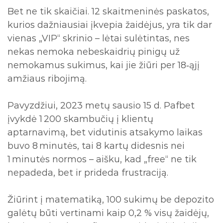
Bet ne tik skaičiai. 12 skaitmeninės paskatos,
kurios dažniausiai įkvepia žaidėjus, yra tik dar
vienas „VIP“ skrinio – lėtai sulėtintas, nes
nekas nemoka nebeskaidrių pinigų už
nemokamus sukimus, kai jie žiūri per 18‑ąjį
amžiaus ribojimą.
Pavyzdžiui, 2023 metų sausio 15 d. Pafbet
įvykdė 1 200 skambučių į klientų
aptarnavimą, bet vidutinis atsakymo laikas
buvo 8 minutės, tai 8 kartų didesnis nei
1 minutės normos – aišku, kad „free“ ne tik
nepadeda, bet ir prideda frustraciją.
Žiūrint į matematiką, 100 sukimų be depozito
galėtų būti vertinami kaip 0,2 % visų žaidėjų,