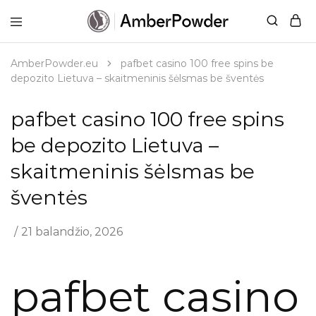
AmberPowder.eu
UAB
Švaros
sprendimas
AmberPowder.eu
pafbet casino 100 free spins be
depozito Lietuva – skaitmeninis šėlsmas be šventės
pafbet casino 100 free spins
be depozito Lietuva –
skaitmeninis šėlsmas be
šventės
21 balandžio, 2026
pafbet casino