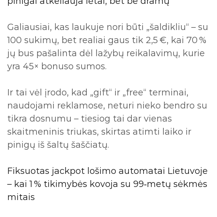
pinigai atkeliauja lėtai, bet be dramų
Galiausiai, kas laukuje nori būti „šaldikliu“ – su
100 sukimų, bet realiai gaus tik 2,5 €, kai 70 %
jų bus pašalinta dėl lažybų reikalavimų, kurie
yra 45× bonuso sumos.
Ir tai vėl įrodo, kad „gift“ ir „free“ terminai,
naudojami reklamose, neturi nieko bendro su
tikra dosnumu – tiesiog tai dar vienas
skaitmeninis triukas, skirtas atimti laiko ir
pinigų iš šaltų šaščiatų.
Fiksuotas jackpot lošimo automatai Lietuvoje
– kai 1 % tikimybės kovoja su 99‑metų sėkmės
mitais