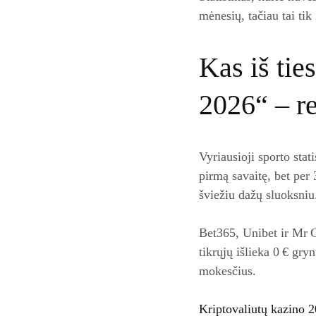
mėnesių, tačiau tai ti
Kas iš tie
2026“ – re
Vyriausioji sporto stat
pirmą savaitę, bet per
šviežiu dažų sluoksniu
Bet365, Unibet ir Mr G
tikrųjų išlieka 0 € gry
mokesčius.
Kriptovaliutų kazino 2