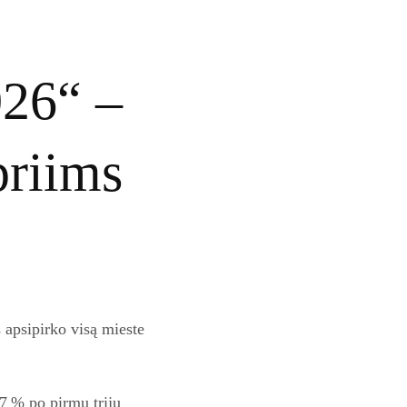
026“ –
priims
 apsipirko visą mieste
27 % po pirmų trijų