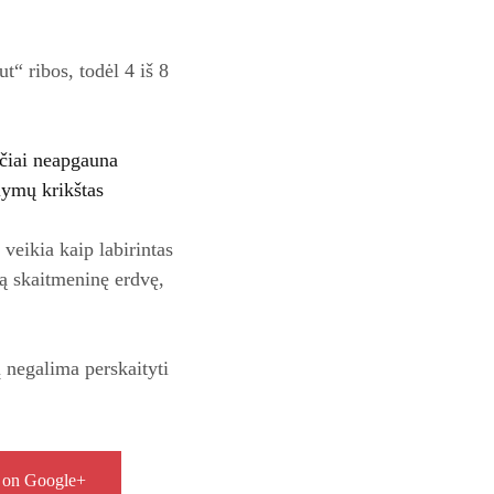
t“ ribos, todėl 4 iš 8
ičiai neapgauna
lymų krikštas
veikia kaip labirintas
rią skaitmeninę erdvę,
į negalima perskaityti
 on Google+