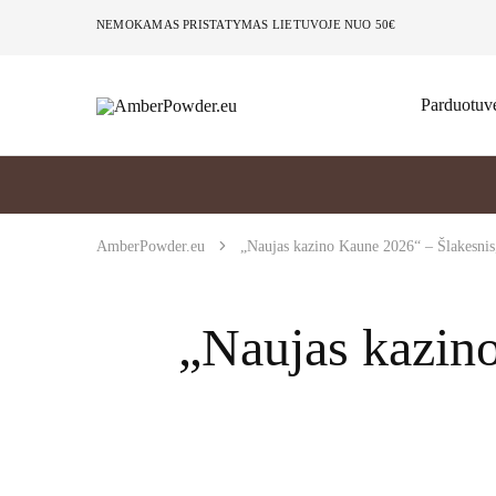
NEMOKAMAS PRISTATYMAS LIETUVOJE NUO 50€
Parduotuv
AmberPowder.eu
UAB
Švaros
sprendimas
AmberPowder.eu
„Naujas kazino Kaune 2026“ – Šlakesnis,
„Naujas kazino