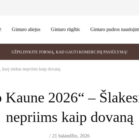
ė
Gintaro aliejus
Gintaro rūgštis
Gintaro pudros naudoji
UŽPILDYKITE FORMĄ, KAD GAUTI KOMERCINĮ PASIŪLYMĄ!
 kurį niekas nepriims kaip dovaną
 Kaune 2026“ – Šlakesn
nepriims kaip dovaną
21 balandžio, 2026