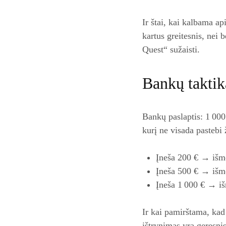
Ir štai, kai kalbama ap
kartus greitesnis, nei
Quest“ sužaisti.
Bankų taktik
Bankų paslaptis: 1 000
kurį ne visada pastebi 
Įneša 200 € → išm
Įneša 500 € → išm
Įneša 1 000 € → i
Ir kai pamirštama, kad
ištrynimas yra geresni