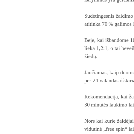
Sudėtingesnis žaidimo 
atitinka 70 % galimos
Beje, kai išbandome 10
lieka 1,2:1, o tai bevei
žiedų.
Jaučiamas, kaip duomen
per 24 valandas išskiri
Rekomendacija, kai žai
30 minutės laukimo lai
Nors kai kurie žaidėja
vidutinė „free spin“ la