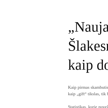
„Nauja
Šlakes
kaip d
Kaip pirmas skambutis 
kaip „gift“ tikslas, tik
Statistikas, kurie nuve