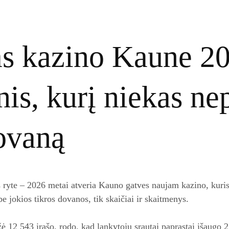
s kazino Kaune 2
nis, kurį niekas ne
ovaną
ryte – 2026 metai atveria Kauno gatves naujam kazino, kuris
 be jokios tikros dovanos, tik skaičiai ir skaitmenys.
žė 12 543 įrašo, rodo, kad lankytojų srautai paprastai išaugo 