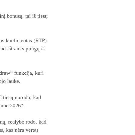
į bonusą, tai iš tiesų
os koeficientas (RTP)
kad ištrauks pinigų iš
draw“ funkcija, kuri
ojo lauke.
š tiesų nurodo, kad
Kaune 2026“.
umą, realybė rodo, kad
s, kas nėra vertas