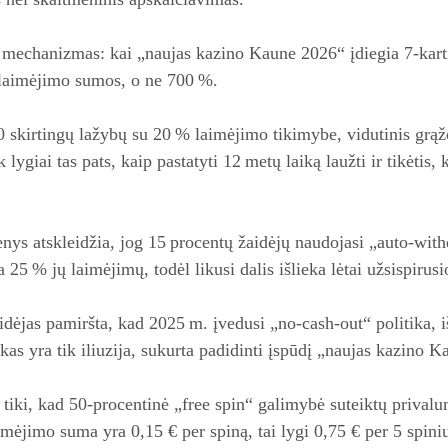
mechanizmas: kai „naujas kazino Kaune 2026“ įdiegia 7‑kartin
 laimėjimo sumos, o ne 700 %.
 skirtingų lažybų su 20 % laimėjimo tikimybe, vidutinis grąž
k lygiai tas pats, kaip pastatyti 12 metų laiką laužti ir tikėtis, 
ys atskleidžia, jog 15 procentų žaidėjų naudojasi „auto‑with
a 25 % jų laimėjimų, todėl likusi dalis išlieka lėtai užsispirusi
dėjas pamiršta, kad 2025 m. įvedusi „no‑cash‑out“ politika, i
kas yra tik iliuzija, sukurta padidinti įspūdį „naujas kazino 
i tiki, kad 50‑procentinė „free spin“ galimybė suteiktų prival
imėjimo suma yra 0,15 € per spiną, tai lygi 0,75 € per 5 spiniu