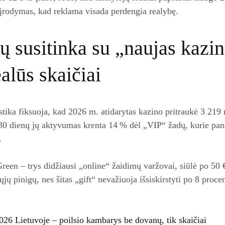
k įrodymas, kad reklama visada perdengia realybę.
sų susitinka su „naujas kaz
alūs skaičiai
istika fiksuoja, kad 2026 m. atidarytas kazino pritraukė 3 219
 30 dienų jų aktyvumas krenta 14 % dėl „VIP“ žadų, kurie pan
.
reen – trys didžiausi „online“ žaidimų varžovai, siūlė po 50 €
nųjų pinigų, nes šitas „gift“ nevažiuoja išsiskirstyti po 8 pro
026 Lietuvoje – poilsio kambarys be dovanų, tik skaičiai