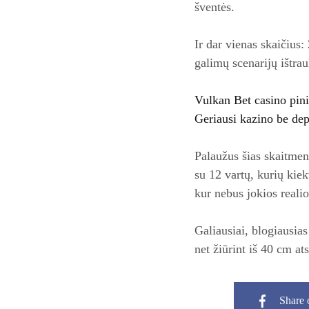
šventės.
Ir dar vienas skaičius:
galimų scenarijų ištra
Vulkan Bet casino pini
Geriausi kazino be dep
Palaužus šias skaitmen
su 12 vartų, kurių kiek
kur nebus jokios reali
Galiausiai, blogiausias
net žiūrint iš 40 cm at
Share 