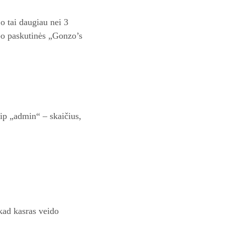
 o tai daugiau nei 3
 po paskutinės „Gonzo’s
ip „admin“ – skaičius,
 kad kasras veido