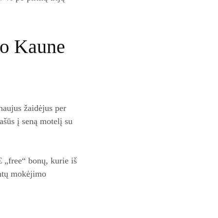
ino Kaune
 naujus žaidėjus per
ašūs į seną motelį su
 „free“ bonų, kurie iš
centų mokėjimo