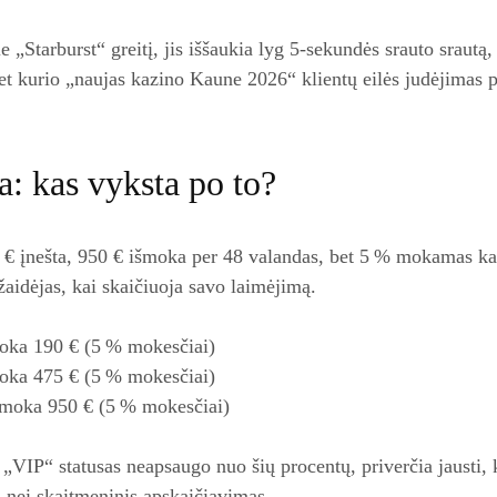
ie „Starburst“ greitį, jis iššaukia lyg 5‑sekundės srauto srautą,
 bet kurio „naujas kazino Kaune 2026“ klientų eilės judėjimas
a: kas vyksta po to?
 € įnešta, 950 € išmoka per 48 valandas, bet 5 % mokamas ka
žaidėjas, kai skaičiuoja savo laimėjimą.
oka 190 € (5 % mokesčiai)
oka 475 € (5 % mokesčiai)
šmoka 950 € (5 % mokesčiai)
 „VIP“ statusas neapsaugo nuo šių procentų, priverčia jausti,
s nei skaitmeninis apskaičiavimas.