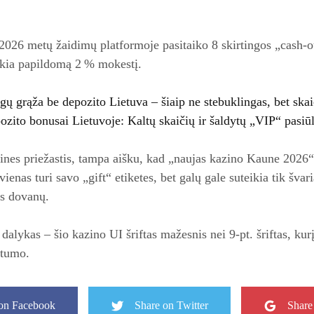
 2026 metų žaidimų platformoje pasitaiko 8 skirtingos „cash‑ou
ukia papildomą 2 % mokestį.
gų grąža be depozito Lietuva – šiaip ne stebuklingas, bet ska
ozito bonusai Lietuvoje: Kaltų skaičių ir šaldytų „VIP“ pasiū
ines priežastis, tampa aišku, kad „naujas kazino Kaune 2026“ 
vienas turi savo „gift“ etiketes, bet galų gale suteikia tik šva
os dovanų.
 dalykas – šio kazino UI šriftas mažesnis nei 9‑pt. šriftas, kur
stumo.
on Facebook
Share on Twitter
Share