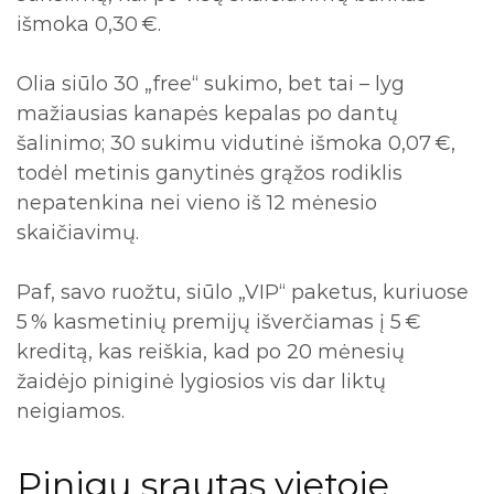
išmoka 0,30 €.
Olia siūlo 30 „free“ sukimo, bet tai – lyg
mažiausias kanapės kepalas po dantų
šalinimo; 30 sukimu vidutinė išmoka 0,07 €,
todėl metinis ganytinės grąžos rodiklis
nepatenkina nei vieno iš 12 mėnesio
skaičiavimų.
Paf, savo ruožtu, siūlo „VIP“ paketus, kuriuose
5 % kasmetinių premijų išverčiamas į 5 €
kreditą, kas reiškia, kad po 20 mėnesių
žaidėjo piniginė lygiosios vis dar liktų
neigiamos.
Pinigų srautas vietoje