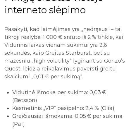
interneto slėpimo
Pasakyti, kad laimėjimas yra „nedrąsus“ – tai
tikroji realybė: 1 000 € srauto iš 2 % tinkle, kai
Vidurinis laikas vienam sukimui yra 2,6
sekundės, kaip Greitas Starburst, bet su
mažesniu „high volatility“ lyginant su Gonzo’s
Quest, leidžia reikalavimus paversti greitu
skaičiumi „0,01 € per sukimą“.
Vidutinė išmoka per sukimą: 0,03 €
(Betsson)
Kasmetinis „VIP“ pasipelno: 2,4 % (Olia)
Greičiausiai išmokama: 0,05 € per sukimą
(Paf)