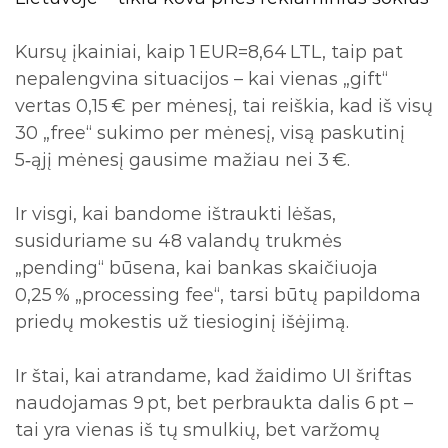
Kursų įkainiai, kaip 1 EUR=8,64 LTL, taip pat
nepalengvina situacijos – kai vienas „gift“
vertas 0,15 € per mėnesį, tai reiškia, kad iš visų
30 „free“ sukimo per mėnesį, visą paskutinį
5‑ąjį mėnesį gausime mažiau nei 3 €.
Ir visgi, kai bandome ištraukti lėšas,
susiduriame su 48 valandų trukmės
„pending“ būsena, kai bankas skaičiuoja
0,25 % „processing fee“, tarsi būtų papildoma
priedų mokestis už tiesioginį išėjimą.
Ir štai, kai atrandame, kad žaidimo UI šriftas
naudojamas 9 pt, bet perbraukta dalis 6 pt –
tai yra vienas iš tų smulkių, bet varžomų