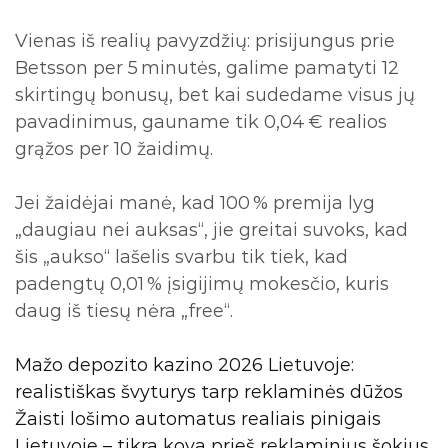
Vienas iš realių pavyzdžių: prisijungus prie
Betsson per 5 minutės, galime pamatyti 12
skirtingų bonusų, bet kai sudedame visus jų
pavadinimus, gauname tik 0,04 € realios
grąžos per 10 žaidimų.
Jei žaidėjai manė, kad 100 % premija lyg
„daugiau nei auksas“, jie greitai suvoks, kad
šis „aukso“ lašelis svarbu tik tiek, kad
padengtų 0,01 % įsigijimų mokesčio, kuris
daug iš tiesų nėra „free“.
Mažo depozito kazino 2026 Lietuvoje:
realistiškas švyturys tarp reklaminės dūžos
Žaisti lošimo automatus realiais pinigais
Lietuvoje – tikra kova prieš reklaminius šokius