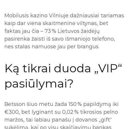
Mobilusis kazino Vilniuje dažniausiai tariamas
kaip dar viena skaitmeninė viltynas, bet
faktas jau čia – 73 % Lietuvos žaidėjų
pasirenka žaisti iš savo išmaniojo telefono,
nes stalas namuose jau per brangus.
Ką tikrai duoda „VIP“
pasiūlymai?
Betsson šiuo metu žada 150 % papildymą iki
€300, bet lyginant su 0,02 % tikrosios pelno
maržos, tai labiau panašu į dovanos „gift“
sukėlimą, kai po visų skaičiavimų bankas