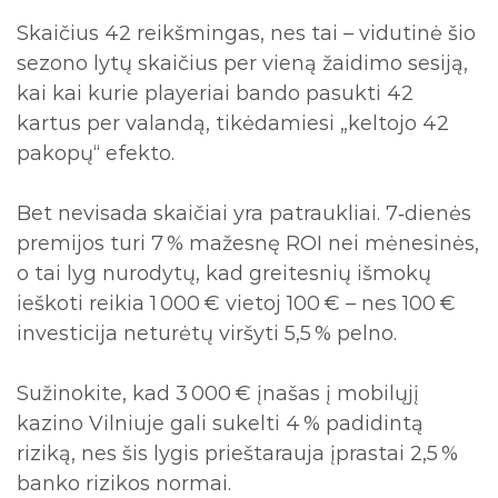
Skaičius 42 reikšmingas, nes tai – vidutinė šio
sezono lytų skaičius per vieną žaidimo sesiją,
kai kai kurie playeriai bando pasukti 42
kartus per valandą, tikėdamiesi „keltojo 42
pakopų“ efekto.
Bet nevisada skaičiai yra patraukliai. 7‑dienės
premijos turi 7 % mažesnę ROI nei mėnesinės,
o tai lyg nurodytų, kad greitesnių išmokų
ieškoti reikia 1 000 € vietoj 100 € – nes 100 €
investicija neturėtų viršyti 5,5 % pelno.
Sužinokite, kad 3 000 € įnašas į mobilųjį
kazino Vilniuje gali sukelti 4 % padidintą
riziką, nes šis lygis prieštarauja įprastai 2,5 %
banko rizikos normai.