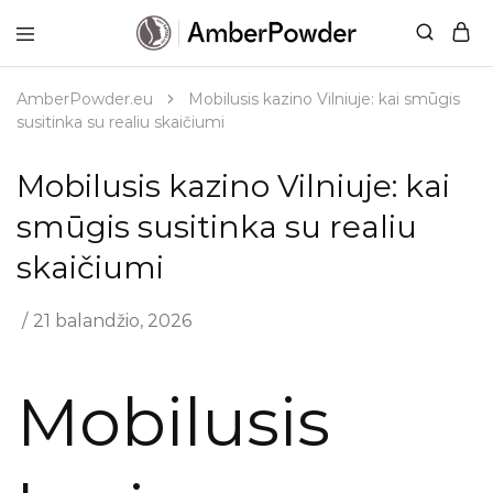
AmberPowder.eu
UAB
Švaros
sprendimas
AmberPowder.eu
Mobilusis kazino Vilniuje: kai smūgis
susitinka su realiu skaičiumi
Mobilusis kazino Vilniuje: kai
smūgis susitinka su realiu
skaičiumi
21 balandžio, 2026
Mobilusis