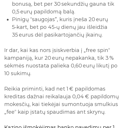
bonusą, bet per 30 sekundžių gauna tik
0,5 eurų papildomą balą.
Pinigų “saugojas”, kuris įneša 20 eurų
5‑kart, bet po 45‑ų dienų jau išleidžia
35 eurus dėl pasikartojančių įkainų.
Ir dar, kai kas nors įsiskverbia į „free spin“
kampaniją, kur 20 eurų nepakanka, tik 3 %
sėkmės nuostata palieka 0,60 eurų likutį po
10 sukimų.
Reikia priminti, kad net 1 € papildomas
kreditas dažnai reikalauja 0,04 € papildomų
mokesčių, kai tiekėjai sumontuoja smulkius
„fee“ kaip įstatų spaudimas ant skrynų.
Kazino išmokėjimas banko pavedimu per 1