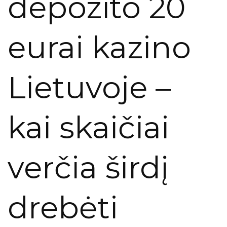
depozito 20
eurai kazino
Lietuvoje –
kai skaičiai
verčia širdį
drebėti