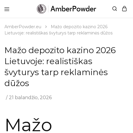
AmberPowder.eu
UAB
Švaros
sprendimas
AmberPowder.eu
Mažo depozito kazino 2026
Lietuvoje: realistiškas švyturys tarp reklaminės dūžos
Mažo depozito kazino 2026
Lietuvoje: realistiškas
švyturys tarp reklaminės
dūžos
21 balandžio, 2026
Mažo