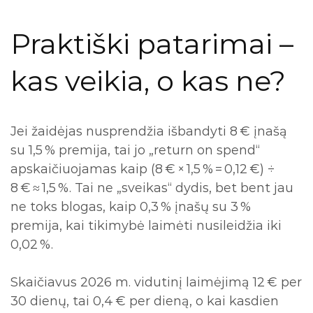
Praktiški patarimai –
kas veikia, o kas ne?
Jei žaidėjas nusprendžia išbandyti 8 € įnašą
su 1,5 % premija, tai jo „return on spend“
apskaičiuojamas kaip (8 € × 1,5 % = 0,12 €) ÷
8 € ≈ 1,5 %. Tai ne „sveikas“ dydis, bet bent jau
ne toks blogas, kaip 0,3 % įnašų su 3 %
premija, kai tikimybė laimėti nusileidžia iki
0,02 %.
Skaičiavus 2026 m. vidutinį laimėjimą 12 € per
30 dienų, tai 0,4 € per dieną, o kai kasdien