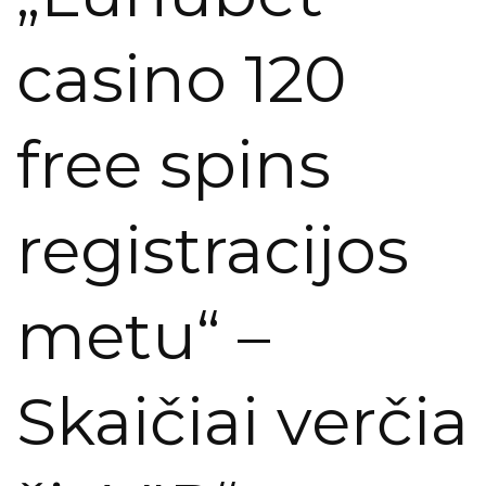
casino 120
free spins
registracijos
metu“ –
Skaičiai verčia