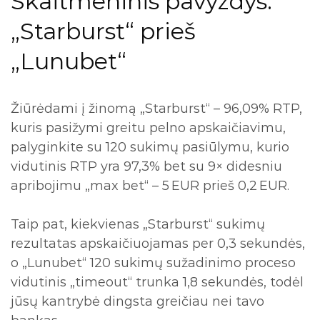
Skaitmeninis pavyzdys:
„Starburst“ prieš
„Lunubet“
Žiūrėdami į žinomą „Starburst“ – 96,09% RTP,
kuris pasižymi greitu pelno apskaičiavimu,
palyginkite su 120 sukimų pasiūlymu, kurio
vidutinis RTP yra 97,3% bet su 9× didesniu
apribojimu „max bet“ – 5 EUR prieš 0,2 EUR.
Taip pat, kiekvienas „Starburst“ sukimų
rezultatas apskaičiuojamas per 0,3 sekundės,
o „Lunubet“ 120 sukimų sužadinimo proceso
vidutinis „timeout“ trunka 1,8 sekundės, todėl
jūsų kantrybė dingsta greičiau nei tavo