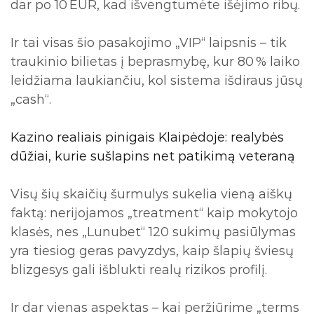
dar po 10 EUR, kad išvengtumėte išėjimo ribų.
Ir tai visas šio pasakojimo „VIP“ laipsnis – tik
traukinio bilietas į beprasmybę, kur 80 % laiko
leidžiama laukiančiu, kol sistema išdiraus jūsų
„cash“.
Kazino realiais pinigais Klaipėdoje: realybės
dūžiai, kurie sušlapins net patikimą veteraną
Visų šių skaičių šurmulys sukelia vieną aiškų
faktą: nerijojamos „treatment“ kaip mokytojo
klasės, nes „Lunubet“ 120 sukimų pasiūlymas
yra tiesiog geras pavyzdys, kaip šlapių šviesų
blizgesys gali išblukti realų rizikos profilį.
Ir dar vienas aspektas – kai peržiūrime „terms