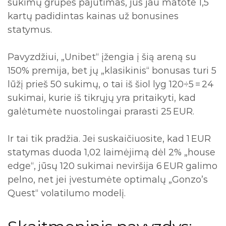
sukimų grupės pajūtimas, jūs jau matote 1,5
kartų padidintas kainas už bonusines
statymus.
Pavyzdžiui, „Unibet“ įžengia į šią areną su
150% premija, bet jų „klasikinis“ bonusas turi 5
lūžį prieš 50 sukimų, o tai iš šiol lyg 120÷5 = 24
sukimai, kurie iš tikrųjų yra pritaikyti, kad
galėtumėte nuostolingai prarasti 25 EUR.
Ir tai tik pradžia. Jei suskaičiuosite, kad 1 EUR
statymas duoda 1,02 laimėjimą dėl 2% „house
edge“, jūsų 120 sukimai neviršija 6 EUR galimo
pelno, net jei įvestumėte optimalų „Gonzo’s
Quest“ volatilumo modelį.