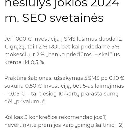
nesiūlys jokios 2024
m. SEO svetainės
Jei 1 000 € investicija į SMS lošimus duoda 12
€ grąžą, tai 1,2 % ROI, bet kai pridedame 5 %
mokesčių ir 2 % „banko priežiūros“ – skaičius
krenta iki 0,5 %.
Praktinė šablonas: užsakymas 5 SMS po 0,10 €
sukuria 0,50 € investiciją, bet 5‑as laimėjimas
– 0,05 € – tai tiesiog 10‑kartų prarasta sumą
dėl „privalumų“.
Kol kas 3 konkrečios rekomendacijos: 1)
nevertinkite premijos kaip „pinigų šaltinio“, 2)