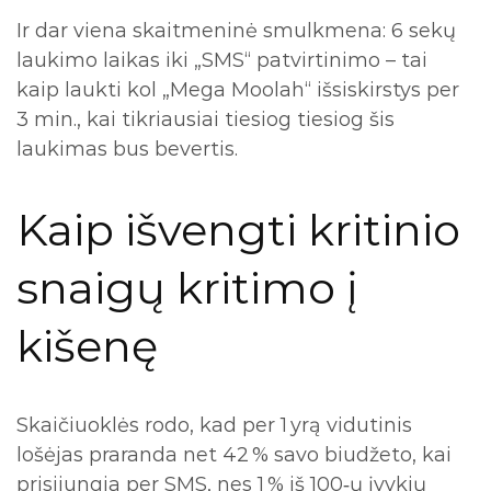
Ir dar viena skaitmeninė smulkmena: 6 sekų
laukimo laikas iki „SMS“ patvirtinimo – tai
kaip laukti kol „Mega Moolah“ išsiskirstys per
3 min., kai tikriausiai tiesiog tiesiog šis
laukimas bus bevertis.
Kaip išvengti kritinio
snaigų kritimo į
kišenę
Skaičiuoklės rodo, kad per 1 yrą vidutinis
lošėjas praranda net 42 % savo biudžeto, kai
prisijungia per SMS, nes 1 % iš 100‑ų įvykių