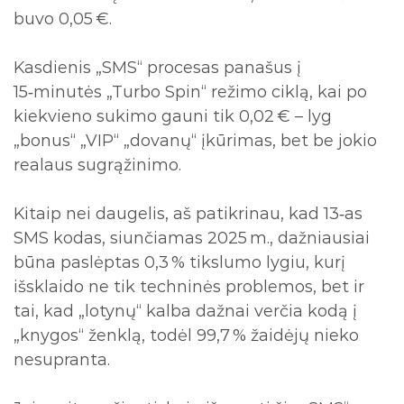
buvo 0,05 €.
Kasdienis „SMS“ procesas panašus į
15‑minutės „Turbo Spin“ režimo ciklą, kai po
kiekvieno sukimo gauni tik 0,02 € – lyg
„bonus“ „VIP“ „dovanų“ įkūrimas, bet be jokio
realaus sugrąžinimo.
Kitaip nei daugelis, aš patikrinau, kad 13‑as
SMS kodas, siunčiamas 2025 m., dažniausiai
būna paslėptas 0,3 % tikslumo lygiu, kurį
išsklaido ne tik techninės problemos, bet ir
tai, kad „lotynų“ kalba dažnai verčia kodą į
„knygos“ ženklą, todėl 99,7 % žaidėjų nieko
nesupranta.