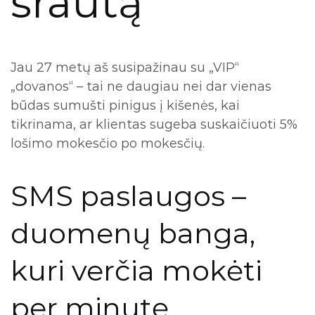
srautą
Jau 27 metų aš susipažinau su „VIP“
„dovanos“ – tai ne daugiau nei dar vienas
būdas sumušti pinigus į kišenės, kai
tikrinama, ar klientas sugeba suskaičiuoti 5%
lošimo mokesčio po mokesčių.
SMS paslaugos –
duomenų banga,
kuri verčia mokėti
per minutę