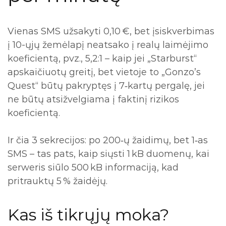
Vienas SMS užsakyti 0,10 €, bet įsiskverbimas
į 10-ųjų žemėlapį neatsako į realų laimėjimo
koeficientą, pvz., 5,2:1 – kaip jei „Starburst“
apskaičiuotų greitį, bet vietoje to „Gonzo’s
Quest“ būtų pakryptęs į 7‑kartų pergalę, jei
ne būtų atsižvelgiama į faktinį rizikos
koeficientą.
Ir čia 3 sekrecijos: po 200‑ų žaidimų, bet 1‑as
SMS – tas pats, kaip siųsti 1 kB duomenų, kai
serweris siūlo 500 kB informaciją, kad
pritrauktų 5 % žaidėjų.
Kas iš tikrųjų moka?