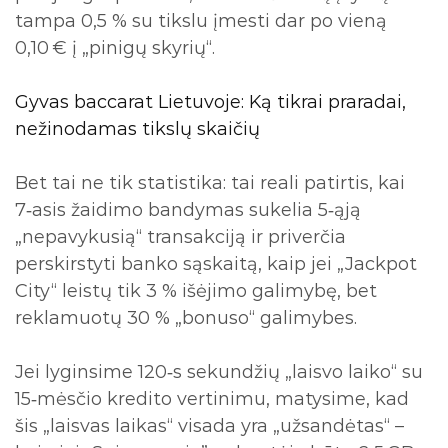
tampa 0,5 % su tikslu įmesti dar po vieną
0,10 € į „pinigų skyrių“.
Gyvas baccarat Lietuvoje: Ką tikrai praradai,
nežinodamas tikslų skaičių
Bet tai ne tik statistika: tai reali patirtis, kai
7‑asis žaidimo bandymas sukelia 5‑ąją
„nepavykusią“ transakciją ir priverčia
perskirstyti banko sąskaitą, kaip jei „Jackpot
City“ leistų tik 3 % išėjimo galimybę, bet
reklamuotų 30 % „bonuso“ galimybes.
Jei lyginsime 120‑s sekundžių „laisvo laiko“ su
15‑mėsčio kredito vertinimu, matysime, kad
šis „laisvas laikas“ visada yra „užsandėtas“ –