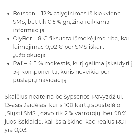
Betsson – 12 % atlyginimas iš kiekvieno
SMS, bet tik 0,5 % grąžina reikiamą
informaciją
OlyBet – 8 € fiksuota išmokėjimo riba, kai
laimėjimas 0,02 € per SMS iškart
„užblokuoja“
Paf – 4,5 % mokestis, kurį galima įskaidyti į
3‑į komponentą, kuris neveikia per
puslapių navigaciją
Skaičius neateina be šypsenos. Pavyzdžiui,
13‑asis žaidėjas, kuris 100 kartų spustelėjo
„Siųsti SMS“, gavo tik 2 % vartotojų, bet 98 %
juos išsklaidė, kai išsiaiškino, kad realus ROI
yra 0,03.