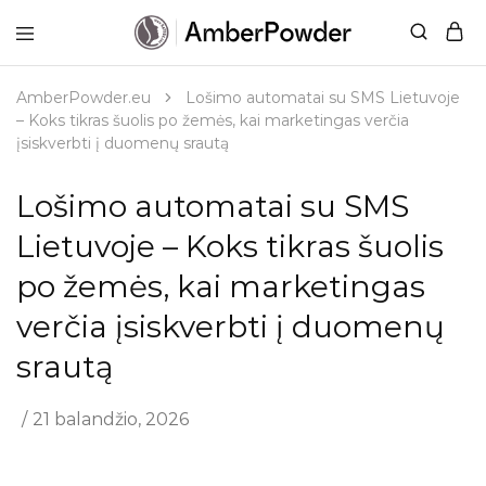
AmberPowder.eu
UAB
Švaros
sprendimas
AmberPowder.eu
Lošimo automatai su SMS Lietuvoje
– Koks tikras šuolis po žemės, kai marketingas verčia
įsiskverbti į duomenų srautą
Lošimo automatai su SMS
Lietuvoje – Koks tikras šuolis
po žemės, kai marketingas
verčia įsiskverbti į duomenų
srautą
21 balandžio, 2026