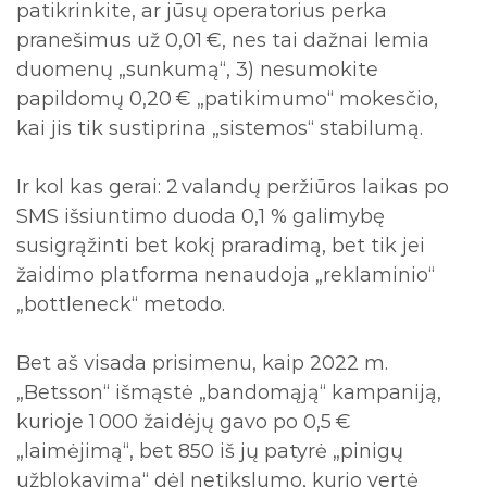
patikrinkite, ar jūsų operatorius perka
pranešimus už 0,01 €, nes tai dažnai lemia
duomenų „sunkumą“, 3) nesumokite
papildomų 0,20 € „patikimumo“ mokesčio,
kai jis tik sustiprina „sistemos“ stabilumą.
Ir kol kas gerai: 2 valandų peržiūros laikas po
SMS išsiuntimo duoda 0,1 % galimybę
susigrąžinti bet kokį praradimą, bet tik jei
žaidimo platforma nenaudoja „reklaminio“
„bottleneck“ metodo.
Bet aš visada prisimenu, kaip 2022 m.
„Betsson“ išmąstė „bandomąją“ kampaniją,
kurioje 1 000 žaidėjų gavo po 0,5 €
„laimėjimą“, bet 850 iš jų patyrė „pinigų
užblokavimą“ dėl netikslumo, kurio vertė