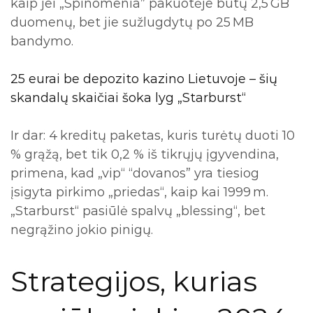
kaip jei „Spinomenia” pakuotėje būtų 2,5 GB
duomenų, bet jie sužlugdytų po 25 MB
bandymo.
25 eurai be depozito kazino Lietuvoje – šių
skandalų skaičiai šoka lyg „Starburst“
Ir dar: 4 kreditų paketas, kuris turėtų duoti 10
% grąžą, bet tik 0,2 % iš tikrųjų įgyvendina,
primena, kad „vip“ “dovanos” yra tiesiog
įsigyta pirkimo „priedas“, kaip kai 1999 m.
„Starburst“ pasiūlė spalvų „blessing“, bet
negrąžino jokio pinigų.
Strategijos, kurias