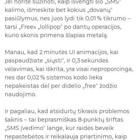
Jei norite sužinoti, kaip išvengti šio „SMS“
kalimo, išmeskite bet kokius „dovanų“
pasiūlymus, nes juos lydi tik 0,01 % tikrumo –
tarsi „Free» „lollipop“ po dantų operacijos,
kurio skonis primena šlapias metalą.
Manau, kad 2 minutės UI animacijos, kai
paspaudžiate „siųsti“, ir 0,3 sekundės
vėlavimas, kai iškrita, yra visai neproporcinga,
nes dar 0,02 % sistemos kodo lieka
nepakeistas dėl per didelio „free“ žodžio
naudojimo.
Ir pagaliau, kad atsidurtų tikrasis problemos
šaknis – tai beprasmiškas 8‑punktų šriftas
„SMS įvedimo“ lange, kur raidės beveik
nepastebėtos ir reikalauja priartinimo, kaip