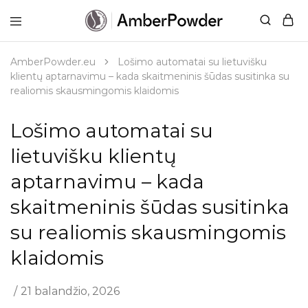
AmberPowder.eu
UAB
Švaros
sprendimas
AmberPowder.eu
Lošimo automatai su lietuvišku
klientų aptarnavimu – kada skaitmeninis šūdas susitinka su
realiomis skausmingomis klaidomis
Lošimo automatai su
lietuvišku klientų
aptarnavimu – kada
skaitmeninis šūdas susitinka
su realiomis skausmingomis
klaidomis
21 balandžio, 2026