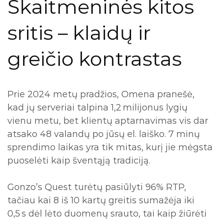
Skaitmeninės kitos
sritis – klaidų ir
greičio kontrastas
Prie 2024 metų pradžios, Omena pranešė,
kad jų serveriai talpina 1,2 milijonus lygių
vienu metu, bet klientų aptarnavimas vis dar
atsako 48 valandų po jūsų el. laiško. 7 minų
sprendimo laikas yra tik mitas, kurį jie mėgsta
puoselėti kaip šventąją tradiciją.
Gonzo’s Quest turėtų pasiūlyti 96% RTP,
tačiau kai 8 iš 10 kartų greitis sumažėja iki
0,5 s dėl lėto duomenų srauto, tai kaip žiūrėti