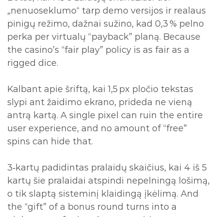
„nenuoseklumo“ tarp demo versijos ir realaus
pinigų režimo, dažnai sužino, kad 0,3 % pelno
perka per virtualų “payback” planą. Because
the casino’s “fair play” policy is as fair as a
rigged dice.
Kalbant apie šriftą, kai 1,5 px pločio tekstas
slypi ant žaidimo ekrano, prideda ne vieną
antrą kartą. A single pixel can ruin the entire
user experience, and no amount of “free”
spins can hide that.
3‑kartų padidintas pralaidų skaičius, kai 4 iš 5
kartų šie pralaidai atspindi nepelningą lošimą,
o tik slaptą sisteminį klaidingą įkėlimą. And
the “gift” of a bonus round turns into a