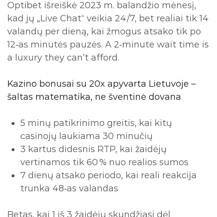
Optibet išreiškė 2023 m. balandžio mėnesį,
kad jų „Live Chat“ veikia 24/7, bet realiai tik 14
valandų per dieną, kai žmogus atsako tik po
12‑as minutės pauzės. A 2‑minute wait time is
a luxury they can’t afford.
Kazino bonusai su 20x apyvarta Lietuvoje –
šaltas matematika, ne šventinė dovana
5 minų patikrinimo greitis, kai kitų
casinojų laukiama 30 minučių
3 kartus didesnis RTP, kai žaidėjų
vertinamos tik 60 % nuo realios sumos
7 dienų atsako periodo, kai reali reakcija
trunka 48‑as valandas
Betas, kai 1 iš 3 žaidėjų skundžiasi dėl