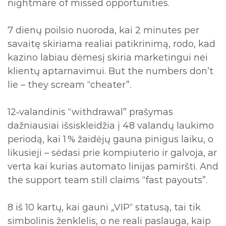
nightmare of missed opportunities.
7 dienų poilsio nuoroda, kai 2 minutes per
savaitę skiriama realiai patikrinimą, rodo, kad
kazino labiau dėmesį skiria marketingui nei
klientų aptarnavimui. But the numbers don’t
lie – they scream “cheater”.
12‑valandinis “withdrawal” prašymas
dažniausiai išsiskleidžia į 48 valandų laukimo
periodą, kai 1 % žaidėjų gauna pinigus laiku, o
likusieji – sėdasi prie kompiuterio ir galvoja, ar
verta kai kurias automato linijas pamiršti. And
the support team still claims “fast payouts”.
8 iš 10 kartų, kai gauni „VIP“ statusą, tai tik
simbolinis ženklelis, o ne reali paslauga, kaip