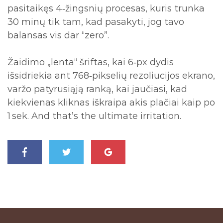
pasitaikęs 4‑žingsnių procesas, kuris trunka
30 minų tik tam, kad pasakyti, jog tavo
balansas vis dar “zero”.
Žaidimo „lenta“ šriftas, kai 6‑px dydis
išsidriekia ant 768‑pikselių rezoliucijos ekrano,
varžo patyrusiąją ranką, kai jaučiasi, kad
kiekvienas kliknas iškraipa akis plačiai kaip po
1 sek. And that’s the ultimate irritation.