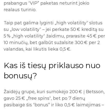
prabangus “VIP” paketas neturint jokio
realaus turinio.
Taip pat galima lyginti „high volatility“ slotus
su „low volatility“ – jei perkate 50 € kreditą su
5 % „high volatility“ žaidimu, prarasite 45 € per
10 minučių, bet galbūt sužalsite 300 € per 2
valandas, kai likutis lieka 0,5 €.
Kas iš tiesų priklauso nuo
bonusų?
Žaidėjų grupė, kuri sumokėjo 200 € į Betsson,
gavo 25 € „free spins“, bet po 7 dienų
pasibaigė šis “bonus” ir liko 0,5 € laimėjimas –