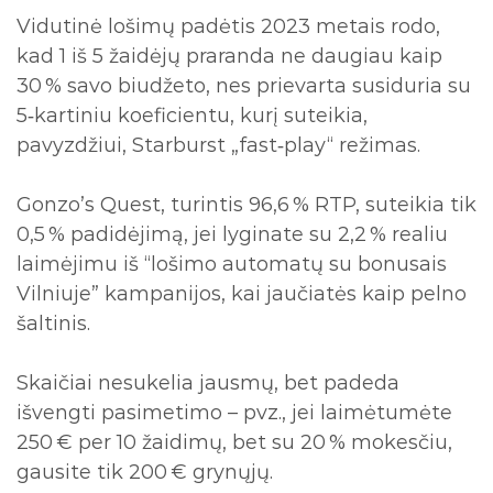
Vidutinė lošimų padėtis 2023 metais rodo,
kad 1 iš 5 žaidėjų praranda ne daugiau kaip
30 % savo biudžeto, nes prievarta susiduria su
5‑kartiniu koeficientu, kurį suteikia,
pavyzdžiui, Starburst „fast‑play“ režimas.
Gonzo’s Quest, turintis 96,6 % RTP, suteikia tik
0,5 % padidėjimą, jei lyginate su 2,2 % realiu
laimėjimu iš “lošimo automatų su bonusais
Vilniuje” kampanijos, kai jaučiatės kaip pelno
šaltinis.
Skaičiai nesukelia jausmų, bet padeda
išvengti pasimetimo – pvz., jei laimėtumėte
250 € per 10 žaidimų, bet su 20 % mokesčiu,
gausite tik 200 € grynųjų.