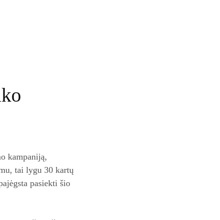
ako
mo kampaniją,
mu, tai lygu 30 kartų
pajėgsta pasiekti šio