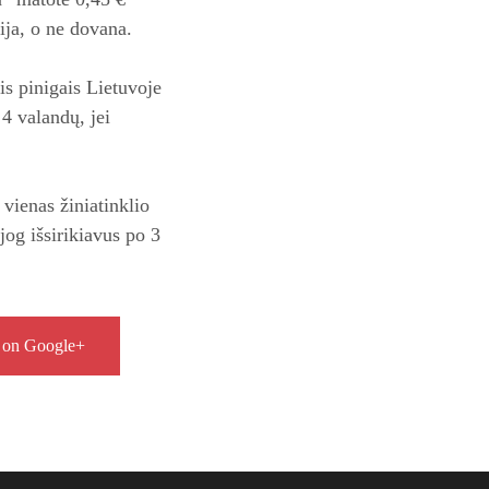
ija, o ne dovana.
is pinigais Lietuvoje
 4 valandų, jei
 vienas žiniatinklio
jog išsirikiavus po 3
 on Google+