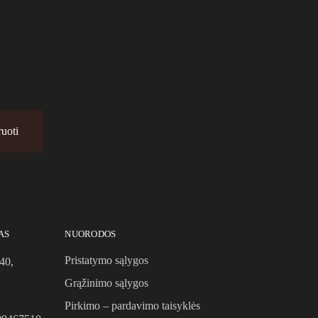
AS
NUORODOS
Pristatymo sąlygos
40,
Grąžinimo sąlygos
Pirkimo – pardavimo taisyklės