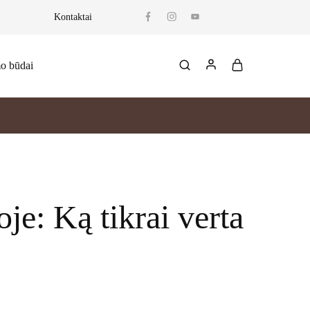
Kontaktai
mo būdai
je: Ką tikrai verta