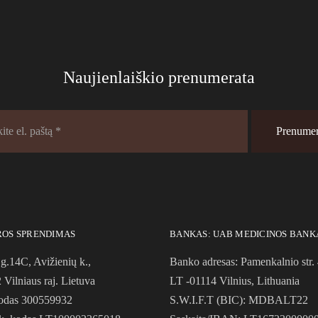
Naujienlaiškio prenumerata
ROS SPRENDIMAS
BANKAS: UAB MEDICINOS BANK
g.14C, Avižienių k.,
Banko adresas: Pamenkalnio str. 
Vilniaus raj. Lietuva
LT -01114 Vilnius, Lithuania
odas 300559932
S.W.I.F.T (BIC): MDBALT22