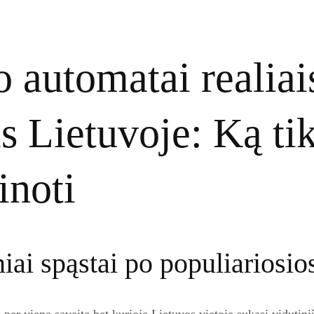
 automatai realiai
s Lietuvoje: Ką tik
inoti
ai spąstai po populiariosio