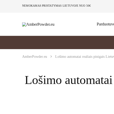
NEMOKAMAS PRISTATYMAS LIETUVOJE NUO 50€
Parduotuv
AmberPowder.eu
UAB
Švaros
sprendimas
AmberPowder.eu
Lošimo automatai realiais pinigais Lietuv
Lošimo automatai r