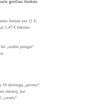
kurie greičiau išseksta
imo limitas yra 21 €,
ai 1,47 € faktinis
šie „realūs pinigai“
ka.
ma 10 skirtingų „promo“
per mėnesį, kai
€ „vertės“