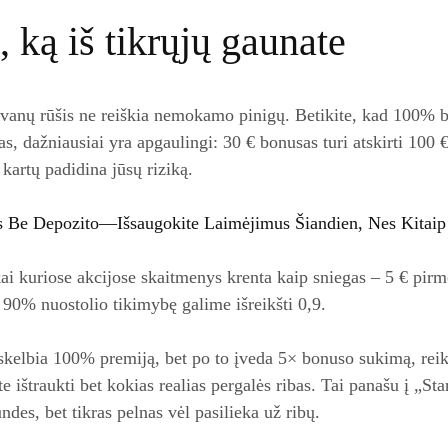
, ką iš tikrųjų gaunate
ovanų rūšis ne reiškia nemokamo pinigų. Betikite, kad 100% b
as, dažniausiai yra apgaulingi: 30 € bonusas turi atskirti 100
 kartų padidina jūsų riziką.
 Be Depozito—Išsaugokite Laimėjimus Šiandien, Nes Kitaip
kai kuriose akcijose skaitmenys krenta kaip sniegas – 5 € pirm
i 90% nuostolio tikimybę galime išreikšti 0,9.
 skelbia 100% premiją, bet po to įveda 5× bonuso sukimą, reik
 ištraukti bet kokias realias pergalės ribas. Tai panašu į „Sta
ndes, bet tikras pelnas vėl pasilieka už ribų.