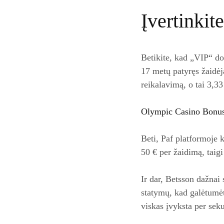
Įvertinkite
Betikite, kad „VIP“ d
17 metų patyręs žaidėj
reikalavimą, o tai 3,33
Olympic Casino Bonus
Beti, Paf platformoje 
50 € per žaidimą, taig
Ir dar, Betsson dažnai
statymų, kad galėtumėte
viskas įvyksta per seku