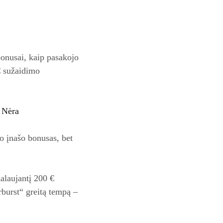
onusai, kaip pasakojo
 € sužaidimo
 Nėra
o įnašo bonusas, bet
alaujantį 200 €
rburst“ greitą tempą –