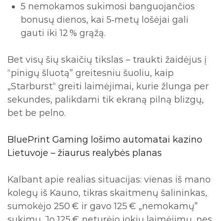
5 nemokamos sukimosi banguojančios
bonusų dienos, kai 5‑metų lošėjai gali
gauti iki 12 % grąžą.
Bet visų šių skaičių tikslas – traukti žaidėjus į
“pinigų šluotą” greitesniu šuoliu, kaip
„Starburst“ greiti laimėjimai, kurie žlunga per
sekundes, palikdami tik ekraną pilną blizgų,
bet be pelno.
BluePrint Gaming lošimo automatai kazino
Lietuvoje – žiaurus realybės planas
Kalbant apie realias situacijas: vienas iš mano
kolegų iš Kauno, tikras skaitmenų šalininkas,
sumokėjo 250 € ir gavo 125 € „nemokamų”
sukimų. Jo 125 € neturėjo jokių laimėjimų, nes