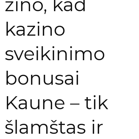
žino, kad
kazino
sveikinimo
bonusai
Kaune – tik
šlamštas ir