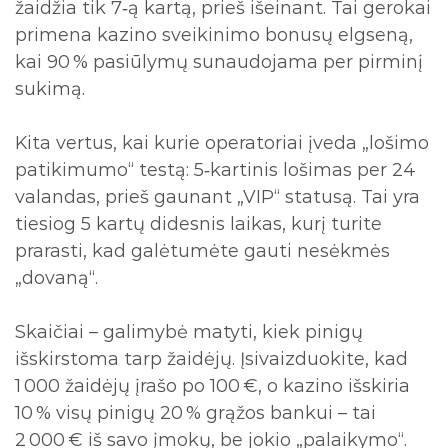
žaidžia tik 7‑ą kartą, prieš išeinant. Tai gerokai
primena kazino sveikinimo bonusų elgseną,
kai 90 % pasiūlymų sunaudojama per pirminį
sukimą.
Kita vertus, kai kurie operatoriai įveda „lošimo
patikimumo“ testą: 5‑kartinis lošimas per 24
valandas, prieš gaunant „VIP“ statusą. Tai yra
tiesiog 5 kartų didesnis laikas, kurį turite
prarasti, kad galėtumėte gauti nesėkmės
„dovaną“.
Skaičiai – galimybė matyti, kiek pinigų
išskirstoma tarp žaidėjų. Įsivaizduokite, kad
1 000 žaidėjų įrašo po 100 €, o kazino išskiria
10 % visų pinigų 20 % grąžos bankui – tai
2 000 € iš savo įmokų, be jokio „palaikymo“.