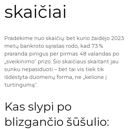
skaičiai
Pradėkime nuo skaičių: bet kurio žaidėjo 2023
metų bankroto sąrašas rodo, kad 73 %
praranda pinigus per pirmas 48 valandas po
„sveikinimo“ prizo. Šio skaičiaus skaitant jau
sunku nepasiduoti – bet tai vis tiek tik
išdėstyta duomenų forma, ne „kelione į
turtingumą“.
Kas slypi po
blizgančio šūšulio: