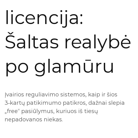
licencija:
Šaltas realybė
po glamūru
Įvairios reguliavimo sistemos, kaip ir šios
3‑kartų patikimumo patikros, dažnai slepia
„free“ pasiūlymus, kuriuos iš tiesų
nepadovanos niekas.