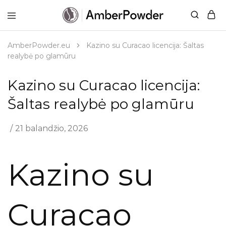
AmberPowder.eu
UAB
Švaros
sprendimas
AmberPowder.eu
Kazino su Curacao licencija: Šaltas
realybė po glamūru
Kazino su Curacao licencija:
Šaltas realybė po glamūru
21 balandžio, 2026
Kazino su
Curacao