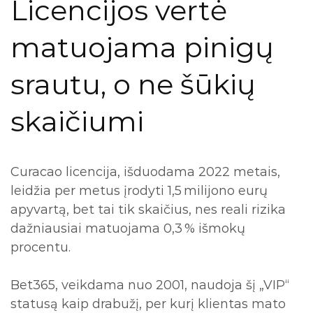
Licencijos vertė
matuojama pinigų
srautu, o ne šūkių
skaičiumi
Curacao licencija, išduodama 2022 metais,
leidžia per metus įrodyti 1,5 milijono eurų
apyvartą, bet tai tik skaičius, nes reali rizika
dažniausiai matuojama 0,3 % išmokų
procentu.
Bet365, veikdama nuo 2001, naudoja šį „VIP“
statusą kaip drabužį, per kurį klientas mato