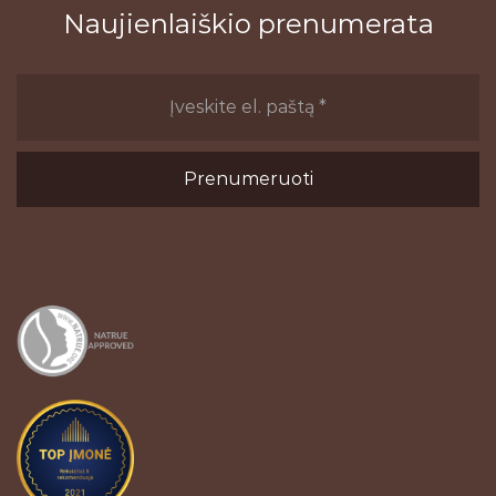
Naujienlaiškio prenumerata