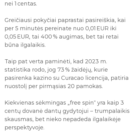
nei 1 centas.
Greičiausi pokyčiai paprastai pasireiškia, kai
per 5 minutės pereinate nuo 0,01 EUR iki
0,05 EUR, tai 400 % augimas, bet tai retai
būna ilgalaikis.
Taip pat verta paminėti, kad 2023 m.
statistika rodo, jog 73 % žaidėjų, kurie
pasirenka kazino su Curacao licencija, patiria
nuostolį per pirmąsias 20 pamokas.
Kiekvienas sėkmingas „free spin“ yra kaip 3
centų dovanė dantų gydytojui – trumpalaikis
skausmas, bet nieko nepadeda ilgalaikėje
perspektyvoje.