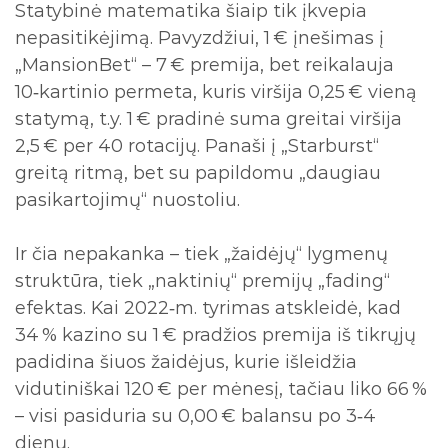
Statybinė matematika šiaip tik įkvepia
nepasitikėjimą. Pavyzdžiui, 1 € įnešimas į
„MansionBet“ – 7 € premija, bet reikalauja
10‑kartinio permeta, kuris viršija 0,25 € vieną
statymą, t.y. 1 € pradinė suma greitai viršija
2,5 € per 40 rotacijų. Panaši į „Starburst“
greitą ritmą, bet su papildomu „daugiau
pasikartojimų“ nuostoliu.
Ir čia nepakanka – tiek „žaidėjų“ lygmenų
struktūra, tiek „naktinių“ premijų „fading“
efektas. Kai 2022‑m. tyrimas atskleidė, kad
34 % kazino su 1 € pradžios premija iš tikrųjų
padidina šiuos žaidėjus, kurie išleidžia
vidutiniškai 120 € per mėnesį, tačiau liko 66 %
– visi pasiduria su 0,00 € balansu po 3‑4
dienų.