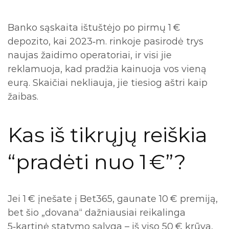
Banko sąskaita ištuštėjo po pirmų 1 €
depozito, kai 2023‑m. rinkoje pasirodė trys
naujas žaidimo operatoriai, ir visi jie
reklamuoja, kad pradžia kainuoja vos vieną
eurą. Skaičiai nekliauja, jie tiesiog aštri kaip
žaibas.
Kas iš tikrųjų reiškia
“pradėti nuo 1 €”?
Jei 1 € įnešate į Bet365, gaunate 10 € premiją,
bet šio „dovana“ dažniausiai reikalinga
5‑kartinė statymo sąlyga – iš viso 50 € krūva,