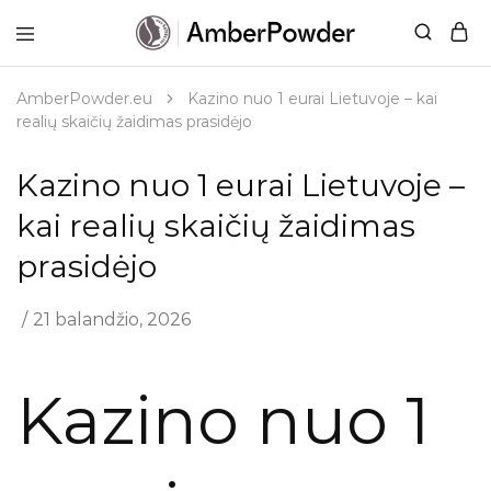
AmberPowder.eu
UAB
Švaros
sprendimas
AmberPowder.eu
Kazino nuo 1 eurai Lietuvoje – kai
realių skaičių žaidimas prasidėjo
Kazino nuo 1 eurai Lietuvoje –
kai realių skaičių žaidimas
prasidėjo
21 balandžio, 2026
Kazino nuo 1