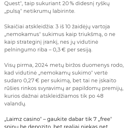
Quest“, taip sukuriant 20 % didesnį ryškų
„pulsą“ netikrumų labirinte.
Skaičiai atskleidžia: 3 iš 10 žaidėjų vartoja
„nemokamus“ sukimus kaip triukšmą, o ne
kaip strateginį įrankį, nes jų vidutinė
pelningumo riba – 0,3 € per sesiją.
Visų pirma, 2024 metų biržos duomenys rodo,
kad vidutinė „nemokamų sukimo“ vertė
sudaro 0,27 € per sukimą, bet tai ne įskaito
rūšies rinkos svyravimų ar papildomų premijų,
kurios dažnai atskleidžiamos tik po 48
valandų.
„Laimz casino“ – gaukite dabar tik 7 „free“
spinų be depozito, bet realiai niekas net