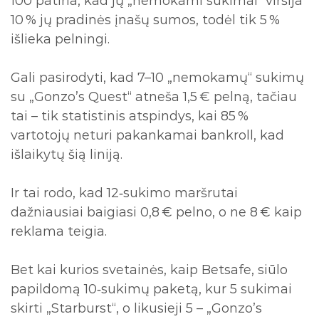
100 patiria, kad jų „nemokami sukimai“ viršija
10 % jų pradinės įnašų sumos, todėl tik 5 %
išlieka pelningi.
Gali pasirodyti, kad 7–10 „nemokamų“ sukimų
su „Gonzo’s Quest“ atneša 1,5 € pelną, tačiau
tai – tik statistinis atspindys, kai 85 %
vartotojų neturi pakankamai bankroll, kad
išlaikytų šią liniją.
Ir tai rodo, kad 12‑sukimo maršrutai
dažniausiai baigiasi 0,8 € pelno, o ne 8 € kaip
reklama teigia.
Bet kai kurios svetainės, kaip Betsafe, siūlo
papildomą 10‑sukimų paketą, kur 5 sukimai
skirti „Starburst“, o likusieji 5 – „Gonzo’s