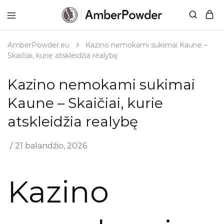
AmberPowder.eu
UAB
Švaros
sprendimas
AmberPowder.eu
Kazino nemokami sukimai Kaune –
Skaičiai, kurie atskleidžia realybę
Kazino nemokami sukimai
Kaune – Skaičiai, kurie
atskleidžia realybę
21 balandžio, 2026
Kazino