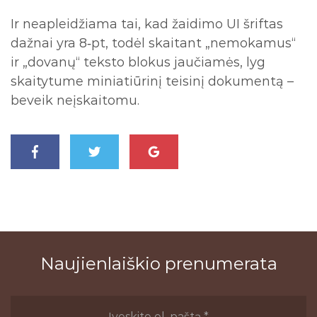
Ir neapleidžiama tai, kad žaidimo UI šriftas
dažnai yra 8‑pt, todėl skaitant „nemokamus“
ir „dovanų“ teksto blokus jaučiamės, lyg
skaitytume miniatiūrinį teisinį dokumentą –
beveik neįskaitomu.
Naujienlaiškio prenumerata