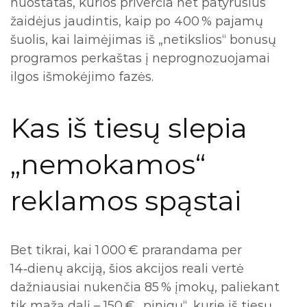
nuostatas, kurios priverčia net patyrusius
žaidėjus jaudintis, kaip po 400 % pajamų
šuolis, kai laimėjimas iš „netikslios“ bonusų
programos perkaštas į neprognozuojamai
ilgos išmokėjimo fazės.
Kas iš tiesų slepia
„nemokamos“
reklamos spąstai
Bet tikrai, kai 1 000 € prarandama per
14‑dienų akciją, šios akcijos reali vertė
dažniausiai nukenčia 85 % įmokų, paliekant
tik mažą dalį – 150 € „pinigų“, kurie iš tiesų