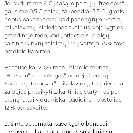
Jei sudursime 4 € įnašą, o po trijų „free spin“
gausime 0,5 € pelną, tai bendrai 3,5 € „gratis“
nebus pakankamai, kad padengtų 4‑kartinį
reikalavimą. Kiekvienas skaičius šioje lygties
grandinėje rodo, kad „pridėtinis“ pinigų
šaltinis iš tikrų žaidimų lėšų vartoja 75 % tavo
pradinio kapitalo.
Because kai 2025 metų birželio mėnesį
„Betsson“ ir „LeoVegas“ pradėjo bendrą
6‑kartinį „turnover“ reikalavimą, tai priverčia
žaidėjus pritaikyti 2‑kartinius statymus per
dieną, o tai vidutiniškai padidina nuostolius
12 % per savaitę.
Lošimo automatai savaitgalio bonusai
Lietuvoje – kai marketingas susiduria su