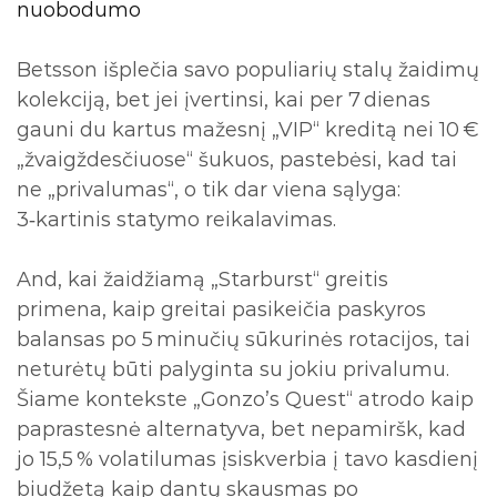
nuobodumo
Betsson išplečia savo populiarių stalų žaidimų
kolekciją, bet jei įvertinsi, kai per 7 dienas
gauni du kartus mažesnį „VIP“ kreditą nei 10 €
„žvaigždesčiuose“ šukuos, pastebėsi, kad tai
ne „privalumas“, o tik dar viena sąlyga:
3‑kartinis statymo reikalavimas.
And, kai žaidžiamą „Starburst“ greitis
primena, kaip greitai pasikeičia paskyros
balansas po 5 minučių sūkurinės rotacijos, tai
neturėtų būti palyginta su jokiu privalumu.
Šiame kontekste „Gonzo’s Quest“ atrodo kaip
paprastesnė alternatyva, bet nepamiršk, kad
jo 15,5 % volatilumas įsiskverbia į tavo kasdienį
biudžetą kaip dantų skausmas po