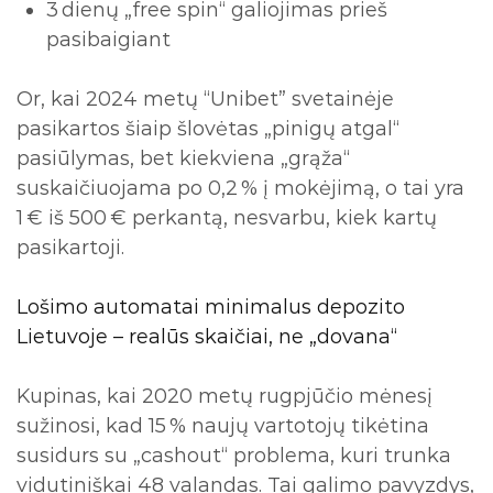
3 dienų „free spin“ galiojimas prieš
pasibaigiant
Or, kai 2024 metų “Unibet” svetainėje
pasikartos šiaip šlovėtas „pinigų atgal“
pasiūlymas, bet kiekviena „grąža“
suskaičiuojama po 0,2 % į mokėjimą, o tai yra
1 € iš 500 € perkantą, nesvarbu, kiek kartų
pasikartoji.
Lošimo automatai minimalus depozito
Lietuvoje – realūs skaičiai, ne „dovana“
Kupinas, kai 2020 metų rugpjūčio mėnesį
sužinosi, kad 15 % naujų vartotojų tikėtina
susidurs su „cashout“ problema, kuri trunka
vidutiniškai 48 valandas. Tai galimo pavyzdys,