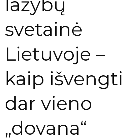
lažybų
svetainė
Lietuvoje –
kaip išvengti
dar vieno
„dovana“