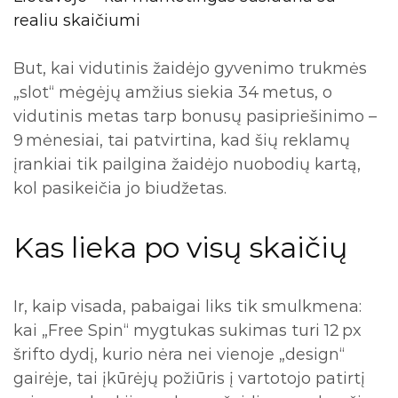
realiu skaičiumi
But, kai vidutinis žaidėjo gyvenimo trukmės
„slot“ mėgėjų amžius siekia 34 metus, o
vidutinis metas tarp bonusų pasipriešinimo –
9 mėnesiai, tai patvirtina, kad šių reklamų
įrankiai tik pailgina žaidėjo nuobodių kartą,
kol pasikeičia jo biudžetas.
Kas lieka po visų skaičių
Ir, kaip visada, pabaigai liks tik smulkmena:
kai „Free Spin“ mygtukas sukimas turi 12 px
šrifto dydį, kurio nėra nei vienoje „design“
gairėje, tai įkūrėjų požiūris į vartotojo patirtį