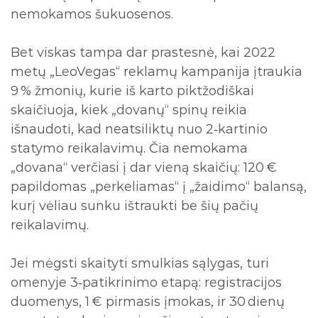
nemokamos šukuosenos.
Bet viskas tampa dar prastesnė, kai 2022
metų „LeoVegas“ reklamų kampanija įtraukia
9 % žmonių, kurie iš karto piktžodiškai
skaičiuoja, kiek „dovanų“ spinų reikia
išnaudoti, kad neatsiliktų nuo 2‑kartinio
statymo reikalavimų. Čia nemokama
„dovana“ verčiasi į dar vieną skaičių: 120 €
papildomas „perkeliamas“ į „žaidimo“ balansą,
kurį vėliau sunku ištraukti be šių pačių
reikalavimų.
Jei mėgsti skaityti smulkias sąlygas, turi
omenyje 3‑patikrinimo etapą: registracijos
duomenys, 1 € pirmasis įmokas, ir 30 dienų