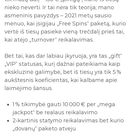
nieko neverti. Ir tai nėra tik teorija; mano
asmeninis pavyzdys – 2021 metų sausio
mėnuo, kai įsigijau „Free Spins“ paketą, kurio
vertė iš tiesų pasiekė vieną trečdalį prieš tai,
kai atėjo „turnover“ reikalavimas.
Bet tai, kas dar labiau įkyruoja, yra tas „gift“
„VIP“ statusas, kurį dažnai pateikiama kaip
ekskluzinė galimybė, bet iš tiesų yra tik 5 %
aukštesnis koeficientas, kai kalbame apie
laimėjimo šansus.
1 % tikimybė gauti 10 000 € per „mega
jackpot“ be realaus reikalavimo
2‑kartinis statymo reikalavimas bet kurio
„dovanų“ paketo atveju