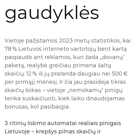
gaudyklės
Vietoje pažįstamos 2023 metų statistikos, kai
78 % Lietuvos interneto vartotojų bent kartą
paspaudė ant reklamos, kuri žada „dovanų“
paketą, realybė greičiau primena šaltą
skaičių: 12 % iš jų praranda daugiau nei 500 €
per pirmąjį mėnesį. Ir čia jau prasidėja tikras
skaičių šokas – vietoje „nemokamų“ pinigų
tenka suskaičiuoti, kiek laiko išnaudojamas
bonusas, kol pasibaigia.
3 ritinių lošimo automatai realiais pinigais
Lietuvoje – krepšys pilnas skaičių ir