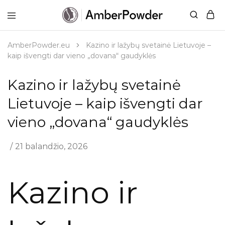
AmberPowder.eu
UAB
Švaros
sprendimas
AmberPowder.eu
Kazino ir lažybų svetainė Lietuvoje –
kaip išvengti dar vieno „dovana“ gaudyklės
Kazino ir lažybų svetainė
Lietuvoje – kaip išvengti dar
vieno „dovana“ gaudyklės
21 balandžio, 2026
Kazino ir