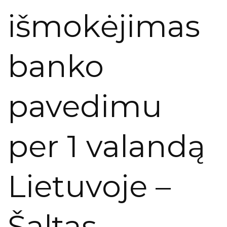
išmokėjimas
banko
pavedimu
per 1 valandą
Lietuvoje –
Šaltas