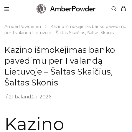
AmberPowder.eu
UAB
Švaros
sprendimas
AmberPowder.eu
Kazino išmokėjimas banko pavedimu
per 1 valandą Lietuvoje – Šaltas Skaičius, Šaltas Skonis
Kazino išmokėjimas banko
pavedimu per 1 valandą
Lietuvoje – Šaltas Skaičius,
Šaltas Skonis
21 balandžio, 2026
Kazino