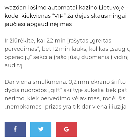
wazdan lošimo automatai kazino Lietuvoje –
kodėl kiekvienas “VIP” žaidėjas skausmingai
jaučiasi apgaudinėjimas
Ir žiūrėkite, kai 22 min įrašytas „greitas
pervedimas“, bet 12 min lauks, kol kas „saugių
operacijų“ sekcija įrašo jūsų duomenis į vidinį
auditą.
Dar viena smulkmena: 0,2 mm ekrano šrifto
dydis nuorodos „gift“ skiltyje sukelia tiek pat
nerimo, kiek pervedimo vėlavimas, todėl šis
„nemokamas“ prizas yra tik dar viena iliuzija.