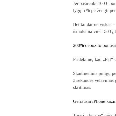
Jei pasirenki 100 € bon
lygų 5 % peržengti per 
Bet tai dar ne viskas 
išmokama virš 150 €, t
200% depozito bonusai 
Pridėkime, kad „Paf“ 
Skaitmeninis pinigų per
3 sekundės vėlavimas g
skritimas.
Geriausia iPhone kazin
Turėti „dovaną“ nėra do