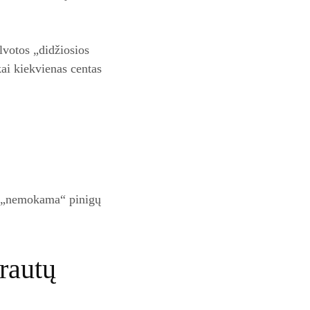
lvotos „didžiosios
kai kiekvienas centas
ėl „nemokama“ pinigų
srautų