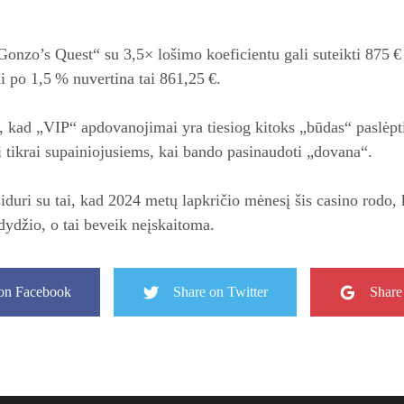
Gonzo’s Quest“ su 3,5× lošimo koeficientu gali suteikti 875 €
i po 1,5 % nuvertina tai 861,25 €.
ti, kad „VIP“ apdovanojimai yra tiesiog kitoks „būdas“ paslėp
 tikrai supainiojusiems, kai bando pasinaudoti „dovana“.
iduri su tai, kad 2024 metų lapkričio mėnesį šis casino rodo, 
dydžio, o tai beveik neįskaitoma.
on Facebook
Share on Twitter
Share