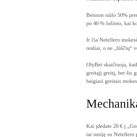
Betsson siūlo 50% premi
po 40 % lošimo, kai ko
Ir čia Netellero mokesč
realiai, o ne „lūščių“ v
OlyBet skaičiuoja, kad 
greitąjį greitį, bet ši
baigiasi greitais mokes
Mechanika
Kai įdedate 20 € į „Go
tai susiję su Neteller