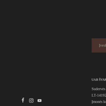
UAB ŠVA
Sudervės 
LT-14192 
Įmonės k