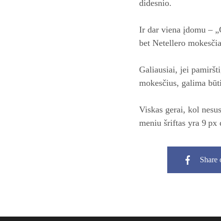
didesnio.
Ir dar viena įdomu – „
bet Netellero mokesčia
Galiausiai, jei pamirš
mokesčius, galima būti
Viskas gerai, kol nesus
meniu šriftas yra 9 px 
Share 