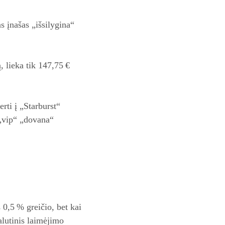
s įnašas „išsilygina“
, lieka tik 147,75 €
erti į „Starburst“
a „vip“ „dovana“
 0,5 % greičio, bet kai
alutinis laimėjimo