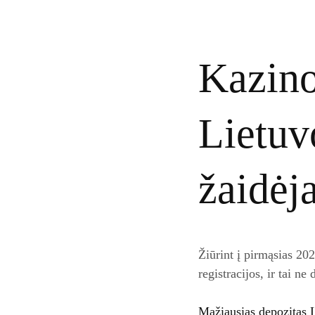
Kazino
Lietuvo
žaidėja
Žiūrint į pirmąsias 202
registracijos, ir tai n
Mažiausias depozitas L