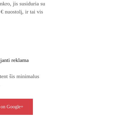
nkro, jis susiduria su
 nuostolį, ir tai vis
ojanti reklama
tent šis minimalus
.
 on Google+