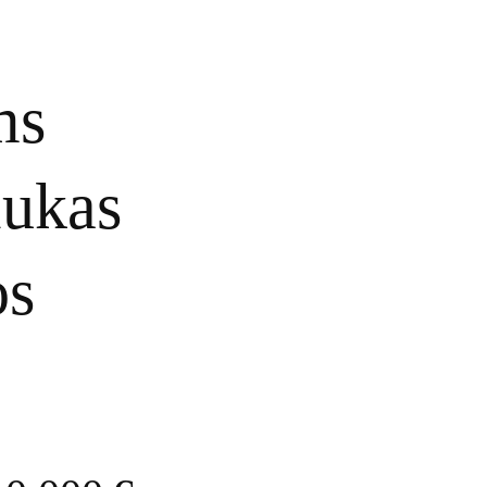
ms
iukas
os