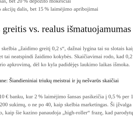
as, bet 20 % depozito mokesčiai
 akcijų dalis, bet 15 % laimėjimo apribojimai
 greitis vs. realus išmatuojamumas
 skelbia „žaidimo greitį 0,2 s“, dažnai lygina tai su slotais kai
bet tai neatspindi žaidimo kokybės. Skaičiavimai rodo, kad 0,2 s
erio apkrovimą, dėl ko kyla padidėjęs laukimo laikas išmoka.
ne: Šiandieniniai triukų meistrai ir jų nešvarūs skaičiai
10 € banku, kur 2 % laimėjimo šansas pasikeičia į 0,5 % per 1
 200 sukimų, o ne po 40, kaip skelbia marketingas. Ši įžvalga 
o, kaip šie kazino panaudoja „high‑roller“ frazę, kad parodytų