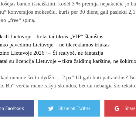
 lošėjas bando išsiaiškinti, kodėl 3 % premija nepakeičia jo ba
ų“ konversijos mokesčiu, kuris per 30 dienų gali pasiekti 2,1 €
eno „free“ spiną.
krill Lietuvoje – koks tai tikras „VIP“ šlamštas
nko pavedimu Lietuvoje – ne tik reklamos triukas
azino Lietuvoje 2026“ – Ši realybė, ne fantazija
tai su licencija Lietuvoje – tikra žaidimų karštinė, ne šokiru
, kad meninė šrifto dydžio „12 px“ UI gali būti patrauklus? Bū
ic Bo“ verčia mane rašyti skundus, bet tai nebaigia šio teksto
on Facebook
Share on Twitter
Share