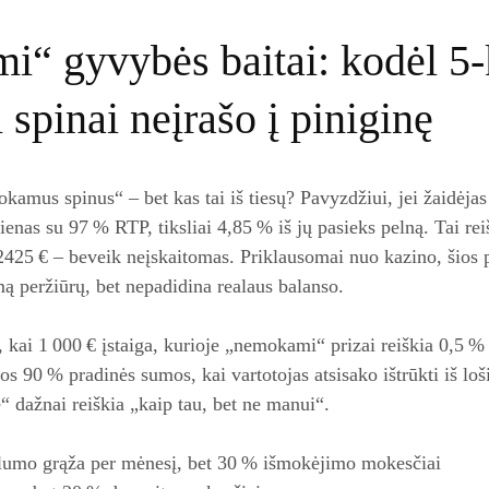
“ gyvybės baitai: kodėl 5‑
pinai neįrašo į piniginę
kamus spinus“ – bet kas tai iš tiesų? Pavyzdžiui, jei žaidėjas
ienas su 97 % RTP, tiksliai 4,85 % iš jų pasieks pelną. Tai rei
,2425 € – beveik neįskaitomas. Priklausomai nuo kazino, šios 
mą peržiūrų, bet nepadidina realaus balanso.
, kai 1 000 € įstaiga, kurioje „nemokami“ prizai reiškia 0,5 %
uos 90 % pradinės sumos, kai vartotojas atsisako ištrūkti iš loš
“ dažnai reiškia „kaip tau, bet ne manui“.
alumo grąža per mėnesį, bet 30 % išmokėjimo mokesčiai