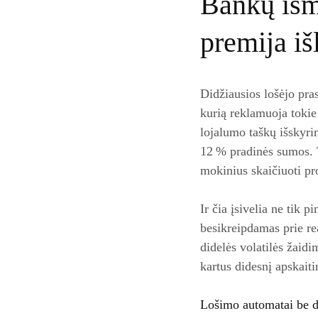
Bankų išm
premija iš
Didžiausios lošėjo pra
kurią reklamuoja tokie
lojalumo taškų išskyri
12 % pradinės sumos. 
mokinius skaičiuoti pr
Ir čia įsivelia ne tik p
besikreipdamas prie rea
didelės volatilės žaidi
kartus didesnį apskaiti
Lošimo automatai be d