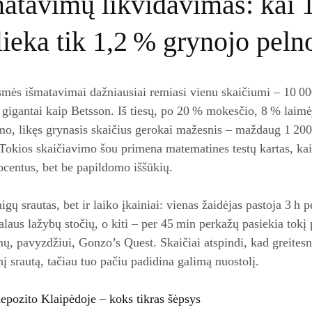
atavimų likvidavimas: kai 
lieka tik 1,2 % grynojo peln
smės išmatavimai dažniausiai remiasi vienu skaičiumi – 10 0
 gigantai kaip Betsson. Iš tiesų, po 20 % mokesčio, 8 % lai
mo, likęs grynasis skaičius gerokai mažesnis – maždaug 1 200 
Tokios skaičiavimo šou primena matematines testų kartas, 
ocentus, bet be papildomo iššūkių.
inigų srautas, bet ir laiko įkainiai: vienas žaidėjas pastoja 3 h p
laus lažybų stočių, o kiti – per 45 min perkažų pasiekia tokį p
mų, pavyzdžiui, Gonzo’s Quest. Skaičiai atspindi, kad greitesn
nį srautą, tačiau tuo pačiu padidina galimą nuostolį.
epozito Klaipėdoje – koks tikras šėpsys