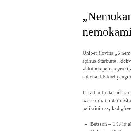
„Nemokami
nemokami s
Unibet šlovina „5 nemo
spinus Starburst, kiekv
vidutinis pelnas yra 0
sukelia 1,5 kartų augi
Ir kad būtų dar aiškiau
pasreturn, tai dar nešl
patikrinimas, kad „free
Betsson – 1 % loj