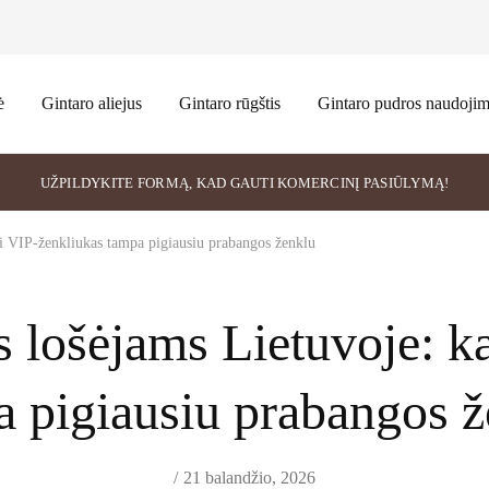
ė
Gintaro aliejus
Gintaro rūgštis
Gintaro pudros naudoji
UŽPILDYKITE FORMĄ, KAD GAUTI KOMERCINĮ PASIŪLYMĄ!
i VIP‑ženkliukas tampa pigiausiu prabangos ženklu
 lošėjams Lietuvoje: k
a pigiausiu prabangos ž
21 balandžio, 2026