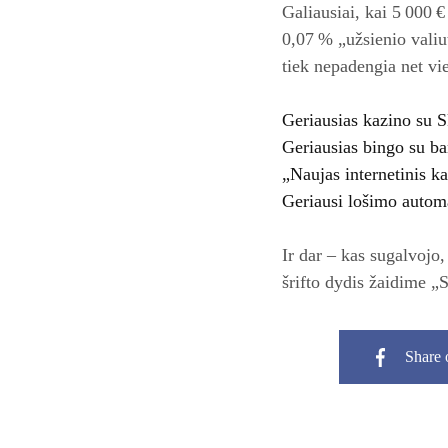
Galiausiai, kai 5 000 €
0,07 % „užsienio valiut
tiek nepadengia net vi
Geriausias kazino su S
Geriausias bingo su ba
„Naujas internetinis k
Geriausi lošimo automa
Ir dar – kas sugalvojo
šrifto dydis žaidime „S
Share 