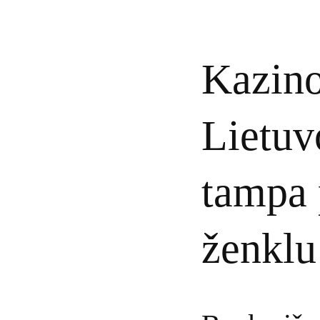
Kazino
Lietuv
tampa 
ženklu