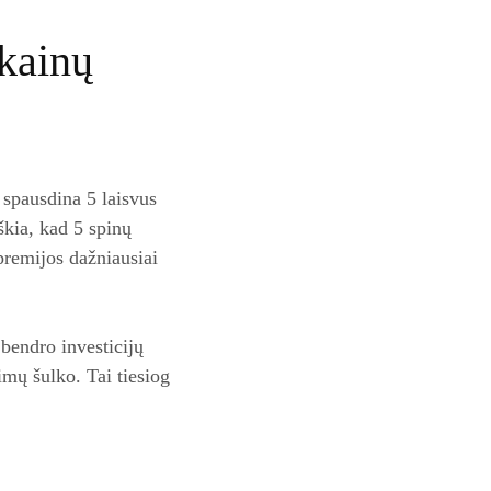
kainų
 spausdina 5 laisvus
škia, kad 5 spinų
premijos dažniausiai
 bendro investicijų
imų šulko. Tai tiesiog