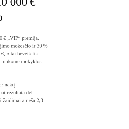
10 000 €
o
00 € „VIP“ premija,
mėjimo mokesčio ir 30 %
€, o tai beveik tik
kai mokome mokyklos
er naktį
at rezultatą dėl
i žaidimai atneša 2,3