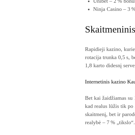
Unibet – 2 % bonus
Ninja Casino – 3 %
Skaitmeninis
Rapidieji kazino, kurie
rotacija trunka 0,5 s, 
1,8 karto didesnį serv
Internetinis kazino Kau
Bet kai žaidžiamas su 
kad realus lūžis tik po
skaitmenį, bet ir parod
realybė – 7 % „tikslo“.