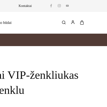
Kontaktai
mo būdai
ai VIP‑ženkliukas
enklu