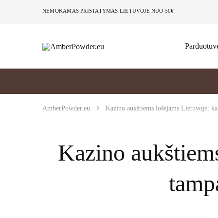
NEMOKAMAS PRISTATYMAS LIETUVOJE NUO 50€
Parduotuv
AmberPowder.eu
UAB
Švaros
sprendimas
AmberPowder.eu
Kazino aukštiems lošėjams Lietuvoje: ka
Kazino aukštiems
tamp