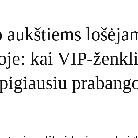
 aukštiems lošėja
oje: kai VIP‑ženkl
pigiausiu prabang