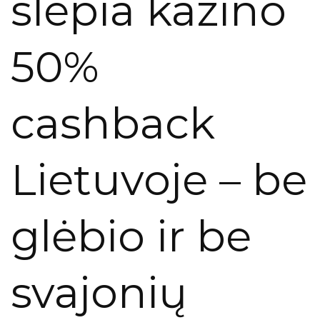
slepia kazino
50%
cashback
Lietuvoje – be
glėbio ir be
svajonių