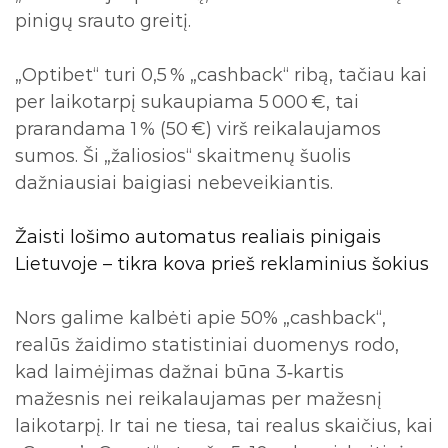
pinigų srauto greitį.
„Optibet“ turi 0,5 % „cashback“ ribą, tačiau kai
per laikotarpį sukaupiama 5 000 €, tai
prarandama 1 % (50 €) virš reikalaujamos
sumos. Ši „žaliosios“ skaitmenų šuolis
dažniausiai baigiasi nebeveikiantis.
Žaisti lošimo automatus realiais pinigais
Lietuvoje – tikra kova prieš reklaminius šokius
Nors galime kalbėti apie 50% „cashback“,
realūs žaidimo statistiniai duomenys rodo,
kad laimėjimas dažnai būna 3‑kartis
mažesnis nei reikalaujamas per mažesnį
laikotarpį. Ir tai ne tiesa, tai realus skaičius, kai