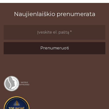
Naujienlaiškio prenumerata