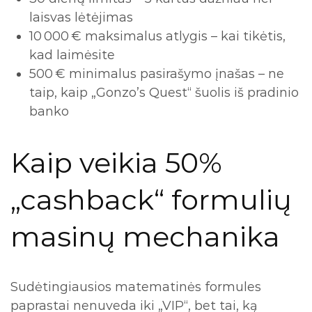
laisvas lėtėjimas
10 000 € maksimalus atlygis – kai tikėtis,
kad laimėsite
500 € minimalus pasirašymo įnašas – ne
taip, kaip „Gonzo’s Quest“ šuolis iš pradinio
banko
Kaip veikia 50%
„cashback“ formulių
masinų mechanika
Sudėtingiausios matematinės formules
paprastai nenuveda iki „VIP“, bet tai, ką