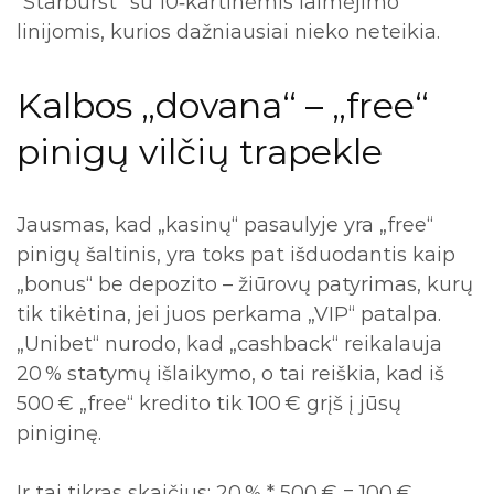
“Starburst” su 10‑kartinėmis laimėjimo
linijomis, kurios dažniausiai nieko neteikia.
Kalbos „dovana“ – „free“
pinigų vilčių trapekle
Jausmas, kad „kasinų“ pasaulyje yra „free“
pinigų šaltinis, yra toks pat išduodantis kaip
„bonus“ be depozito – žiūrovų patyrimas, kurų
tik tikėtina, jei juos perkama „VIP“ patalpa.
„Unibet“ nurodo, kad „cashback“ reikalauja
20 % statymų išlaikymo, o tai reiškia, kad iš
500 € „free“ kredito tik 100 € grįš į jūsų
piniginę.
Ir tai tikras skaičius: 20 % * 500 € = 100 €