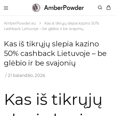
AmberPowder.eu
UAB
Švaros
sprendimas
AmberPowder.eu
Kas iš tikrųjų slepia kazino 50%
cashback Lietuvoje – be glėbio ir be svajonių
Kas iš tikrųjų slepia kazino
50% cashback Lietuvoje – be
glėbio ir be svajonių
21 balandžio, 2026
Kas iš tikrųjų