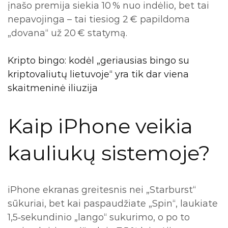
įnašo premija siekia 10 % nuo indėlio, bet tai
nepavojinga – tai tiesiog 2 € papildoma
„dovana“ už 20 € statymą.
Kripto bingo: kodėl „geriausias bingo su
kriptovaliutų lietuvoje“ yra tik dar viena
skaitmeninė iliuzija
Kaip iPhone veikia
kauliukų sistemoje?
iPhone ekranas greitesnis nei „Starburst“
sūkuriai, bet kai paspaudžiate „Spin“, laukiate
1,5‑sekundinio „lango“ sukurimo, o po to