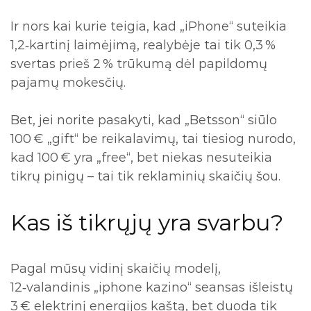
Ir nors kai kurie teigia, kad „iPhone“ suteikia
1,2‑kartinį laimėjimą, realybėje tai tik 0,3 %
svertas prieš 2 % trūkumą dėl papildomų
pajamų mokesčių.
Bet, jei norite pasakyti, kad „Betsson“ siūlo
100 € „gift“ be reikalavimų, tai tiesiog nurodo,
kad 100 € yra „free“, bet niekas nesuteikia
tikrų pinigų – tai tik reklaminių skaičių šou.
Kas iš tikrųjų yra svarbu?
Pagal mūsų vidinį skaičių modelį,
12‑valandinis „iphone kazino“ seansas išleistų
3 € elektrinį energijos kaštą, bet duoda tik