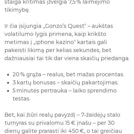
staiga kritimas įžvelgia 7,5 % laimėjimo
tikimybę.
Ir čia įsijungia „Gonzo’s Quest“ – aukštas
volatilumo lygis primena, kaip krikšto
metimas į „iphone kazino“ kartais gali
pakeisti likimą per kelias sekundes, bet
dažniausiai tai tik dar viena skaičių priedanga.
20 % grąža – realus, bet mažas procentas.
3 kartų bonusas – skaičių pakartojimas.
5 minutės pertrauka – laiko sprendimo
testas.
Bet, kai žiūri realų pavyzdį – 7‑žaidėjų stalo
turnyras su privalomu 15 € įnašu – per 30
dienų galite prarasti iki 450 €, o tai greičiau