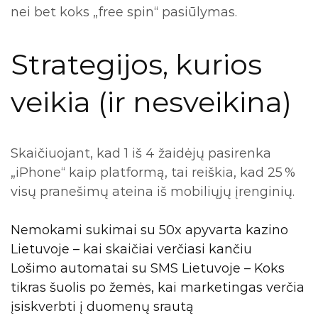
nei bet koks „free spin“ pasiūlymas.
Strategijos, kurios
veikia (ir nesveikina)
Skaičiuojant, kad 1 iš 4 žaidėjų pasirenka
„iPhone“ kaip platformą, tai reiškia, kad 25 %
visų pranešimų ateina iš mobiliųjų įrenginių.
Nemokami sukimai su 50x apyvarta kazino
Lietuvoje – kai skaičiai verčiasi kančiu
Lošimo automatai su SMS Lietuvoje – Koks
tikras šuolis po žemės, kai marketingas verčia
įsiskverbti į duomenų srautą