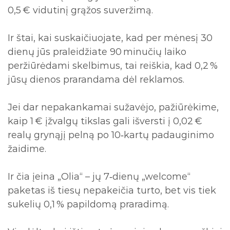
0,5 € vidutinį grąžos suveržimą.
Ir štai, kai suskaičiuojate, kad per mėnesį 30
dienų jūs praleidžiate 90 minučių laiko
peržiūrėdami skelbimus, tai reiškia, kad 0,2 %
jūsų dienos prarandama dėl reklamos.
Jei dar nepakankamai sužavėjo, pažiūrėkime,
kaip 1 € įžvalgų tikslas gali išversti į 0,02 €
realų grynąjį pelną po 10‑kartų padauginimo
žaidime.
Ir čia įeina „Olia“ – jų 7‑dienų „welcome“
paketas iš tiesų nepakeičia turto, bet vis tiek
sukelių 0,1 % papildomą praradimą.