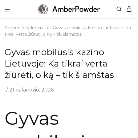
AmberPowder.eu
UAB
Švaros
sprendimas
AmberPowder.eu
Gyvas mobilusis kazino Lietuvoje: Ką
tikrai verta žiūrėti, o ką – tik šlamštas
Gyvas mobilusis kazino
Lietuvoje: Ką tikrai verta
žiūrėti, o ką – tik šlamštas
21 balandžio, 2026
Gyvas