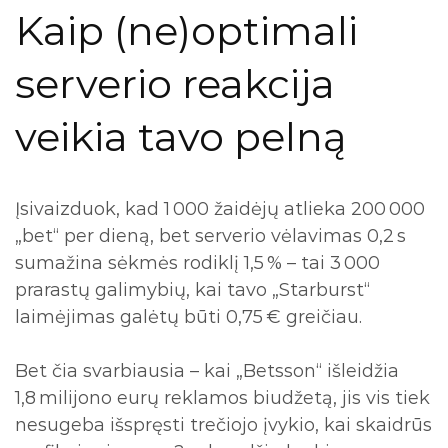
Kaip (ne)optimali
serverio reakcija
veikia tavo pelną
Įsivaizduok, kad 1 000 žaidėjų atlieka 200 000
„bet“ per dieną, bet serverio vėlavimas 0,2 s
sumažina sėkmės rodiklį 1,5 % – tai 3 000
prarastų galimybių, kai tavo „Starburst“
laimėjimas galėtų būti 0,75 € greičiau.
Bet čia svarbiausia – kai „Betsson“ išleidžia
1,8 milijono eurų reklamos biudžetą, jis vis tiek
nesugeba išspręsti trečiojo įvykio, kai skaidrūs