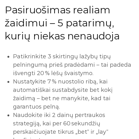
Pasiruošimas realiam
žaidimui – 5 patarimų,
kurių niekas nenaudoja
Patikrinkite 3 skirtingų lažybų tipų
pelningumą prieš pradėdami – tai padeda
išvengti 20 % lėšų švaistymo.
Nustatykite 7 % nuostolio ribą, kai
automatiškai sustabdysite bet kokį
žaidimą – bet ne manykite, kad tai
garantuos pelną.
Naudokite iki 2 dainų pertraukos
strategiją, kai per 60 sekundžių
perskaičiuojate tikrus „bet“ ir „lay“