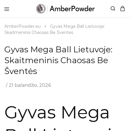
AmberPowder.eu
UAB
Švaros
sprendimas
AmberPowder.eu
Gyvas Mega Ball Lietuvoje:
Skaitmeninis Chaosas Be Šventės
Gyvas Mega Ball Lietuvoje:
Skaitmeninis Chaosas Be
Šventės
21 balandžio, 2026
Gyvas Mega