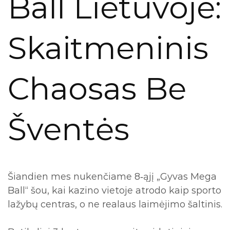
Ball Lietuvoje:
Skaitmeninis
Chaosas Be
Šventės
Šiandien mes nukenčiame 8‑ąjį „Gyvas Mega
Ball“ šou, kai kazino vietoje atrodo kaip sporto
lažybų centras, o ne realaus laimėjimo šaltinis.