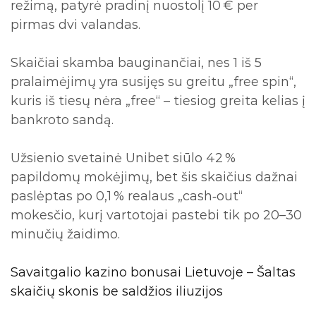
režimą, patyrė pradinį nuostolį 10 € per
pirmas dvi valandas.
Skaičiai skamba bauginančiai, nes 1 iš 5
pralaimėjimų yra susijęs su greitu „free spin“,
kuris iš tiesų nėra „free“ – tiesiog greita kelias į
bankroto sandą.
Užsienio svetainė Unibet siūlo 42 %
papildomų mokėjimų, bet šis skaičius dažnai
paslėptas po 0,1 % realaus „cash‑out“
mokesčio, kurį vartotojai pastebi tik po 20–30
minučių žaidimo.
Savaitgalio kazino bonusai Lietuvoje – Šaltas
skaičių skonis be saldžios iliuzijos