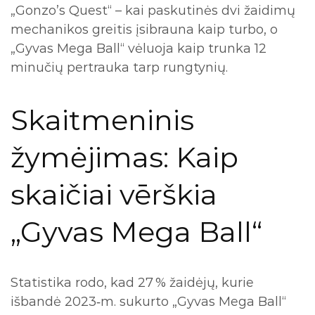
„Gonzo’s Quest“ – kai paskutinės dvi žaidimų
mechanikos greitis įsibrauna kaip turbo, o
„Gyvas Mega Ball“ vėluoja kaip trunka 12
minučių pertrauka tarp rungtynių.
Skaitmeninis
žymėjimas: Kaip
skaičiai vērškia
„Gyvas Mega Ball“
Statistika rodo, kad 27 % žaidėjų, kurie
išbandė 2023‑m. sukurto „Gyvas Mega Ball“