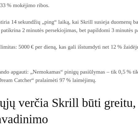
 33 % mokėjimo ribos.
tiria 14 sekundžių „ping“ laiką, kai Skrill susieja duomenų b
 patikrina 2 minutės persekiojimas, bet papildomi 3 minutės p
mitas: 5000 € per dieną, kas gali išstumdyti net 12 % žaidėjų
ando apgauti: „Nemokamas“ pinigų pasiūlymas – tik 0,5 % tikr
 Dream Catcher“ pralaimėti 97 % laimėjimų.
ųjų verčia Skrill būti greitu,
avadinimo