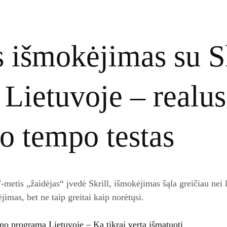
s išmokėjimas su Sk
 Lietuvoje – realus
o tempo testas
7‑metis „žaidėjas“ įvedė Skrill, išmokėjimas šąla greičiau nei
jimas, bet ne taip greitai kaip norėtųsi.
mo programa Lietuvoje – Ką tikrai verta išmatuoti