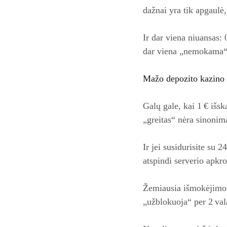
dažnai yra tik apgaulė
Ir dar viena niuansas: 
dar viena „nemokama“ d
Mažo depozito kazino 2
Galų gale, kai 1 € išs
„greitas“ nėra sinonima
Ir jei susidurisite su 2
atspindi serverio apkro
Žemiausia išmokėjimo ri
„užblokuoja“ per 2 va