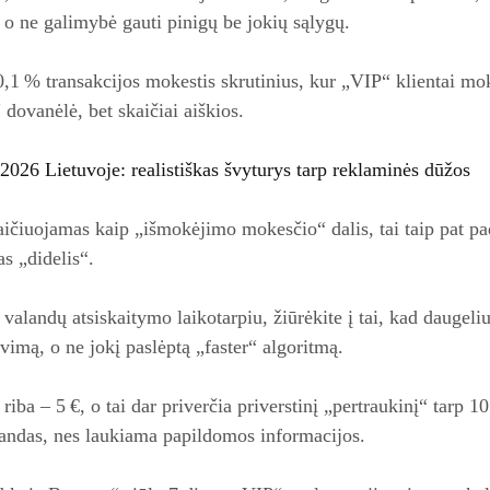
, o ne galimybė gauti pinigų be jokių sąlygų.
0,1 % transakcijos mokestis skrutinius, kur „VIP“ klientai mok
ovanėlė, bet skaičiai aiškios.
026 Lietuvoje: realistiškas švyturys tarp reklaminės dūžos
kaičiuojamas kaip „išmokėjimo mokesčio“ dalis, tai taip pat p
s „didelis“.
4 valandų atsiskaitymo laikotarpiu, žiūrėkite į tai, kad daugeliu
vimą, o ne jokį paslėptą „faster“ algoritmą.
ba – 5 €, o tai dar priverčia priverstinį „pertraukinį“ tarp 10 
landas, nes laukiama papildomos informacijos.