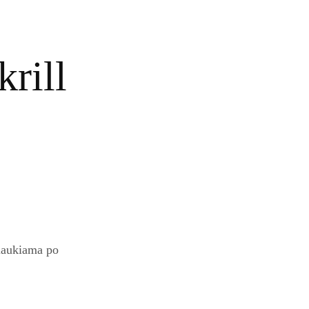
rill
 laukiama po