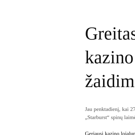
Greita
kazino
žaidim
Jau penktadienį, kai 2
„Starburst“ spinų laimė
Geriausi kazino lojalu