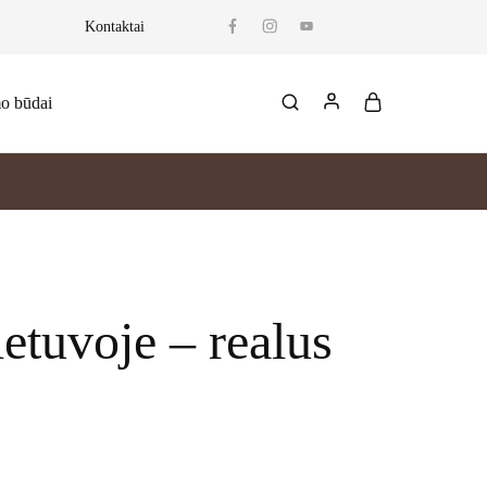
Kontaktai
mo būdai
etuvoje – realus