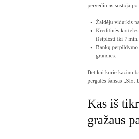
pervedimas sustoja po
Žaidėjų vidurkis pa
Kreditinės kortelės
išsiplėsti iki 7 min.
Bankų perpildymo li
grandies.
Bet kai kurie kazino b
pergalės šansas „Slot
Kas iš tikr
gražaus p