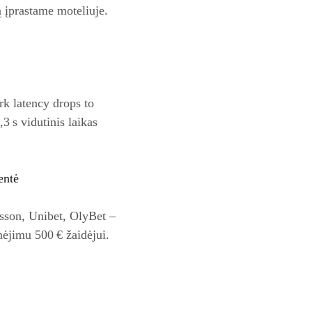
ą įprastame moteliuje.
k latency drops to
,3 s vidutinis laikas
entė
tsson, Unibet, OlyBet –
mėjimu 500 € žaidėjui.