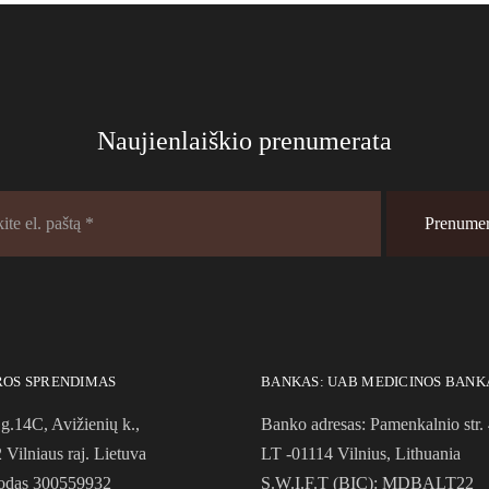
Naujienlaiškio prenumerata
ROS SPRENDIMAS
BANKAS: UAB MEDICINOS BANK
g.14C, Avižienių k.,
Banko adresas: Pamenkalnio str. 
Vilniaus raj. Lietuva
LT -01114 Vilnius, Lithuania
odas 300559932
S.W.I.F.T (BIC): MDBALT22