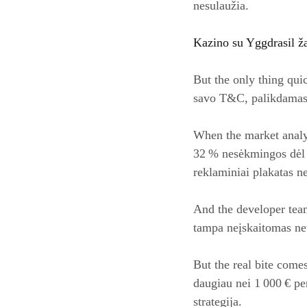
nesulaužia.
Kazino su Yggdrasil ža
But the only thing quic
savo T&C, palikdamas 0
When the market analy
32 % nesėkmingos dėl ne
reklaminiai plakatas ne
And the developer team
tampa neįskaitomas net
But the real bite come
daugiau nei 1 000 € pe
strategija.