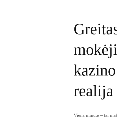
Greita
mokėji
kazino 
realija
Viena minutė – tai maks