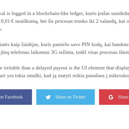
 is logged in a blockchain‑like ledger, kurio įrašas susideda i
į 0,01 € neaiškumą, bet šis procesas trunka iki 2 valandų, kai o
s.
iatės kaip žaidėjas, kuris pamiršo savo PIN kodą, kai bandote 
jūsų telefonas laikomas 3G režimu, todėl visas procesas ištem
e irritable than a delayed payout is the UI element that displ
kuri yra tokia smulki, kad ją matyti reikia panašaus į mikrosko
on Facebook
Share on Twitter
Share