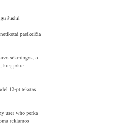
igų šūsiui
netikėtai pasikeičia
buvo sėkmingos, o
, kurį jokie
odėl 12‑pt tekstas
any user who perka
ldoma reklamos