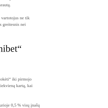
srautą.
 vartotojus ne tik
s greitesnis nei
nibet“
okėti“ iki pirmojo
kiekvieną kartą, kai
rioje 0,5 % visų įnašų