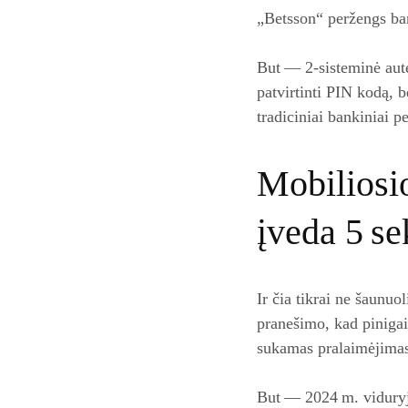
„Betsson“ peržengs ban
But — 2‑sisteminė auten
patvirtinti PIN kodą, be
tradiciniai bankiniai p
Mobiliosi
įveda 5 se
Ir čia tikrai ne šaunu
pranešimo, kad pinigai 
sukamas pralaimėjimas
But — 2024 m. viduryj