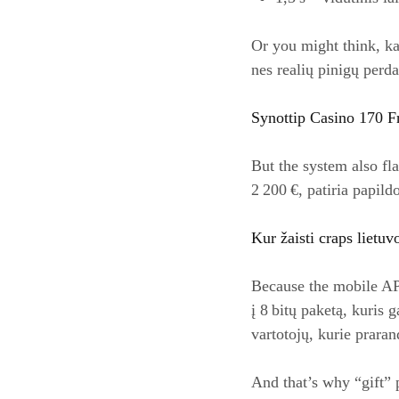
Or you might think, ka
nes realių pinigų perda
Synottip Casino 170 F
But the system also fl
2 200 €, patiria papil
Kur žaisti craps lietuv
Because the mobile API
į 8 bitų paketą, kuris 
vartotojų, kurie prara
And that’s why “gift” p