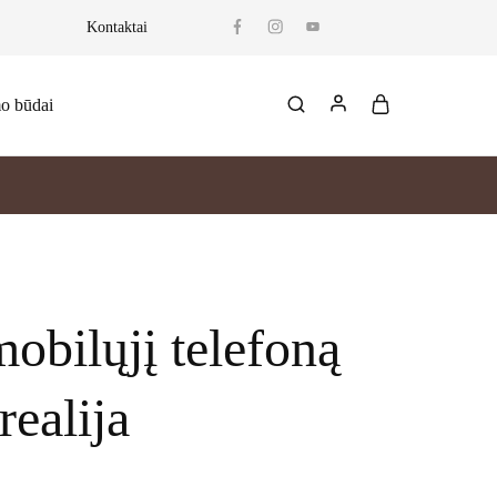
Kontaktai
mo būdai
obilųjį telefoną
realija