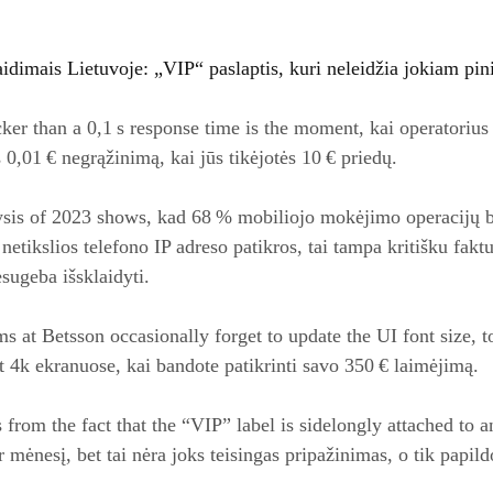
idimais Lietuvoje: „VIP“ paslaptis, kuri neleidžia jokiam pin
ker than a 0,1 s response time is the moment, kai operatorius 
,01 € negrąžinimą, kai jūs tikėjotės 10 € priedų.
sis of 2023 shows, kad 68 % mobiliojo mokėjimo operacijų 
tikslios telefono IP adreso patikros, tai tampa kritišku faktu
sugeba išsklaidyti.
s at Betsson occasionally forget to update the UI font size, t
 4k ekranuose, kai bandote patikrinti savo 350 € laimėjimą.
s from the fact that the “VIP” label is sidelongly attached to 
r mėnesį, bet tai nėra joks teisingas pripažinimas, o tik papi