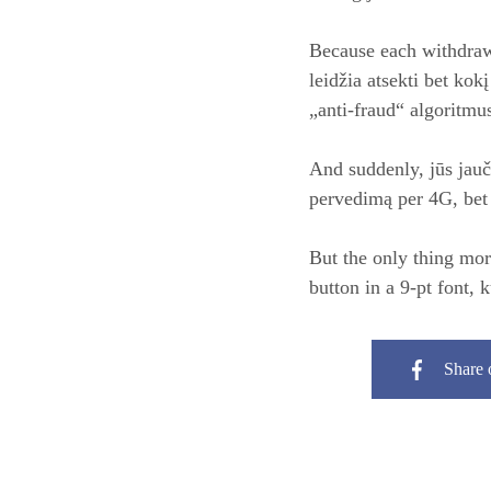
Because each withdrawal
leidžia atsekti bet kok
„anti‑fraud“ algoritmu
And suddenly, jūs jauč
pervedimą per 4G, bet 
But the only thing mor
button in a 9‑pt font, 
Share 