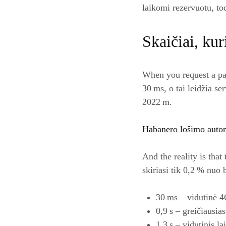
laikomi rezervuotu, tod
Skaičiai, kur
When you request a pa
30 ms, o tai leidžia se
2022 m.
Habanero lošimo automa
And the reality is tha
skiriasi tik 0,2 % nuo
30 ms – vidutinė 
0,9 s – greičiausia
1,3 s – vidutinis l