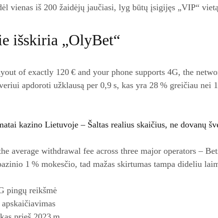
ėl vienas iš 200 žaidėjų jaučiasi, lyg būtų įsigijęs „VIP“ viet
ie išskiria „OlyBet“
yout of exactly 120 € and your phone supports 4G, the networ
rveriui apdoroti užklausą per 0,9 s, kas yra 28 % greičiau nei 1
tai kazino Lietuvoje – Šaltas realius skaičius, ne dovanų šv
t the average withdrawal fee across three major operators – Be
 bazinio 1 % mokesčio, tad mažas skirtumas tampa dideliu lai
4G pingų reikšmė
s apskaičiavimas
aikas prieš 2023 m.