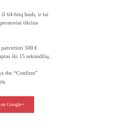
š 64‑bitų hash, ir tai
peratoriai tikrina
patvirtinti 500 €
ptas iki 15 sekundžių.
ays the “Confirm”
pą.
 on Google+