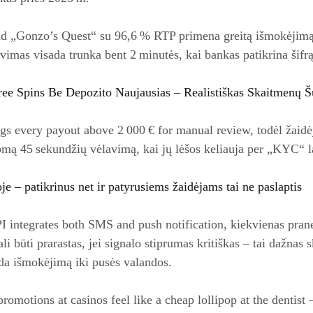
d „Gonzo’s Quest“ su 96,6 % RTP primena greitą išmokėjimą, b
vimas visada trunka bent 2 minutės, kai bankas patikrina šifrą
ree Spins Be Depozito Naujausias – Realistiškas Skaitmenų Š
ags every payout above 2 000 € for manual review, todėl žaidėj
domą 45 sekundžių vėlavimą, kai jų lėšos keliauja per „KYC“ la
oje – patikrinus net ir patyrusiems žaidėjams tai ne paslaptis
 integrates both SMS and push notification, kiekvienas prane
gali būti prarastas, jei signalo stiprumas kritiškas – tai dažna
nda išmokėjimą iki pusės valandos.
romotions at casinos feel like a cheap lollipop at the dentist –