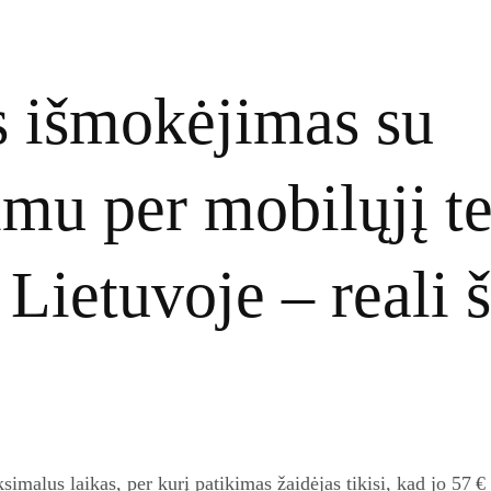
s išmokėjimas su
mu per mobilųjį te
Lietuvoje – reali š
imalus laikas, per kurį patikimas žaidėjas tikisi, kad jo 57 €