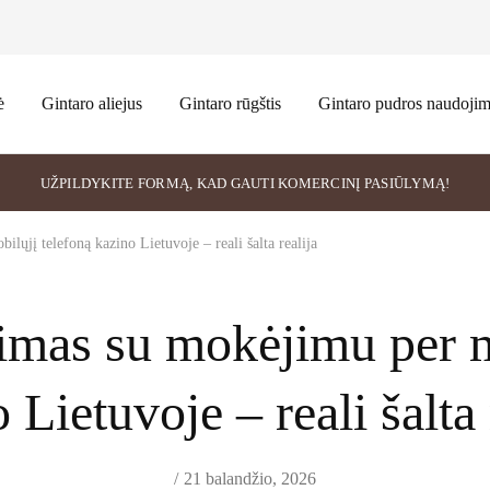
ė
Gintaro aliejus
Gintaro rūgštis
Gintaro pudros naudoji
UŽPILDYKITE FORMĄ, KAD GAUTI KOMERCINĮ PASIŪLYMĄ!
lųjį telefoną kazino Lietuvoje – reali šalta realija
imas su mokėjimu per m
 Lietuvoje – reali šalta 
21 balandžio, 2026