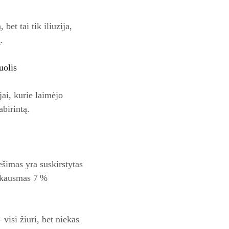
et tai tik iliuzija,
.
uolis
ai, kurie laimėjo
birintą.
šimas yra suskirstytas
s skausmas 7 %
 visi žiūri, bet niekas