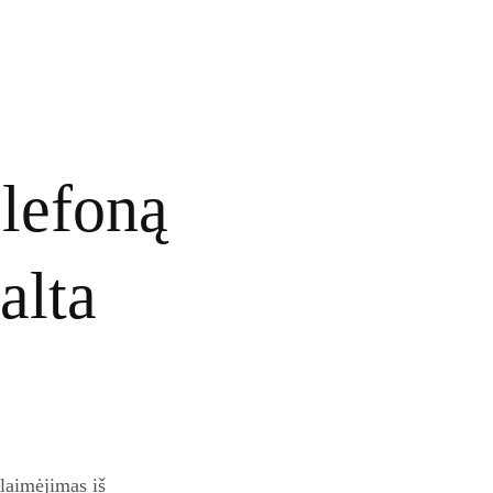
lefoną
alta
 laimėjimas iš