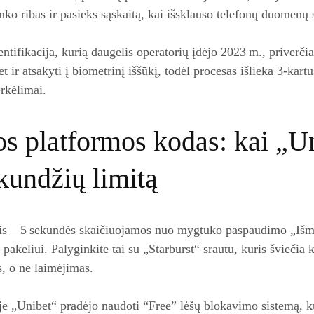
ko ribas ir pasieks sąskaitą, kai išsklauso telefonų duomenų 
tifikacija, kurią daugelis operatorių įdėjo 2023 m., priverčia
t ir atsakyti į biometrinį iššūkį, todėl procesas išlieka 3‑kartu
erkėlimai.
os platformos kodas: kai „U
kundžių limitą
olis – 5 sekundės skaičiuojamos nuo mygtuko paspaudimo „Išm
pakeliui. Palyginkite tai su „Starburst“ srautu, kuris šviečia 
, o ne laimėjimas.
e „Unibet“ pradėjo naudoti “Free” lėšų blokavimo sistemą, ku