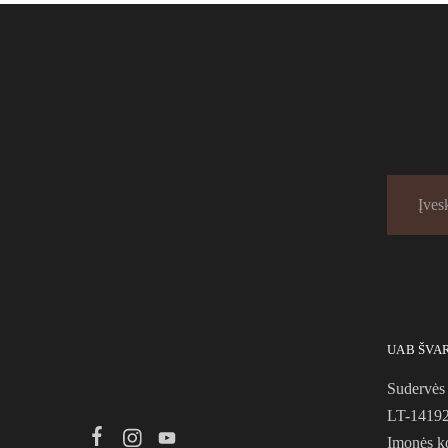
UAB ŠVA
Sudervės 
LT-14192 
Įmonės k