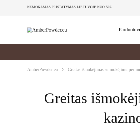
NEMOKAMAS PRISTATYMAS LIETUVOJE NUO 50€
Parduotuv
AmberPowder.eu
UAB
Švaros
sprendimas
AmberPowder.eu
Greitas išmokėjimas su mokėjimu per mobi
Greitas išmokėj
kazino