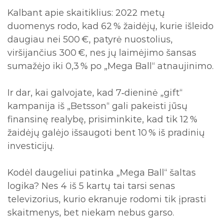
Kalbant apie skaitiklius: 2022 metų
duomenys rodo, kad 62 % žaidėjų, kurie išleido
daugiau nei 500 €, patyrė nuostolius,
viršijančius 300 €, nes jų laimėjimo šansas
sumažėjo iki 0,3 % po „Mega Ball“ atnaujinimo.
Ir dar, kai galvojate, kad 7‑dieninė „gift“
kampanija iš „Betsson“ gali pakeisti jūsų
finansinę realybę, prisiminkite, kad tik 12 %
žaidėjų galėjo išsaugoti bent 10 % iš pradinių
investicijų.
Kodėl daugeliui patinka „Mega Ball“ šaltas
logika? Nes 4 iš 5 kartų tai tarsi senas
televizorius, kurio ekranuje rodomi tik įprasti
skaitmenys, bet niekam nebus garso.