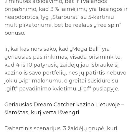
2 minutės atsidavimo, bet ir 1 valandos
pripažinimo, kad 3 % laimėjimų yra tiesingos ir
neapdorotos, lyg „Starburst“ su 5‑kartiniu
multiplikatoriumi, bet be realaus „free spin“
bonuso.
Ir, kai kas nors sako, kad „Mega Ball“ yra
geriausias pasirinkimas, visada prisiminkite,
kad 4 iš 10 patyrusių žaidėjų jau išbraukė šį
kazino iš savo portfelių, nes jų patirtis nebuvo
jokiu „vip“ malonumu, o greitai susidūrė su
„gift“ pavadinimo kvietimu „Paf“ puslapyje.
Geriausias Dream Catcher kazino Lietuvoje –
šlamštas, kurį verta išvengti
Dabartinis scenarijus: 3 žaidėjų grupė, kuri