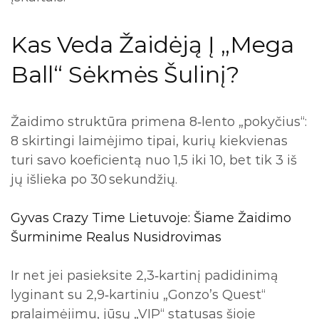
Kas Veda Žaidėją Į „Mega
Ball“ Sėkmės Šulinį?
Žaidimo struktūra primena 8‑lento „pokyčius“:
8 skirtingi laimėjimo tipai, kurių kiekvienas
turi savo koeficientą nuo 1,5 iki 10, bet tik 3 iš
jų išlieka po 30 sekundžių.
Gyvas Crazy Time Lietuvoje: Šiame Žaidimo
Šurminime Realus Nusidrovimas
Ir net jei pasieksite 2,3‑kartinį padidinimą
lyginant su 2,9‑kartiniu „Gonzo’s Quest“
pralaimėjimu, jūsų „VIP“ statusas šioje