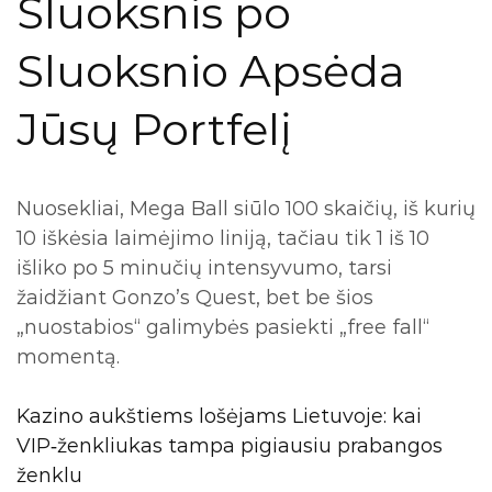
Sluoksnis po
Sluoksnio Apsėda
Jūsų Portfelį
Nuosekliai, Mega Ball siūlo 100 skaičių, iš kurių
10 iškėsia laimėjimo liniją, tačiau tik 1 iš 10
išliko po 5 minučių intensyvumo, tarsi
žaidžiant Gonzo’s Quest, bet be šios
„nuostabios“ galimybės pasiekti „free fall“
momentą.
Kazino aukštiems lošėjams Lietuvoje: kai
VIP‑ženkliukas tampa pigiausiu prabangos
ženklu