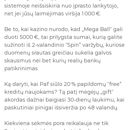
sistemoje neišsiskiria nuo įprasto lankytojo,
net jei jūsų laimėjimas viršija 1 000 €.
Be to, kai kazino nurodo, kad „Mega Ball“ gali
duoti 5000 €, tai prilygsta sumai, kurią galite
sužinoti iš 2‑valandinio “Spin” varžybų, kuriose
duomenų srautas greičiau sukelia galvos
skausmus nei bet kurių realių bankų
patikrinimas.
Ką daryti, kai Paf siūlo 20 % papildomų “free”
kreditų naujokams? Tą patį mėgėjų „gift“
akordas dažnai baigiasi 30‑dienų laukimu, kai
paskutiniai pinigai išsiveržia po 48 valandų.
Kiekviena sėkmės pora reikalauja ne tik