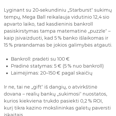
Lyginant su 20‑sekundiniu „Starburst“ sukimų
tempų, Mega Ball reikalauja vidutinio 12,4 sio
apvarto laiko, tad kasdieninis bankroll
pasiskirstymas tampa matematinė „puzzle“ –
kaip įsivaizduoti, kad 5 % banko išlaikomas ir
15 % prarandamas be jokios galimybės atgauti.
Bankroll: pradėti su 100 €
Pradinė statymas: 5 € (5 % nuo bankroll)
Laimėjimas: 20–150 € pagal skaičių
Ir ne, tai ne „gift“ iš dangių, o atvirkštinė
dovana – realių bankų „sukimosi“ nuostatos,
kurios kiekviena trukdo pasiekti 0,2 % ROI,
kurį tikra kazino mokslininkas galėtų paversti
įskaitais.