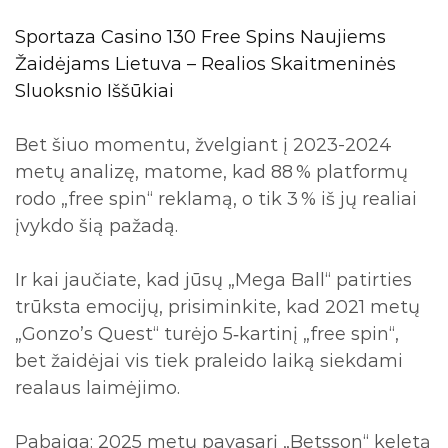
Sportaza Casino 130 Free Spins Naujiems
Žaidėjams Lietuva – Realios Skaitmeninės
Sluoksnio Iššūkiai
Bet šiuo momentu, žvelgiant į 2023-2024
metų analizę, matome, kad 88 % platformų
rodo „free spin“ reklamą, o tik 3 % iš jų realiai
įvykdo šią pažadą.
Ir kai jaučiate, kad jūsų „Mega Ball“ patirties
trūksta emocijų, prisiminkite, kad 2021 metų
„Gonzo’s Quest“ turėjo 5‑kartinį „free spin“,
bet žaidėjai vis tiek praleido laiką siekdami
realaus laimėjimo.
Pabaiga: 2025 metų pavasarį „Betsson“ keletą