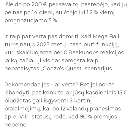
išleido po 200 € per savaitę, pastebėjo, kad jų
pelnas po 14 dienų sulėtėjo iki 1,2 % vietoj
prognozuojamo 5 %.
Ir taip pat verta pasidomėti, kad Mega Ball
turės naują 2025 metų „cash‑out“ funkciją,
kuri skaičiuojama per 0,8 sekundės reakcijos
laiką, tačiau ji vis dar sprogsta kaip
nepataisytas „Gonzo’s Quest“ scenarijus.
Rekomendacijos – ar verta? Bet jei norite
išbandyti, patikrinkite, ar jūsų kasdieninis 15 €
biudžetas gali išgyventi 5‑kartinį
pralaimėjimą, kai po 12 valandų pranešimas
apie „VIP“ statusą rodo, kad 90 % premijos
nepelnė.