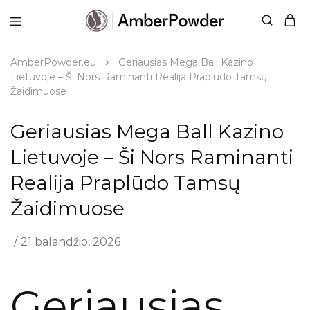
AmberPowder.eu
UAB
Švaros
sprendimas
AmberPowder.eu
Geriausias Mega Ball Kazino
Lietuvoje – Ši Nors Raminanti Realija Praplūdo Tamsų
Žaidimuose
Geriausias Mega Ball Kazino
Lietuvoje – Ši Nors Raminanti
Realija Praplūdo Tamsų
Žaidimuose
21 balandžio, 2026
Geriausias