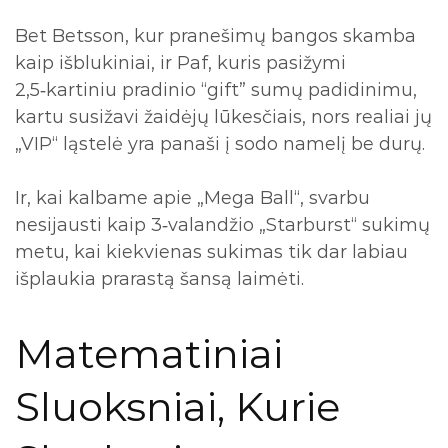
Bet Betsson, kur pranešimų bangos skamba
kaip išblukiniai, ir Paf, kuris pasižymi
2,5‑kartiniu pradinio “gift” sumų padidinimu,
kartu susižavi žaidėjų lūkesčiais, nors realiai jų
„VIP“ ląstelė yra panaši į sodo namelį be durų.
Ir, kai kalbame apie „Mega Ball“, svarbu
nesijausti kaip 3‑valandžio „Starburst“ sukimų
metu, kai kiekvienas sukimas tik dar labiau
išplaukia prarastą šansą laimėti.
Matematiniai
Sluoksniai, Kurie