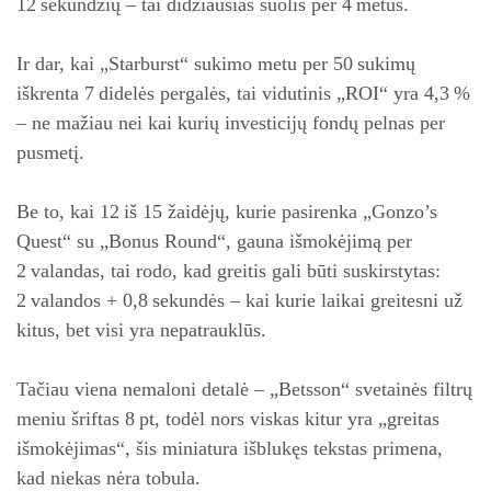
12 sekundžių – tai didžiausias šuolis per 4 metus.
Ir dar, kai „Starburst“ sukimo metu per 50 sukimų
iškrenta 7 didelės pergalės, tai vidutinis „ROI“ yra 4,3 %
– ne mažiau nei kai kurių investicijų fondų pelnas per
pusmetį.
Be to, kai 12 iš 15 žaidėjų, kurie pasirenka „Gonzo’s
Quest“ su „Bonus Round“, gauna išmokėjimą per
2 valandas, tai rodo, kad greitis gali būti suskirstytas:
2 valandos + 0,8 sekundės – kai kurie laikai greitesni už
kitus, bet visi yra nepatrauklūs.
Tačiau viena nemaloni detalė – „Betsson“ svetainės filtrų
meniu šriftas 8 pt, todėl nors viskas kitur yra „greitas
išmokėjimas“, šis miniatura išblukęs tekstas primena,
kad niekas nėra tobula.