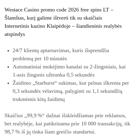
Westace Casino promo code 2026 free spins LT –
Šlamštas, kurį galime ištverti tik su skaičiais
Internetinis kazino Klaipėdoje – šiandieninis realybės
atspindys
24/7 klientų aptarnavimas, kuris išsprendžia
problemą per 10 minutės
Automatiniai mokėjimo kanalai su 2‑žingsniais, kai
1‑asis žingsnis užtrunka 0,5 sekundės
Žaidimo „Starburst“ sukimas, kur pelnas iškrenta per
0,3 sekundės vėlavimą, palyginti su 1,1 sekundžių
trukmėmis kitų žaidimų
Skaičius „99,9 %“ dažnai išskleidžiamas prie reklamos,
bet realybėje, kai patikrinama prie 10 000 transakcijų, tik
98,7 % iš jų tinka šiam greičio standartui.