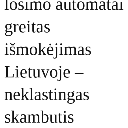
lošimo automatai
greitas
išmokėjimas
Lietuvoje –
neklastingas
skambutis