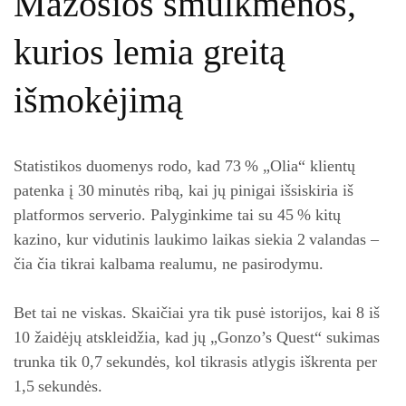
Mažosios smulkmenos,
kurios lemia greitą
išmokėjimą
Statistikos duomenys rodo, kad 73 % „Olia“ klientų
patenka į 30 minutės ribą, kai jų pinigai išsiskiria iš
platformos serverio. Palyginkime tai su 45 % kitų
kazino, kur vidutinis laukimo laikas siekia 2 valandas –
čia čia tikrai kalbama realumu, ne pasirodymu.
Bet tai ne viskas. Skaičiai yra tik pusė istorijos, kai 8 iš
10 žaidėjų atskleidžia, kad jų „Gonzo’s Quest“ sukimas
trunka tik 0,7 sekundės, kol tikrasis atlygis iškrenta per
1,5 sekundės.