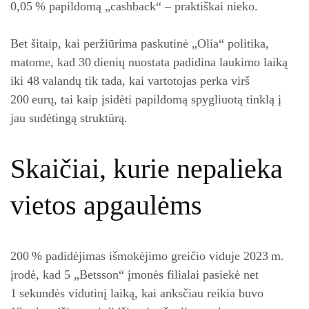
0,05 % papildomą „cashback“ – praktiškai nieko.
Bet šitaip, kai peržiūrima paskutinė „Olia“ politika,
matome, kad 30 dienių nuostata padidina laukimo laiką
iki 48 valandų tik tada, kai vartotojas perka virš
200 eurų, tai kaip įsidėti papildomą spygliuotą tinklą į
jau sudėtingą struktūrą.
Skaičiai, kurie nepalieka
vietos apgaulėms
200 % padidėjimas išmokėjimo greičio viduje 2023 m.
įrodė, kad 5 „Betsson“ įmonės filialai pasiekė net
1 sekundės vidutinį laiką, kai anksčiau reikia buvo