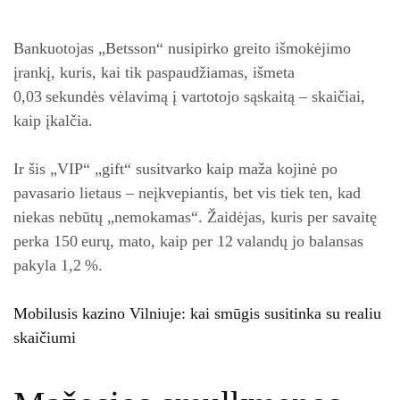
Bankuotojas „Betsson“ nusipirko greito išmokėjimo
įrankį, kuris, kai tik paspaudžiamas, išmeta
0,03 sekundės vėlavimą į vartotojo sąskaitą – skaičiai,
kaip įkalčia.
Ir šis „VIP“ „gift“ susitvarko kaip maža kojinė po
pavasario lietaus – neįkvepiantis, bet vis tiek ten, kad
niekas nebūtų „nemokamas“. Žaidėjas, kuris per savaitę
perka 150 eurų, mato, kaip per 12 valandų jo balansas
pakyla 1,2 %.
Mobilusis kazino Vilniuje: kai smūgis susitinka su realiu
skaičiumi