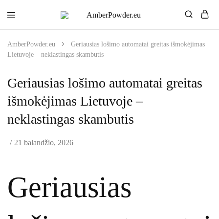
AmberPowder.eu
UAB
Švaros
sprendimas
AmberPowder.eu
Geriausias lošimo automatai greitas išmokėjimas
Lietuvoje – neklastingas skambutis
Geriausias lošimo automatai greitas
išmokėjimas Lietuvoje –
neklastingas skambutis
21 balandžio, 2026
Geriausias