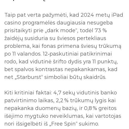
Taip pat verta pažymėti, kad 2024 metų iPad
casino programėlės daugiausia nesugeba
prisitaikyti prie „dark mode“, todėl 73 %
žaidėjų susiduria su šviesos pertekliaus
problema, kai fonas primena šviesų trūkumą
po 11 valandos. 12‑paskutiniai patikrinimai
rodo, kad vidutinė šrifto dydis yra 11 punktų,
bet spalvos kontrastas nepakankamas, kad
net „Starburst“ simboliai būtų skaidrūs.
Kiti kritiniai faktai: 4,7 sekų vidutinis banko
patvirtinimo laikas, 2,2 % trūkumų lygis kai
nepakanka duomenų bazių, ir 0,8 % greitos
išėjimo mygtuko neveiklumas, kai vartotojas
nori išsigelbėti iš „Free Spin“ sukimo.