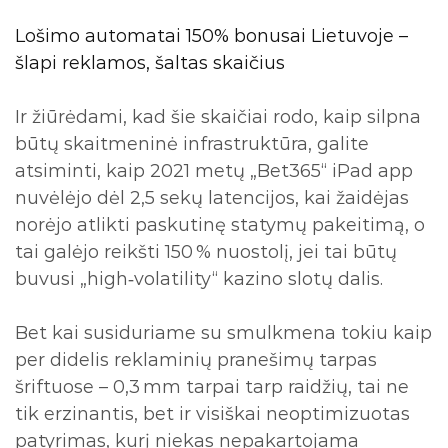
Lošimo automatai 150% bonusai Lietuvoje –
šlapi reklamos, šaltas skaičius
Ir žiūrėdami, kad šie skaičiai rodo, kaip silpna
būtų skaitmeninė infrastruktūra, galite
atsiminti, kaip 2021 metų „Bet365“ iPad app
nuvėlėjo dėl 2,5 sekų latencijos, kai žaidėjas
norėjo atlikti paskutinę statymų pakeitimą, o
tai galėjo reikšti 150 % nuostolį, jei tai būtų
buvusi „high‑volatility“ kazino slotų dalis.
Bet kai susiduriame su smulkmena tokiu kaip
per didelis reklaminių pranešimų tarpas
šriftuose – 0,3 mm tarpai tarp raidžių, tai ne
tik erzinantis, bet ir visiškai neoptimizuotas
patyrimas, kurį niekas nepakartojama