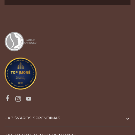
UAB ŠVAROS SPRENDIMAS
BANKAS: UAB MEDICINOS BANKAS