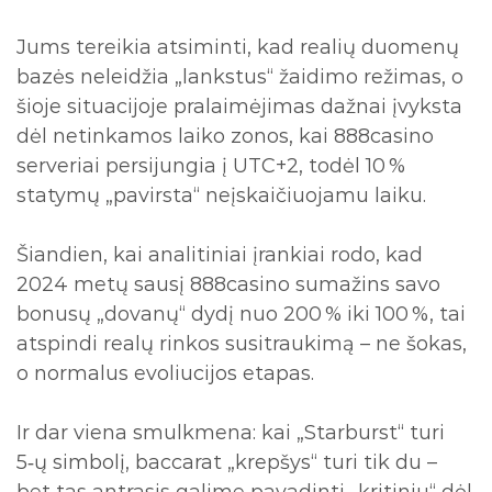
Jums tereikia atsiminti, kad realių duomenų
bazės neleidžia „lankstus“ žaidimo režimas, o
šioje situacijoje pralaimėjimas dažnai įvyksta
dėl netinkamos laiko zonos, kai 888casino
serveriai persijungia į UTC+2, todėl 10 %
statymų „pavirsta“ neįskaičiuojamu laiku.
Šiandien, kai analitiniai įrankiai rodo, kad
2024 metų sausį 888casino sumažins savo
bonusų „dovanų“ dydį nuo 200 % iki 100 %, tai
atspindi realų rinkos susitraukimą – ne šokas,
o normalus evoliucijos etapas.
Ir dar viena smulkmena: kai „Starburst“ turi
5‑ų simbolį, baccarat „krepšys“ turi tik du –