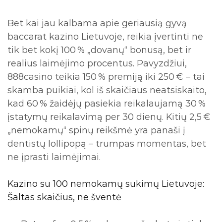
Bet kai jau kalbama apie geriausią gyvą
baccarat kazino Lietuvoje, reikia įvertinti ne
tik bet kokį 100 % „dovanų“ bonusą, bet ir
realius laimėjimo procentus. Pavyzdžiui,
888casino teikia 150 % premiją iki 250 € – tai
skamba puikiai, kol iš skaičiaus neatsiskaito,
kad 60 % žaidėjų pasiekia reikalaujamą 30 %
įstatymų reikalavimą per 30 dienų. Kitių 2,5 €
„nemokamų“ spinų reikšmė yra panaši į
dentistų lollipopą – trumpas momentas, bet
ne įprasti laimėjimai.
Kazino su 100 nemokamų sukimų Lietuvoje:
Šaltas skaičius, ne šventė