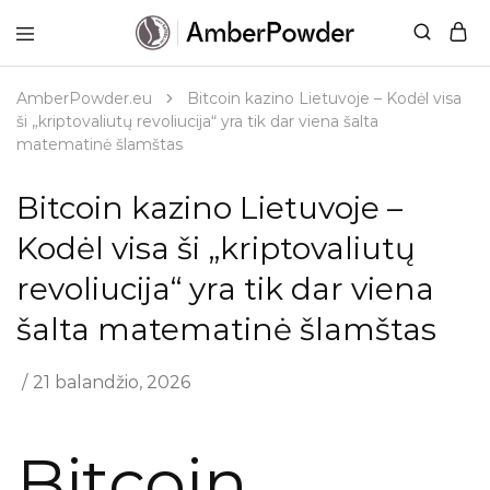
AmberPowder.eu
UAB
Švaros
sprendimas
AmberPowder.eu
Bitcoin kazino Lietuvoje – Kodėl visa
ši „kriptovaliutų revoliucija“ yra tik dar viena šalta
matematinė šlamštas
Bitcoin kazino Lietuvoje –
Kodėl visa ši „kriptovaliutų
revoliucija“ yra tik dar viena
šalta matematinė šlamštas
21 balandžio, 2026
Bitcoin