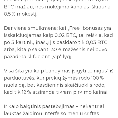
BTC mažiau, nes mokėjimo kanalas iškrauna
0,5 % mokestį.
Dar viena smulkmena: kai „Free“ bonusas yra
išskaičiuojamas kaip 0,02 BTC, tai reiškia, kad
po 3‑kartinių įnašų jis pasidaro tik 0,03 BTC,
arba, kitaip sakant, 30 % mažesnis nei buvo
pažadėta šlifuojant „vip“ lygį.
Visa šita yra kaip bandymas įsigyti „pinigus“ iš
parduotuvės, kur prekių žymės rodo 100 %
nuolaidą, bet kasdieninis skaičiuoklis rodo,
kad tik 12 % atsiranda tikram pirkimo kainai.
Ir kaip baigtinis pastebėjimas – nekantriai
lauktas žaidimų interfeiso meniu šriftas