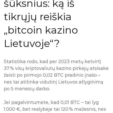
šūksnius: ką iš
tikrųjų reiškia
„bitcoin kazino
Lietuvoje“?
Statistika rodo, kad per 2023 metų ketvirtį
37 % visų kriptovaliutų kazino pirkėjų atsisakė
žaisti po pirmojo 0,02 BTC pradinio įnašo –
nes tai atitinka vidutinį Lietuvos atlyginimą
po 5 mėnesių darbo.
Jei pagalvintumėte, kad 0,01 BTC – tai lyg
1 000 €, bet realybėje tai 120 % mažesnis, nes