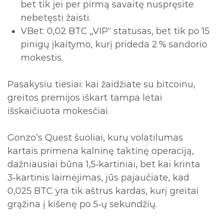
bet tik jei per pirmą savaitę nuspręsite
nebetęsti žaisti.
VBet: 0,02 BTC „VIP“ statusas, bet tik po 15
pinigų įkaitymo, kurį prideda 2 % sandorio
mokestis.
Pasakysiu tiesiai: kai žaidžiate su bitcoinu,
greitos premijos iškart tampa lėtai
išskaičiuota mokesčiai.
Gonzo’s Quest šuoliai, kurų volatilumas
kartais primena kalninę taktinę operaciją,
dažniausiai būna 1,5‑kartiniai, bet kai krinta
3‑kartinis laimėjimas, jūs pajaučiate, kad
0,025 BTC yra tik aštrus kardas, kurį greitai
grąžina į kišenę po 5‑ų sekundžių.