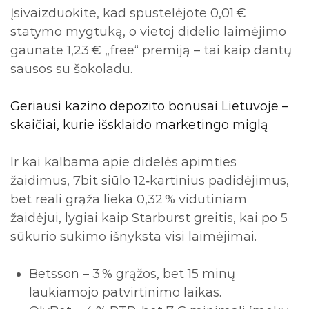
Įsivaizduokite, kad spustelėjote 0,01 €
statymo mygtuką, o vietoj didelio laimėjimo
gaunate 1,23 € „free“ premiją – tai kaip dantų
sausos su šokoladu.
Geriausi kazino depozito bonusai Lietuvoje –
skaičiai, kurie išsklaido marketingo miglą
Ir kai kalbama apie didelės apimties
žaidimus, 7bit siūlo 12‑kartinius padidėjimus,
bet reali grąža lieka 0,32 % vidutiniam
žaidėjui, lygiai kaip Starburst greitis, kai po 5
sūkurio sukimo išnyksta visi laimėjimai.
Betsson – 3 % grąžos, bet 15 minų
laukiamojo patvirtinimo laikas.