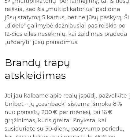
5× „multiplikatorių“ per laimėjimą, tai iš tiesų
reiškia, kad šis „multiplikatorius“ padidina
jūsų statymą 5 kartus, bet ne jūsų paskyrą. Ši
„didelė“ galimybė dažniausiai pasireiškia po
12‑čios eilės nesėkmių, kai žaidimas pradeda
„uždaryti“ jūsų praradimus.
Brandų trapų
atskleidimas
Jei jau kalbame apie realų įspūdį, pažvelkite į
Unibet – jų „cashback“ sistema išmoka 8 %
nuo prarastų 200 € per mėnesį, tai 16 €
grąžinimas, kuris greitai išnyksta, kai
susiduriate su 30‑dienų pasyvumo periodu,