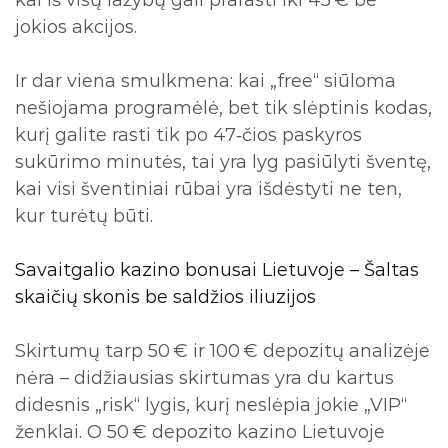
kai iš visų lažybų gali prarasti iki 45 € be
jokios akcijos.
Ir dar viena smulkmena: kai „free“ siūloma
nešiojama programėlė, bet tik slėptinis kodas,
kurį galite rasti tik po 47‑čios paskyros
sukūrimo minutės, tai yra lyg pasiūlyti šventę,
kai visi šventiniai rūbai yra išdėstyti ne ten,
kur turėtų būti.
Savaitgalio kazino bonusai Lietuvoje – Šaltas
skaičių skonis be saldžios iliuzijos
Skirtumų tarp 50 € ir 100 € depozitų analizėje
nėra – didžiausias skirtumas yra du kartus
didesnis „risk“ lygis, kurį neslėpia jokie „VIP“
ženklai. O 50 € depozito kazino Lietuvoje