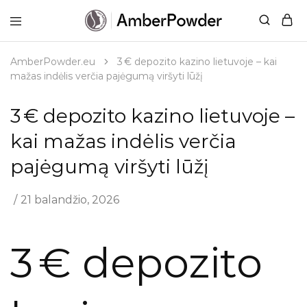
AmberPowder.eu
UAB
Švaros
sprendimas
AmberPowder.eu
3 € depozito kazino lietuvoje – kai
mažas indėlis verčia pajėgumą viršyti lūžį
3 € depozito kazino lietuvoje –
kai mažas indėlis verčia
pajėgumą viršyti lūžį
21 balandžio, 2026
3 € depozito