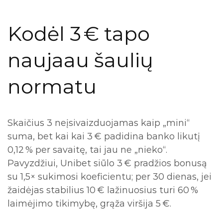
Kodėl 3 € tapo
naujaau šaulių
normatu
Skaičius 3 neįsivaizduojamas kaip „mini“
suma, bet kai kai 3 € padidina banko likutį
0,12 % per savaitę, tai jau ne „nieko“.
Pavyzdžiui, Unibet siūlo 3 € pradžios bonusą
su 1,5× sukimosi koeficientu; per 30 dienas, jei
žaidėjas stabilius 10 € lažinuosius turi 60 %
laimėjimo tikimybę, grąža viršija 5 €.