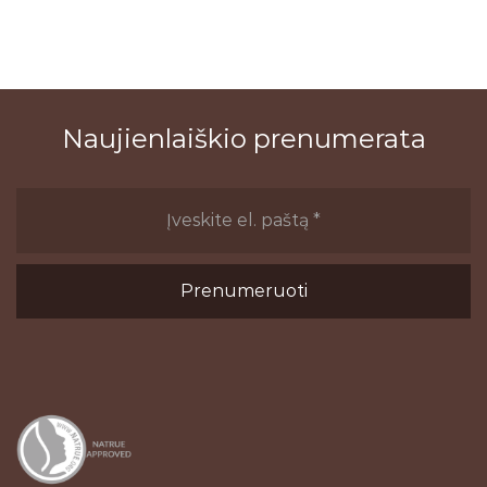
Naujienlaiškio prenumerata