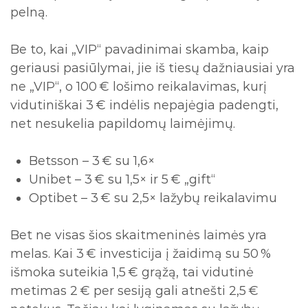
pelną.
Be to, kai „VIP“ pavadinimai skamba, kaip
geriausi pasiūlymai, jie iš tiesų dažniausiai yra
ne „VIP“, o 100 € lošimo reikalavimas, kurį
vidutiniškai 3 € indėlis nepajėgia padengti,
net nesukelia papildomų laimėjimų.
Betsson – 3 € su 1,6×
Unibet – 3 € su 1,5× ir 5 € „gift“
Optibet – 3 € su 2,5× lažybų reikalavimu
Bet ne visas šios skaitmeninės laimės yra
melas. Kai 3 € investicija į žaidimą su 50 %
išmoka suteikia 1,5 € grąžą, tai vidutinė
metimas 2 € per sesiją gali atnešti 2,5 €