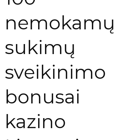
nemokamų
sukimų
sveikinimo
bonusai
kazino