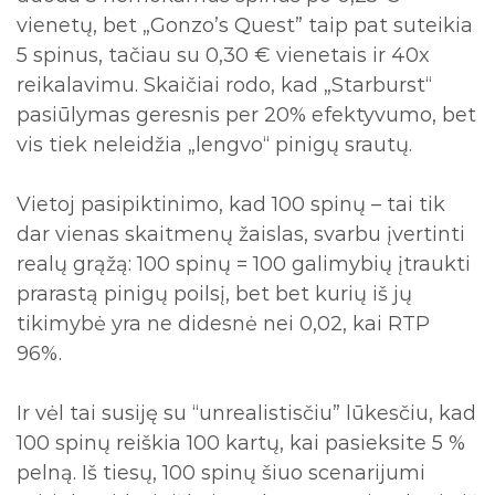
vienetų, bet „Gonzo’s Quest” taip pat suteikia
5 spinus, tačiau su 0,30 € vienetais ir 40x
reikalavimu. Skaičiai rodo, kad „Starburst“
pasiūlymas geresnis per 20% efektyvumo, bet
vis tiek neleidžia „lengvo“ pinigų srautų.
Vietoj pasipiktinimo, kad 100 spinų – tai tik
dar vienas skaitmenų žaislas, svarbu įvertinti
realų grąžą: 100 spinų = 100 galimybių įtraukti
prarastą pinigų poilsį, bet bet kurių iš jų
tikimybė yra ne didesnė nei 0,02, kai RTP
96%.
Ir vėl tai susiję su “unrealistisčiu” lūkesčiu, kad
100 spinų reiškia 100 kartų, kai pasieksite 5 %
pelną. Iš tiesų, 100 spinų šiuo scenarijumi