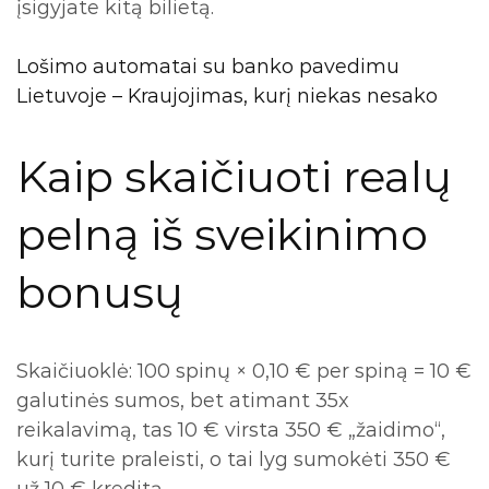
įsigyjate kitą bilietą.
Lošimo automatai su banko pavedimu
Lietuvoje – Kraujojimas, kurį niekas nesako
Kaip skaičiuoti realų
pelną iš sveikinimo
bonusų
Skaičiuoklė: 100 spinų × 0,10 € per spiną = 10 €
galutinės sumos, bet atimant 35x
reikalavimą, tas 10 € virsta 350 € „žaidimo“,
kurį turite praleisti, o tai lyg sumokėti 350 €