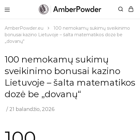
AmberPowder.eu
UAB
Švaros
sprendimas
AmberPowder.eu
100 nemokamų sukimų sveikinimo
bonusai kazino Lietuvoje – šalta matematikos dozė be
„dovanų“
100 nemokamų sukimų
sveikinimo bonusai kazino
Lietuvoje – šalta matematikos
dozė be „dovanų“
21 balandžio, 2026
100