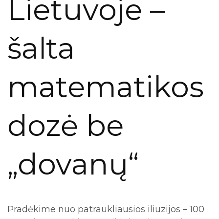
Lietuvoje –
šalta
matematikos
dozė be
„dovanų“
Pradėkime nuo patraukliausios iliuzijos – 100