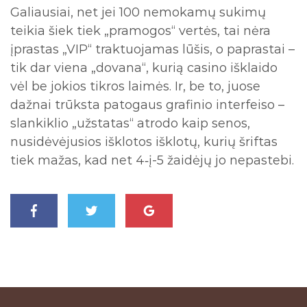
Galiausiai, net jei 100 nemokamų sukimų
teikia šiek tiek „pramogos“ vertės, tai nėra
įprastas „VIP“ traktuojamas lūšis, o paprastai –
tik dar viena „dovana“, kurią casino išklaido
vėl be jokios tikros laimės. Ir, be to, juose
dažnai trūksta patogaus grafinio interfeiso –
slankiklio „užstatas“ atrodo kaip senos,
nusidėvėjusios išklotos išklotų, kurių šriftas
tiek mažas, kad net 4‑į-5 žaidėjų jo nepastebi.