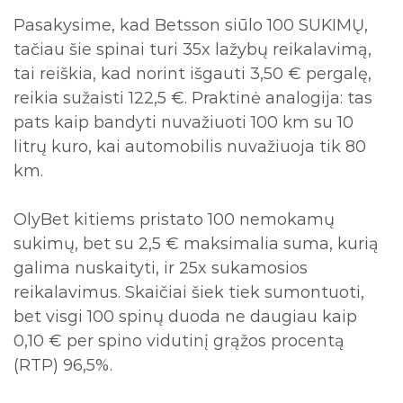
Pasakysime, kad Betsson siūlo 100 SUKIMŲ,
tačiau šie spinai turi 35x lažybų reikalavimą,
tai reiškia, kad norint išgauti 3,50 € pergalę,
reikia sužaisti 122,5 €. Praktinė analogija: tas
pats kaip bandyti nuvažiuoti 100 km su 10
litrų kuro, kai automobilis nuvažiuoja tik 80
km.
OlyBet kitiems pristato 100 nemokamų
sukimų, bet su 2,5 € maksimalia suma, kurią
galima nuskaityti, ir 25x sukamosios
reikalavimus. Skaičiai šiek tiek sumontuoti,
bet visgi 100 spinų duoda ne daugiau kaip
0,10 € per spino vidutinį grąžos procentą
(RTP) 96,5%.