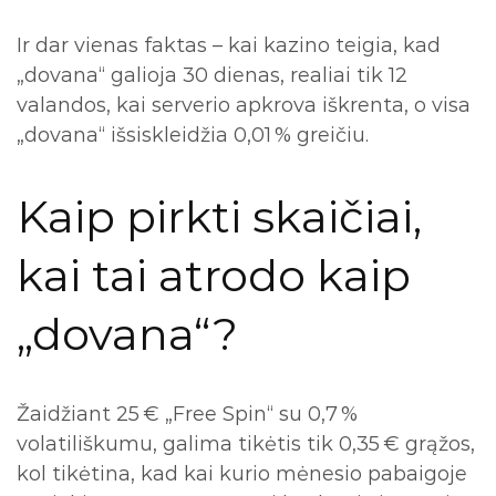
Ir dar vienas faktas – kai kazino teigia, kad
„dovana“ galioja 30 dienas, realiai tik 12
valandos, kai serverio apkrova iškrenta, o visa
„dovana“ išsiskleidžia 0,01 % greičiu.
Kaip pirkti skaičiai,
kai tai atrodo kaip
„dovana“?
Žaidžiant 25 € „Free Spin“ su 0,7 %
volatiliškumu, galima tikėtis tik 0,35 € grąžos,
kol tikėtina, kad kai kurio mėnesio pabaigoje