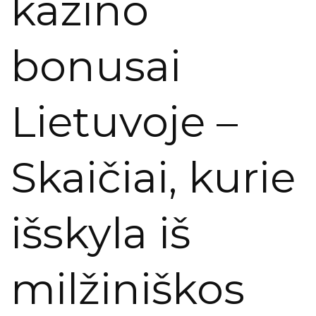
kazino
bonusai
Lietuvoje –
Skaičiai, kurie
išskyla iš
milžiniškos