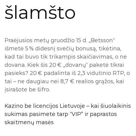
šlamšto
Praėjusios metų gruodžio 15 d. „Betsson“
išmetė 5 % didesnį svečių bonusą, tikėtina,
kad tai buvo tik trikampis skaičiavimas, o ne
dovana. Kiek šis 20 € „dovanų“ paketė tikrai
pasieks? 20 € padalinta iš 2,3 vidutinio RTP, o
tai – ne daugiau nei 8,7 € realios grąžos, kai
įsirašote be šifro.
Kazino be licencijos Lietuvoje – kai šiuolaikinis
sukimas pasimetė tarp “VIP” ir paprastos
skaitmenų masės