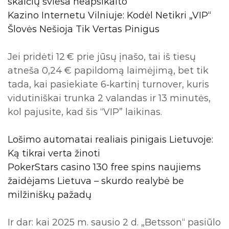
skaičių šviesa neapsikaito
Kazino Internetu Vilniuje: Kodėl Netikri „VIP“
Šlovės Nešioja Tik Vertas Pinigus
Jei pridėti 12 € prie jūsų įnašo, tai iš tiesų
atneša 0,24 € papildomą laimėjimą, bet tik
tada, kai pasiekiate 6‑kartinį turnover, kuris
vidutiniškai trunka 2 valandas ir 13 minutės,
kol pajusite, kad šis “VIP” laikinas.
Lošimo automatai realiais pinigais Lietuvoje:
Ką tikrai verta žinoti
PokerStars casino 130 free spins naujiems
žaidėjams Lietuva – skurdo realybė be
milžiniškų pažadų
Ir dar: kai 2025 m. sausio 2 d. „Betsson“ pasiūlo