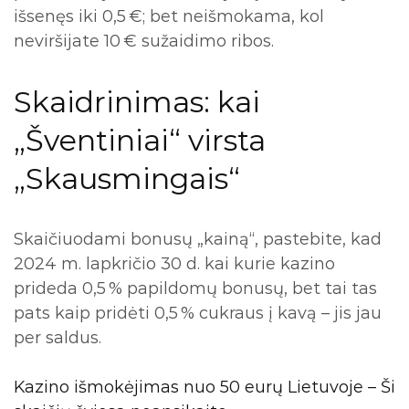
išsenęs iki 0,5 €; bet neišmokama, kol
neviršijate 10 € sužaidimo ribos.
Skaidrinimas: kai
„Šventiniai“ virsta
„Skausmingais“
Skaičiuodami bonusų „kainą“, pastebite, kad
2024 m. lapkričio 30 d. kai kurie kazino
prideda 0,5 % papildomų bonusų, bet tai tas
pats kaip pridėti 0,5 % cukraus į kavą – jis jau
per saldus.
Kazino išmokėjimas nuo 50 eurų Lietuvoje – Ši