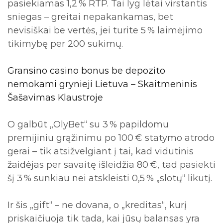
pasiekiamas 1,2 % RTP. Tai lyg lėtai virstantis
sniegas – greitai nepakankamas, bet
nevisiškai be vertės, jei turite 5 % laimėjimo
tikimybę per 200 sukimų.
Gransino casino bonus be depozito
nemokami grynieji Lietuva – Skaitmeninis
Šašavimas Klaustroje
O galbūt „OlyBet“ su 3 % papildomu
premijiniu grąžinimu po 100 € statymo atrodo
gerai – tik atsižvelgiant į tai, kad vidutinis
žaidėjas per savaitę išleidžia 80 €, tad pasiekti
šį 3 % sunkiau nei atskleisti 0,5 % „slotų“ likutį.
Ir šis „gift“ – ne dovana, o „kreditas“, kurį
priskaičiuoja tik tada, kai jūsų balansas yra