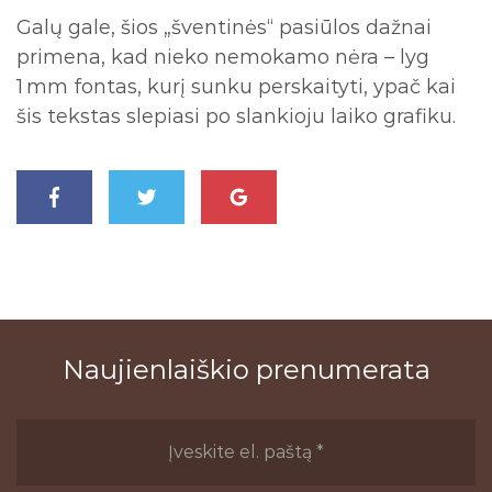
Galų gale, šios „šventinės“ pasiūlos dažnai
primena, kad nieko nemokamo nėra – lyg
1 mm fontas, kurį sunku perskaityti, ypač kai
šis tekstas slepiasi po slankioju laiko grafiku.
Naujienlaiškio prenumerata