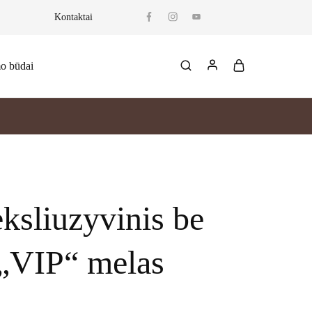
Kontaktai
mo būdai
ksliuzyvinis be
 „VIP“ melas