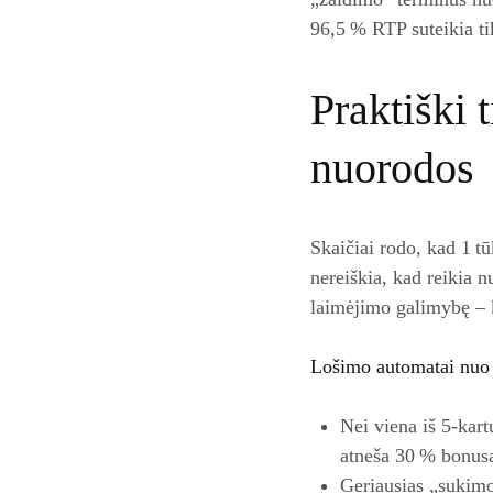
96,5 % RTP suteikia ti
Praktiški 
nuorodos
Skaičiai rodo, kad 1 t
nereiškia, kad reikia n
laimėjimo galimybę – k
Lošimo automatai nuo 1
Nei viena iš 5‑kar
atneša 30 % bonusą
Geriausias „sukimo“