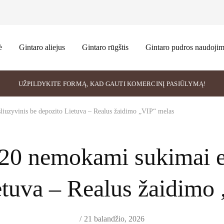
ė
Gintaro aliejus
Gintaro rūgštis
Gintaro pudros naudoji
UŽPILDYKITE FORMĄ, KAD GAUTI KOMERCINĮ PASIŪLYMĄ!
liuzyvinis be depozito Lietuva – Realus žaidimo „VIP“ melas
220 nemokami sukimai e
etuva – Realus žaidimo
21 balandžio, 2026