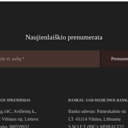
Naujienlaiškio prenumerata
ROS SPRENDIMAS
BANKAS: UAB MEDICINOS BANK
g.14C, Avižienių k.,
Banko adresas: Pamenkalnio str. 
Vilniaus raj. Lietuva
LT -01114 Vilnius, Lithuania
odas 300559932
S.W.I.F.T (BIC): MDBALT22