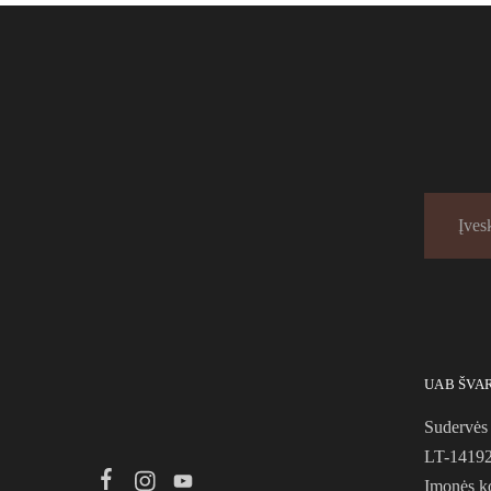
UAB ŠVA
Sudervės 
LT-14192 
Įmonės k