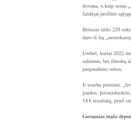
dovana, o kaip senas „
žaidėjai peržiūri sąlyg
Betsson siūlo 220 suki
daro iš šių „nemokamų“
Unibet, kuriai 2022 me
sukimus, bet išmokų al
paspaudimo sekos.
Ir svarbu priminti: „fr
įrankis. Įsivaizduokit
14 € rezultatą, prieš t
Geriausias mažo depozi