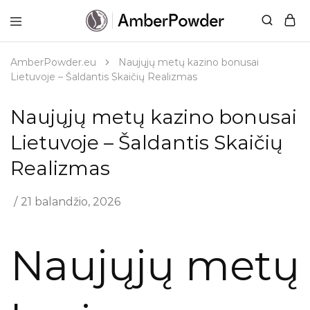
AmberPowder.eu
UAB
Švaros
sprendimas
AmberPowder.eu
Naujųjų metų kazino bonusai
Lietuvoje – Šaldantis Skaičių Realizmas
Naujųjų metų kazino bonusai
Lietuvoje – Šaldantis Skaičių
Realizmas
21 balandžio, 2026
Naujųjų metų