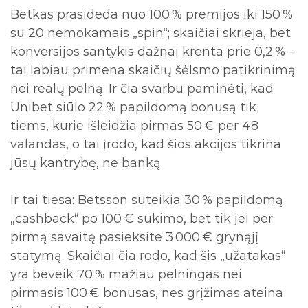
Betkas prasideda nuo 100 % premijos iki 150 %
su 20 nemokamais „spin“; skaičiai skrieja, bet
konversijos santykis dažnai krenta prie 0,2 % –
tai labiau primena skaičių šėlsmo patikrinimą
nei realų pelną. Ir čia svarbu paminėti, kad
Unibet siūlo 22 % papildomą bonusą tik
tiems, kurie išleidžia pirmas 50 € per 48
valandas, o tai įrodo, kad šios akcijos tikrina
jūsų kantrybę, ne banką.
Ir tai tiesa: Betsson suteikia 30 % papildomą
„cashback“ po 100 € sukimo, bet tik jei per
pirmą savaitę pasieksite 3 000 € grynąjį
statymą. Skaičiai čia rodo, kad šis „užatakas“
yra beveik 70 % mažiau pelningas nei
pirmasis 100 € bonusas, nes grįžimas ateina