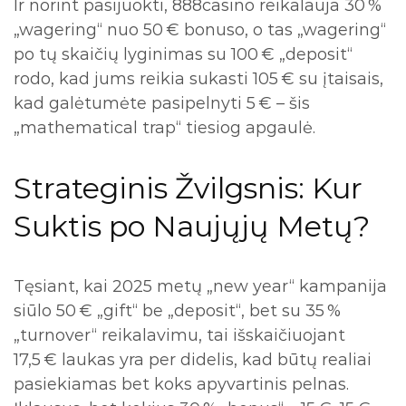
Ir norint pasijuokti, 888casino reikalauja 30 %
„wagering“ nuo 50 € bonuso, o tas „wagering“
po tų skaičių lyginimas su 100 € „deposit“
rodo, kad jums reikia sukasti 105 € su įtaisais,
kad galėtumėte pasipelnyti 5 € – šis
„mathematical trap“ tiesiog apgaulė.
Strateginis Žvilgsnis: Kur
Suktis po Naujųjų Metų?
Tęsiant, kai 2025 metų „new year“ kampanija
siūlo 50 € „gift“ be „deposit“, bet su 35 %
„turnover“ reikalavimu, tai išskaičiuojant
17,5 € laukas yra per didelis, kad būtų realiai
pasiekiamas bet koks apyvartinis pelnas.