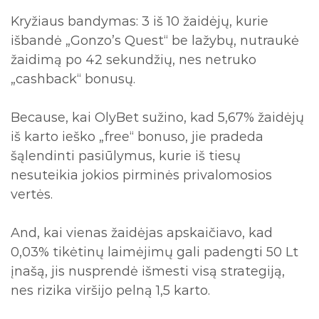
Kryžiaus bandymas: 3 iš 10 žaidėjų, kurie
išbandė „Gonzo’s Quest“ be lažybų, nutraukė
žaidimą po 42 sekundžių, nes netruko
„cashback“ bonusų.
Because, kai OlyBet sužino, kad 5,67% žaidėjų
iš karto ieško „free“ bonuso, jie pradeda
šąlendinti pasiūlymus, kurie iš tiesų
nesuteikia jokios pirminės privalomosios
vertės.
And, kai vienas žaidėjas apskaičiavo, kad
0,03% tikėtinų laimėjimų gali padengti 50 Lt
įnašą, jis nusprendė išmesti visą strategiją,
nes rizika viršijo pelną 1,5 karto.