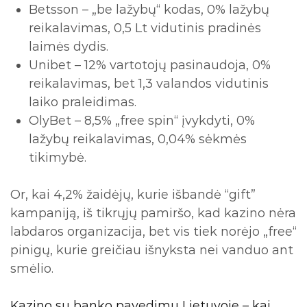
Betsson – „be lažybų“ kodas, 0% lažybų
reikalavimas, 0,5 Lt vidutinis pradinės
laimės dydis.
Unibet – 12% vartotojų pasinaudoja, 0%
reikalavimas, bet 1,3 valandos vidutinis
laiko praleidimas.
OlyBet – 8,5% „free spin“ įvykdyti, 0%
lažybų reikalavimas, 0,04% sėkmės
tikimybė.
Or, kai 4,2% žaidėjų, kurie išbandė “gift”
kampaniją, iš tikrųjų pamiršo, kad kazino nėra
labdaros organizacija, bet vis tiek norėjo „free“
pinigų, kurie greičiau išnyksta nei vanduo ant
smėlio.
Kazino su banko pavedimu Lietuvoje – kai