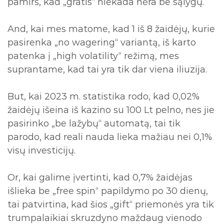
pamirš, kad „gratis“ niekada nėra be sąlygų.
And, kai mes matome, kad 1 iš 8 žaidėjų, kurie
pasirenka „no wagering“ variantą, iš karto
patenka į „high volatility“ režimą, mes
suprantame, kad tai yra tik dar viena iliuzija.
But, kai 2023 m. statistika rodo, kad 0,02%
žaidėjų išeina iš kazino su 100 Lt pelno, nes jie
pasirinko „be lažybų“ automatą, tai tik
parodo, kad reali nauda lieka mažiau nei 0,1%
visų investicijų.
Or, kai galime įvertinti, kad 0,7% žaidėjas
išlieka be „free spin“ papildymo po 30 dienų,
tai patvirtina, kad šios „gift“ priemonės yra tik
trumpalaikiai skruzdyno maždaug vienodo