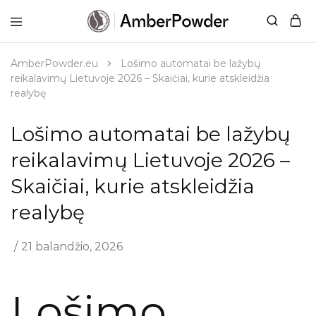
AmberPowder.eu
UAB
Švaros
sprendimas
AmberPowder.eu
Lošimo automatai be lažybų
reikalavimų Lietuvoje 2026 – Skaičiai, kurie atskleidžia
realybę
Lošimo automatai be lažybų
reikalavimų Lietuvoje 2026 –
Skaičiai, kurie atskleidžia
realybę
21 balandžio, 2026
Lošimo