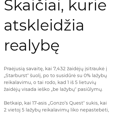
Skaičiai, kurie
atskleidžia
realybę
Praėjusią savaitę, kai 7,432 žaidėjų įsitraukė į
„Starburst“ šuolį, po to susidūrė su 0% lažybų
reikalavimu, o tai rodo, kad 1 iš 5 lietuvių
žaidėjų visada ieško „be lažybų“ pasiūlymų.
Betkaip, kai 17‑asis „Gonzo’s Quest“ sukis, kai
2 vietoj 5 lažybų reikalavimų liko nepastebėti,