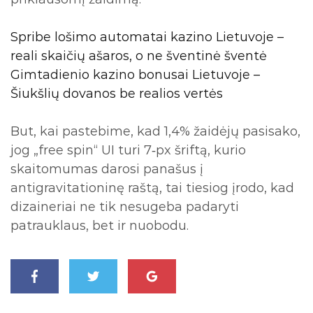
Spribe lošimo automatai kazino Lietuvoje –
reali skaičių ašaros, o ne šventinė šventė
Gimtadienio kazino bonusai Lietuvoje –
Šiukšlių dovanos be realios vertės
But, kai pastebime, kad 1,4% žaidėjų pasisako,
jog „free spin“ UI turi 7‑px šriftą, kurio
skaitomumas darosi panašus į
antigravitationinę raštą, tai tiesiog įrodo, kad
dizaineriai ne tik nesugeba padaryti
patrauklaus, bet ir nuobodu.