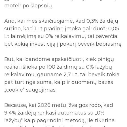
motel“ po šlepsnių.
And, kai mes skaičiuojame, kad 0,3% žaidėjų
sužino, kad 1 Lt pradinė įmoka gali duoti 0,05
Lt laimėjimą su 0% reikalavimu, tai paverčia
bet kokią investiciją į pokerį beveik beprasmę.
But, kai bandome apskaičiuoti, kiek pinigų
realiai išlieka po 100 žaidimų su 0% lažybų
reikalavimu, gauname 2,7 Lt, tai beveik tokia
pat turtinga suma, kaip ir duomenų bazės
„cookie“ saugojimas.
Because, kai 2026 metų įžvalgos rodo, kad
9,4% žaidėjų renkasi automatus su „0%
lažybų“ kaip pagrindinį metodą, jie tikėtina