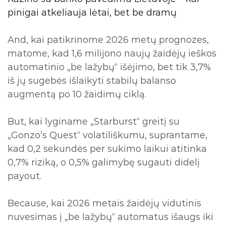
pinigai atkeliauja lėtai, bet be dramų
And, kai patikrinome 2026 metų prognozes,
matome, kad 1,6 milijono naujų žaidėjų ieškos
automatinio „be lažybų“ išėjimo, bet tik 3,7%
iš jų sugebės išlaikyti stabilų balanso
augmentą po 10 žaidimų ciklą.
But, kai lyginame „Starburst“ greitį su
„Gonzo’s Quest“ volatiliškumu, suprantame,
kad 0,2 sekundės per sukimo laikui atitinka
0,7% riziką, o 0,5% galimybę sugauti didelį
payout.
Because, kai 2026 metais žaidėjų vidutinis
nuvesimas į „be lažybų“ automatus išaugs iki