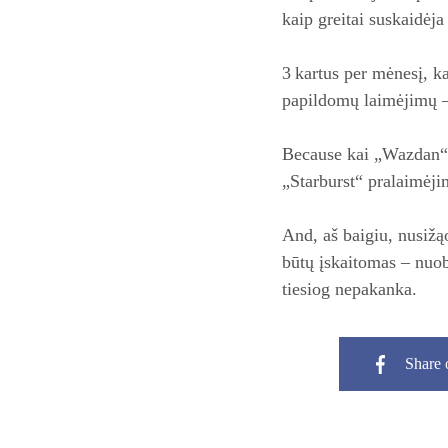
kaip greitai suskaidėja
3 kartus per mėnesį, ka
papildomų laimėjimų – 
Because kai „Wazdan“ „
„Starburst“ pralaimėjim
And, aš baigiu, nusižą
būtų įskaitomas – nuob
tiesiog nepakanka.
Share 