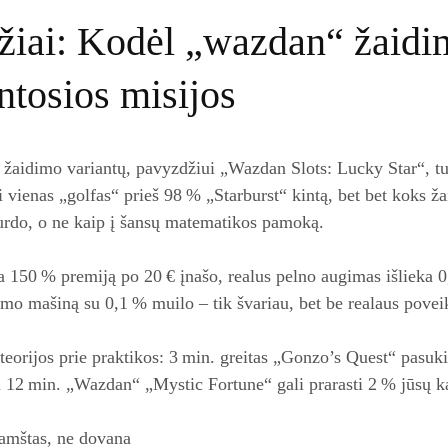
žiai: Kodėl „wazdan“ žaidim
ntosios misijos
 žaidimo variantų, pavyzdžiui „Wazdan Slots: Lucky Star“, tu
i vienas „golfas“ prieš 98 % „Starburst“ kintą, bet bet koks žaid
kurdo, o ne kaip į šansų matematikos pamoką.
a 150 % premiją po 20 € įnašo, realus pelno augimas išlieka 0
imo mašiną su 0,1 % muilo – tik švariau, bet be realaus povei
 teorijos prie praktikos: 3 min. greitas „Gonzo’s Quest“ pas
u 12 min. „Wazdan“ „Mystic Fortune“ gali prarasti 2 % jūsų k
amštas, ne dovana