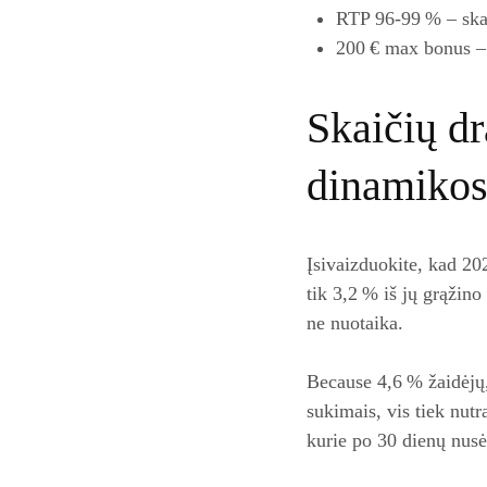
RTP 96‑99 % – skai
200 € max bonus – t
Skaičių dr
dinamikos
Įsivaizduokite, kad 2
tik 3,2 % iš jų grąžin
ne nuotaika.
Because 4,6 % žaidėjų
sukimais, vis tiek nut
kurie po 30 dienų nusė