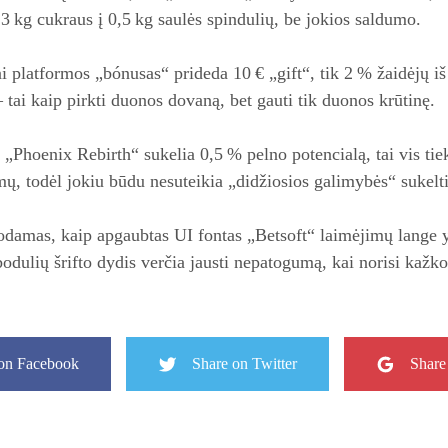
 3 kg cukraus į 0,5 kg saulės spindulių, be jokios saldumo.
i platformos „bónusas“ prideda 10 € „gift“, tik 2 % žaidėjų iš 
tai kaip pirkti duonos dovaną, bet gauti tik duonos krūtinę.
Phoenix Rebirth“ sukelia 0,5 % pelno potencialą, tai vis ti
ų, todėl jokiu būdu nesuteikia „didžiosios galimybės“ sukelti 
odamas, kaip apgaubtas UI fontas „Betsoft“ laimėjimų lange 
odulių šrifto dydis verčia jausti nepatogumą, kai norisi kažko
on Facebook
Share on Twitter
Share