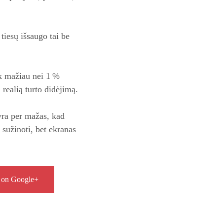
tiesų išsaugo tai be
ek mažiau nei 1 %
realią turto didėjimą.
yra per mažas, kad
 sužinoti, bet ekranas
 on Google+