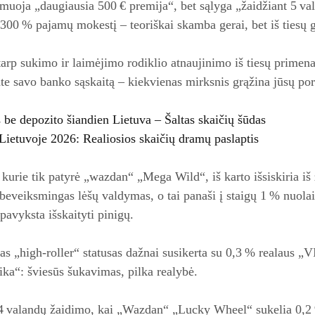
muoja „daugiausia 500 € premija“, bet sąlyga „žaidžiant 5 vala
i 300 % pajamų mokestį – teoriškai skamba gerai, bet iš tiesų g
arp sukimo ir laimėjimo rodiklio atnaujinimo iš tiesų primena,
e savo banko sąskaitą – kiekvienas mirksnis grąžina jūsų portf
be depozito šiandien Lietuva – Šaltas skaičių šūdas
ietuvoje 2026: Realiosios skaičių dramų paslaptis
kurie tik patyrė „wazdan“ „Mega Wild“, iš karto išsiskiria iš 
eveiksmingas lėšų valdymas, o tai panaši į staigų 1 % nuolai
pavyksta išskaityti pinigų.
s „high‑roller“ statusas dažnai susikerta su 0,3 % realaus „VI
ika“: šviesūs šukavimas, pilka realybė.
 4 valandų žaidimo, kai „Wazdan“ „Lucky Wheel“ sukelia 0,2