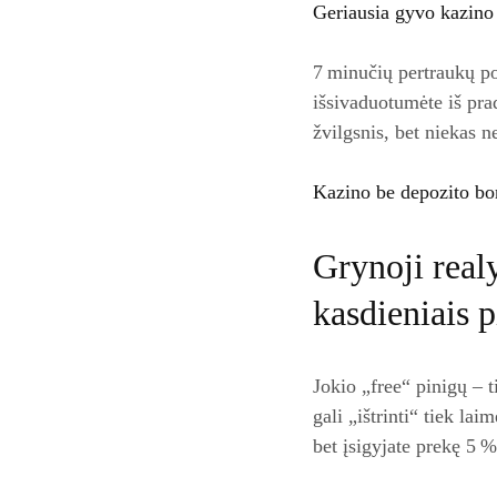
Geriausia gyvo kazino
7 minučių pertraukų po
išsivaduotumėte iš pra
žvilgsnis, bet niekas n
Kazino be depozito bon
Grynoji rea
kasdieniais 
Jokio „free“ pinigų – 
gali „ištrinti“ tiek la
bet įsigyjate prekę 5 