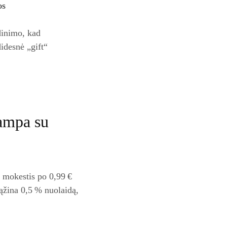
os
dinimo, kad
idesnė „gift“
ampa su
ų mokestis po 0,99 €
rąžina 0,5 % nuolaidą,