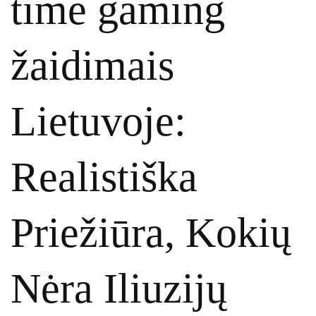
time gaming
žaidimais
Lietuvoje:
Realistiška
Priežiūra, Kokių
Nėra Iliuzijų