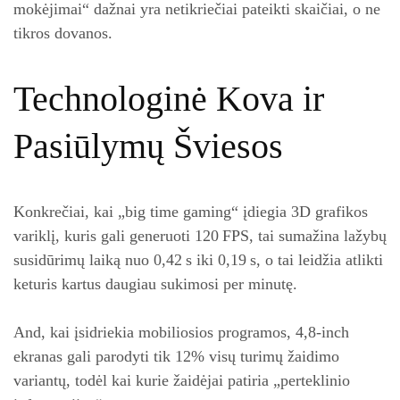
mokėjimai“ dažnai yra netikriečiai pateikti skaičiai, o ne
tikros dovanos.
Technologinė Kova ir
Pasiūlymų Šviesos
Konkrečiai, kai „big time gaming“ įdiegia 3D grafikos
variklį, kuris gali generuoti 120 FPS, tai sumažina lažybų
susidūrimų laiką nuo 0,42 s iki 0,19 s, o tai leidžia atlikti
keturis kartus daugiau sukimosi per minutę.
And, kai įsidriekia mobiliosios programos, 4,8‑inch
ekranas gali parodyti tik 12% visų turimų žaidimo
variantų, todėl kai kurie žaidėjai patiria „perteklinio