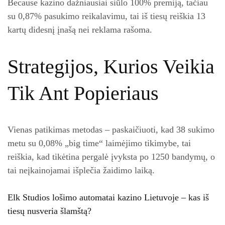
Because kazino dažniausiai siūlo 100% premiją, tačiau
su 0,87% pasukimo reikalavimu, tai iš tiesų reiškia 13
kartų didesnį įnašą nei reklama rašoma.
Strategijos, Kurios Veikia
Tik Ant Popieriaus
Vienas patikimas metodas – paskaičiuoti, kad 38 sukimo
metu su 0,08% „big time“ laimėjimo tikimybe, tai
reiškia, kad tikėtina pergalė įvyksta po 1250 bandymų, o
tai neįkainojamai išplečia žaidimo laiką.
Elk Studios lošimo automatai kazino Lietuvoje – kas iš
tiesų nusveria šlamštą?