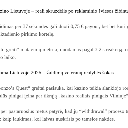
zino Lietuvoje – reali skruzdėlis po reklaminio šviesos žibint
idimas per 37 sekundes gali duoti 0,75 € payout, bet bet kurių
ktadienio pirkimo kortelę.
to greitį“ matavimų metrikų duodamas pagal 3,2 s reakciją, o t
o laiko.
ama Lietuvoje 2026 – žaidimų veteranų realybės šokas
Gonzo’s Quest“ greitai pasisuka, kai kazino teikia slankiojo r
alūs pinigai įeina per tikrąją „kasino realiais pinigais Vilniuje
 per pastaruosius metus patyrė, kad jų “withdrawal” proceso 
 kaip laukimas, kol laivas nuskrisis po tamsios nakties.