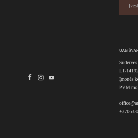
UAB ŠVA
Sudervės 
LT-14192 
Įmonės k
PVM mok
office@a
+370633