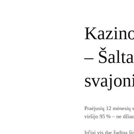
Kazino 
– Šalta
svajon
Praėjusių 12 mėnesių s
viršijo 95 % – ne džia
Irčiai vis dar žadina š