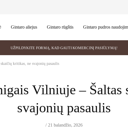
ė
Gintaro aliejus
Gintaro rūgštis
Gintaro pudros naudoji
UŽPILDYKITE FORMĄ, KAD GAUTI KOMERCINĮ PASIŪLYMĄ!
 skaičių kritikas, ne svajonių pasaulis
igais Vilniuje – Šaltas 
svajonių pasaulis
21 balandžio, 2026