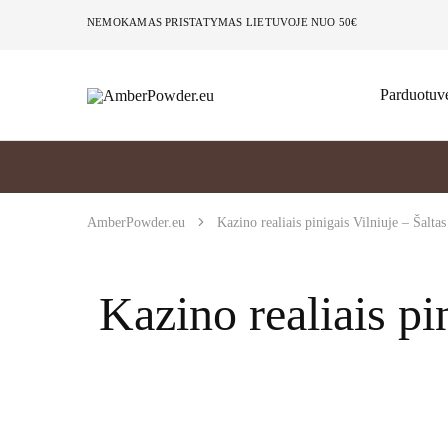
NEMOKAMAS PRISTATYMAS LIETUVOJE NUO 50€
Parduotuv
AmberPowder.eu
UAB
Švaros
sprendimas
AmberPowder.eu
Kazino realiais pinigais Vilniuje – Šaltas
Kazino realiais pin