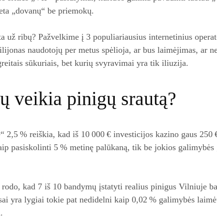
eta „dovanų“ be priemokų.
ta už ribų? Pažvelkime į 3 populiariausius internetinius operat
lijonas naudotojų per metus spėlioja, ar bus laimėjimas, ar ne
reitais sūkuriais, bet kurių svyravimai yra tik iliuzija.
sų veikia pinigų srautą?
 2,5 % reiškia, kad iš 10 000 € investicijos kazino gaus 250 €
kaip pasiskolinti 5 % metinę palūkaną, tik be jokios galimybės 
 rodo, kad 7 iš 10 bandymų įstatyti realius pinigus Vilniuje ba
nsai yra lygiai tokie pat nedidelni kaip 0,02 % galimybės laim
.