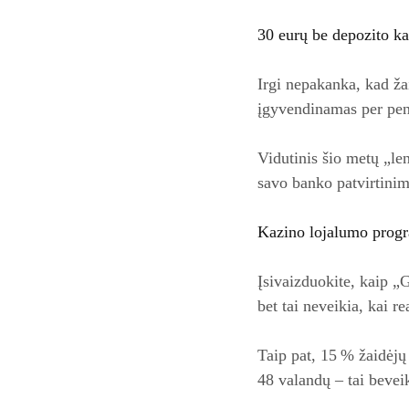
30 eurų be depozito ka
Irgi nepakanka, kad ža
įgyvendinamas per pen
Vidutinis šio metų „len
savo banko patvirtinim
Kazino lojalumo progr
Įsivaizduokite, kaip „
bet tai neveikia, kai re
Taip pat, 15 % žaidėjų
48 valandų – tai beveik