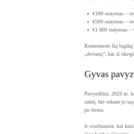
€100 statymas – vi
€500 statymas – vi
€1 000 statymas – 
Komentuoti šią logiką 
„dovanų“, kai iš tikrų
Gyvas pavyzd
Pavyzdžiui, 2023 m. b
naktį, bet sekant jo są
po fiesta.
Ir svarbiausia: kai kaz
jūsų bankas išaugins.