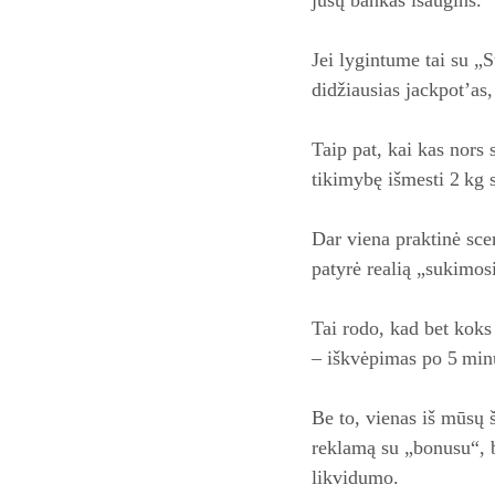
Jei lygintume tai su „
didžiausias jackpot’as,
Taip pat, kai kas nors
tikimybę išmesti 2 kg s
Dar viena praktinė sce
patyrė realią „sukimosi
Tai rodo, kad bet koks
– iškvėpimas po 5 minuč
Be to, vienas iš mūsų 
reklamą su „bonusu“, b
likvidumo.