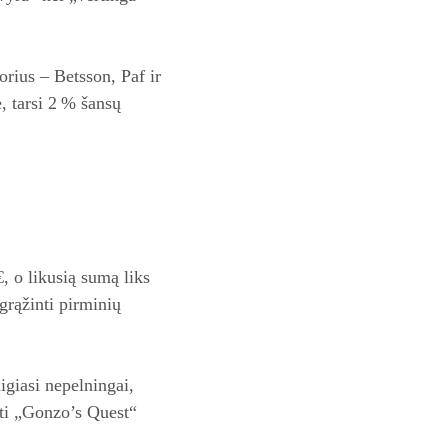
orius – Betsson, Paf ir
, tarsi 2 % šansų
, o likusią sumą liks
grąžinti pirminių
igiasi nepelningai,
ėti „Gonzo’s Quest“