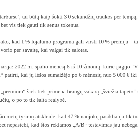
Starburst“, tai būtų kaip šokti 3 0 sekundžių traukos per temp
 bet vis tiek gauti tik senus tokenus.
 sako, kad 1 % lojalumo programa gali virsti 10 % premija – ta
vorio per savaitę, kai valgai tik salotas.
narija: 2022 m. spalio mėnesį 8 iš 10 žmonių, kurie įsigijo “
“ patirtį, kai jų lėšos sumaižėjo po 6 mėnesių nuo 5 000 € iki
 „premium“ šiek tiek primena brangų vakarą „šviežia tapeto“
ių, o po to tik šalta realybė.
šio metų tyrimų atskleidė, kad 47 % naujokų pasikliauja tik t
et nepastebi, kad šios reklamos „A/B“ testavimas jau nebegali