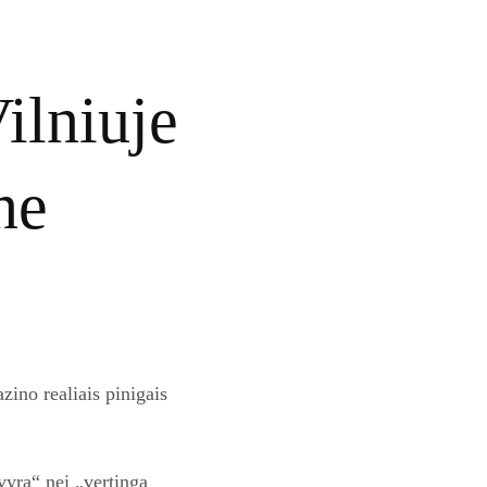
ilniuje
ne
zino realiais pinigais
„vyra“ nei „vertinga