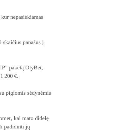
ą, kur nepasiekiamas
i skaičius panašus į
VIP” paketą OlyBet,
 1 200 €.
 su pigiomis sėdynėmis
uomet, kai mato didelę
 padidinti jų