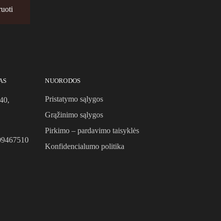
AS
NUORODOS
Pristatymo sąlygos
40,
Grąžinimo sąlygos
Pirkimo – pardavimo taisyklės
09467510
Konfidencialumo politika