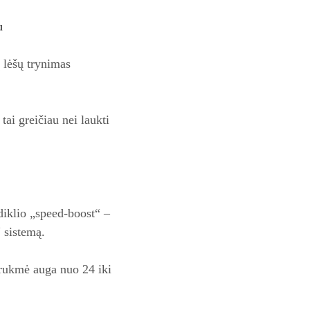
u
 lėšų trynimas
ai greičiau nei laukti
odiklio „speed‑boost“ –
“ sistemą.
trukmė auga nuo 24 iki