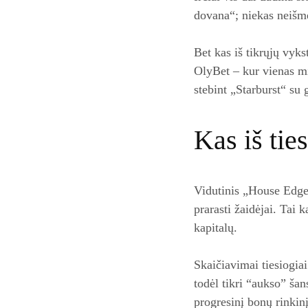
dovana“; niekas neišm
Bet kas iš tikrųjų vyks
OlyBet – kur vienas mi
stebint „Starburst“ su g
Kas iš tie
Vidutinis „House Edge“
prarasti žaidėjai. Tai 
kapitalų.
Skaičiavimai tiesiogiai
todėl tikri “aukso” ša
progresinį bonų rinkinį