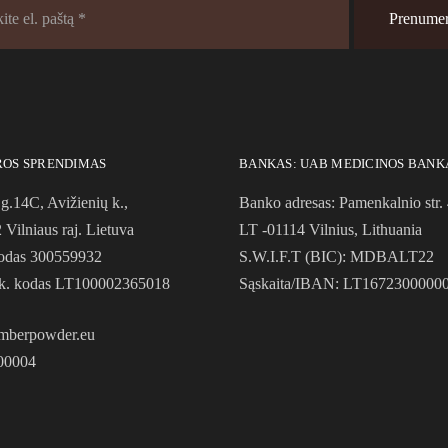
ROS SPRENDIMAS
BANKAS: UAB MEDICINOS BANK
g.14C, Avižienių k.,
Banko adresas: Pamenkalnio str. 
Vilniaus raj. Lietuva
LT -01114 Vilnius, Lithuania
odas 300559932
S.W.I.F.T (BIC): MDBALT22
. kodas LT100002365018
Sąskaita/IBAN: LT1672300000
mberpowder.eu
00004