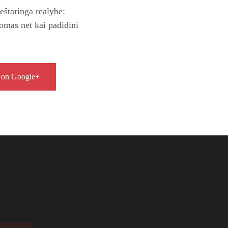
ieštaringa realybe:
tomas net kai padidini
 on Google+