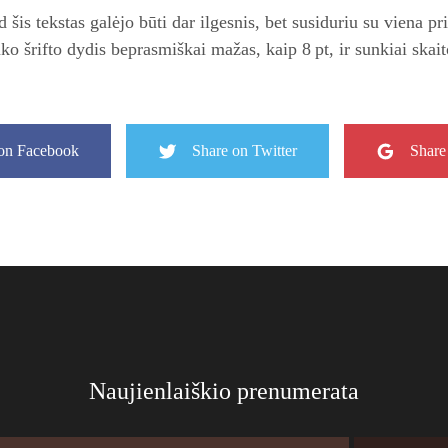
d šis tekstas galėjo būti dar ilgesnis, bet susiduriu su viena pr
o šrifto dydis beprasmiškai mažas, kaip 8 pt, ir sunkiai skai
on Facebook
Share on Twitter
Share
Naujienlaiškio prenumerata