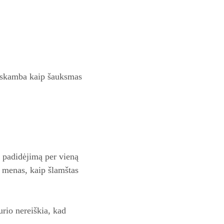
lo skamba kaip šauksmas
 padidėjimą per vieną
og menas, kaip šlamštas
urio nereiškia, kad