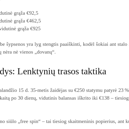
dutinė grąža €92,5
dutinė grąža €462,5
vidutinė grąža €925
be šypsenos yra lyg stengtis paaiškinti, kodėl šokiai ant sta
jų nėra nė vienos „dovanų“.
ys: Lenktynių trasos taktika
alandžio 15 d. 35‑metis žaidėjas su €250 statymu patyrė 23 %
skaitą po 30 dienų, vidutinis balansas iškrito iki €138 – tiesi
ino siūlo „free spin“ – tai tiesiog skaitmeninis popierius, ant k