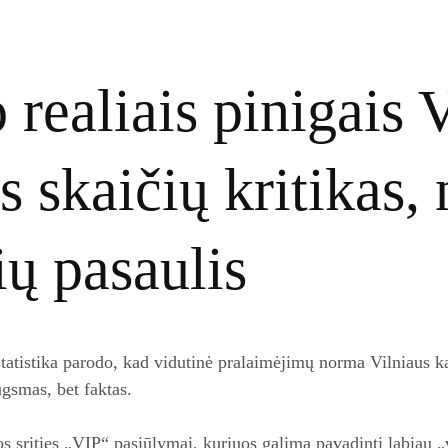
realiais pinigais V
s skaičių kritikas, 
ių pasaulis
tatistika parodo, kad vidutinė pralaimėjimų norma Vilniaus ka
ugsmas, bet faktas.
ios srities „VIP“ pasiūlymai, kuriuos galima pavadinti labiau 