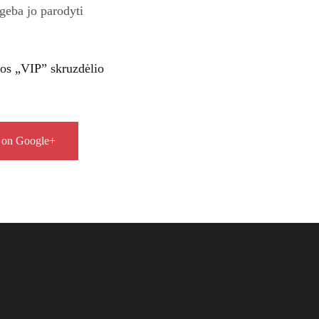
ugeba jo parodyti
ios „VIP” skruzdėlio
 on Google+