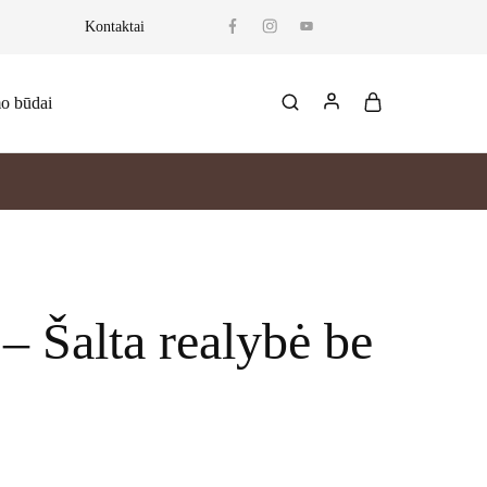
Kontaktai
mo būdai
– Šalta realybė be