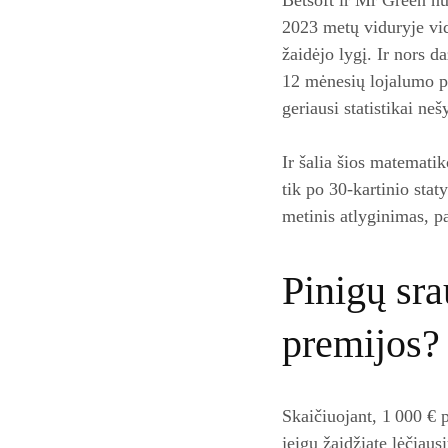
Betsoft ir Mr Green nuo
2023 metų viduryje vidu
žaidėjo lygį. Ir nors 
12 mėnesių lojalumo pr
geriausi statistikai neš
Ir šalia šios matemati
tik po 30‑kartinio sta
metinis atlyginimas, pa
Pinigų sra
premijos?
Skaičiuojant, 1 000 € p
jeigu žaidžiate lėčiau