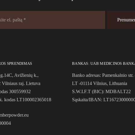
ROS SPRENDIMAS
BANKAS: UAB MEDICINOS BANK
g.14C, Avižienių k.,
Banko adresas: Pamenkalnio str. 
Vilniaus raj. Lietuva
LT -01114 Vilnius, Lithuania
odas 300559932
S.W.I.F.T (BIC): MDBALT22
. kodas LT100002365018
Sąskaita/IBAN: LT1672300000
mberpowder.eu
00004