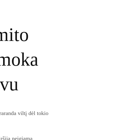
mito
amoka
yvu
aranda viltį dėl tokio
ršija neigiamą