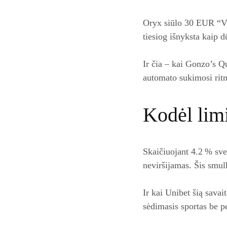
Oryx siūlo 30 EUR “VI
tiesiog išnyksta kaip 
Ir čia – kai Gonzo’s Q
automato sukimosi rit
Kodėl lim
Skaičiuojant 4.2 % sve
neviršijamas. Šis smul
Ir kai Unibet šią sava
sėdimasis sportas be p