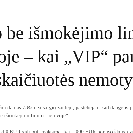
 be išmokėjimo li
oje – kai „VIP“ p
 skaičiuotės nemot
ičiuodamas 73% neatsargių žaidėjų, pastebėjau, kad daugelis pr
be išmokėjimo limito Lietuvoje”.
 kad 0 EUR gali būti maksima, kai 1 000 EUR bonuso šlauga vi