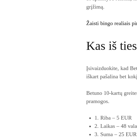
grįžimą.
Žaisti bingo realiais p
Kas iš tie
Įsivaizduokite, kad B
iškart pašalina bet kok
Betuno 10‑kartų greite
pramogos.
1. Riba – 5 EUR
2. Laikas – 48 val
3. Suma – 25 EUR