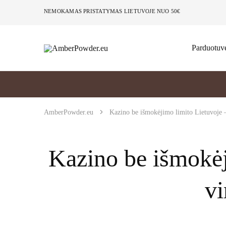
NEMOKAMAS PRISTATYMAS LIETUVOJE NUO 50€
Parduotuv
AmberPowder.eu
UAB
Švaros
sprendimas
AmberPowder.eu
Kazino be išmokėjimo limito Lietuvoje 
Kazino be išmokėj
vi