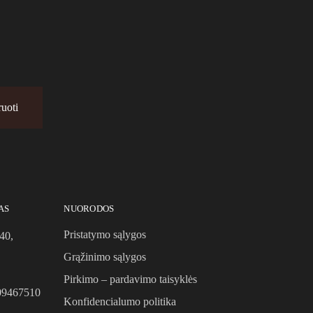
AS
NUORODOS
Pristatymo sąlygos
40,
Grąžinimo sąlygos
Pirkimo – pardavimo taisyklės
09467510
Konfidencialumo politika