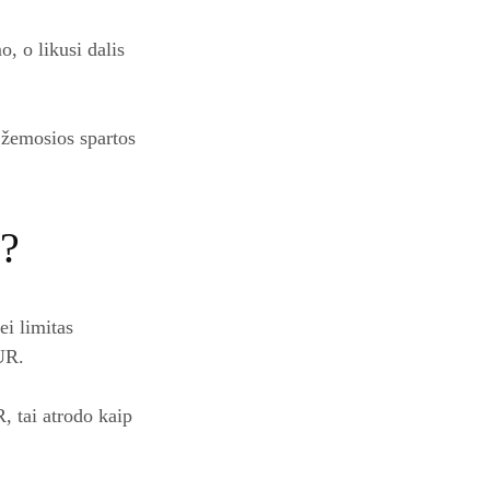
 o likusi dalis
 žemosios spartos
o?
ei limitas
UR.
, tai atrodo kaip