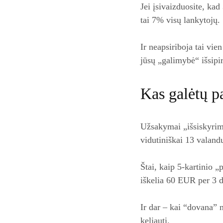
Jei įsivaizduosite, kad
tai 7% visų lankytojų.
Ir neapsiriboja tai vie
jūsų „galimybė“ išsipir
Kas galėtų p
Užsakymai „išsiskyrimo
vidutiniškai 13 valandų
Štai, kaip 5‑kartinio „
iškelia 60 EUR per 3 d
Ir dar – kai “dovana” n
keliauti.