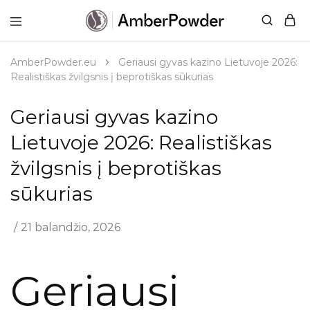
AmberPowder.eu
UAB
Švaros
sprendimas
AmberPowder.eu
Geriausi gyvas kazino Lietuvoje 2026:
Realistiškas žvilgsnis į beprotiškas sūkurias
Geriausi gyvas kazino
Lietuvoje 2026: Realistiškas
žvilgsnis į beprotiškas
sūkurias
21 balandžio, 2026
Geriausi