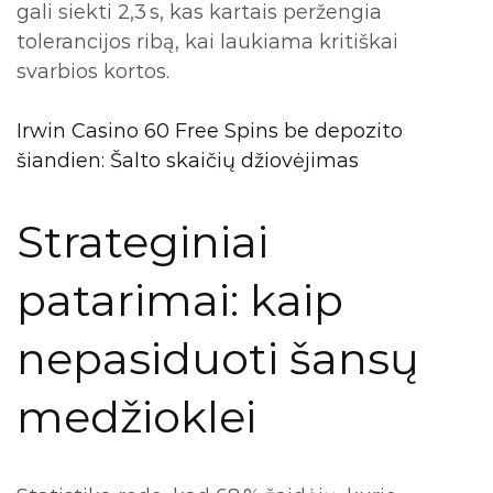
gali siekti 2,3 s, kas kartais peržengia
tolerancijos ribą, kai laukiama kritiškai
svarbios kortos.
Irwin Casino 60 Free Spins be depozito
šiandien: Šalto skaičių džiovėjimas
Strateginiai
patarimai: kaip
nepasiduoti šansų
medžioklei