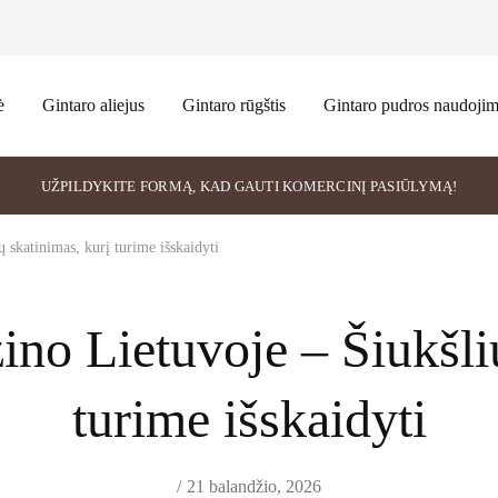
ė
Gintaro aliejus
Gintaro rūgštis
Gintaro pudros naudoji
UŽPILDYKITE FORMĄ, KAD GAUTI KOMERCINĮ PASIŪLYMĄ!
 skatinimas, kurį turime išskaidyti
ino Lietuvoje – Šiukšli
turime išskaidyti
21 balandžio, 2026