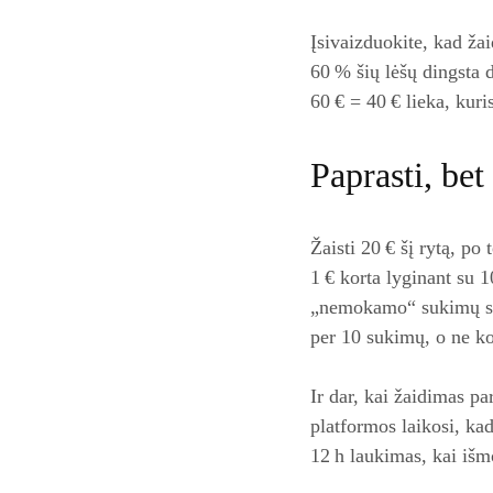
Įsivaizduokite, kad ža
60 % šių lėšų dingsta 
60 € = 40 € lieka, kuri
Paprasti, bet
Žaisti 20 € šį rytą, po
1 € korta lyginant su 1
„nemokamo“ sukimų suk
per 10 sukimų, o ne ko
Ir dar, kai žaidimas pa
platformos laikosi, kad
12 h laukimas, kai išmo