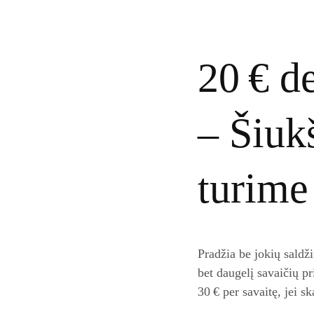
20 € d
– Šiuk
turime
Pradžia be jokių saldži
bet daugelį savaičių p
30 € per savaitę, jei s