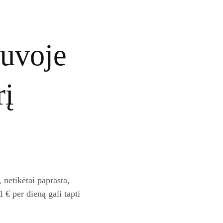
tuvoje
rį
 netikėtai paprasta,
 € per dieną gali tapti
.