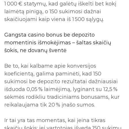
1 000 € statymų, kad galėtų iškelti bet kokį
laimėtą pinigą, o 150 sukimosi dažnai
skaičiuojami kaip viena iš 1 500 sąlygų.
Gangsta casino bonus be depozito
momentinis išmokėjimas – šaltas skaičių
šokis, ne dovanų šventė
Be to, kai kalbame apie konversijos
koeficientą, galima paminėti, kad 150
sukimosi be depozito rezultatai dažniausiai
išduoda 0,05 % laimėjimą, lyginant su 12,5 %
sėkmės rodikliu tradiciniams bonusams, kur
reikalaujama tik 20 % įnašo sumos.
Ir tai yra tas momentas, kai įeina tikras
skaičių šokis: jei vartotojas išveda 150 sukimų,