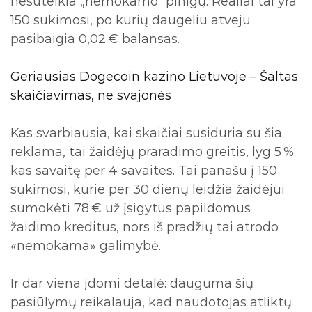
nesuteikia „nemokamo“ pinigų. Realiai tai yra
150 sukimosi, po kurių daugeliu atveju
pasibaigia 0,02 € balansas.
Geriausias Dogecoin kazino Lietuvoje – Šaltas
skaičiavimas, ne svajonės
Kas svarbiausia, kai skaičiai susiduria su šia
reklama, tai žaidėjų praradimo greitis, lyg 5 %
kas savaitę per 4 savaites. Tai panašu į 150
sukimosi, kurie per 30 dienų leidžia žaidėjui
sumokėti 78 € už įsigytus papildomus
žaidimo kreditus, nors iš pradžių tai atrodo
«nemokama» galimybė.
Ir dar viena įdomi detalė: dauguma šių
pasiūlymų reikalauja, kad naudotojas atliktų